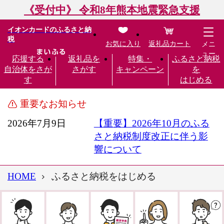
《受付中》 令和8年熊本地震緊急支援
イオンカードのふるさと納
税
お気に入り
返礼品カート
メニ
ュー
応援する
返礼品を
特集・
ふるさと納税
自治体をさが
さがす
キャンペーン
を
す
はじめる
重要なお知らせ
2026年7月9日
【重要】2026年10月のふる
さと納税制度改正に伴う影
響について
HOME
ふるさと納税をはじめる