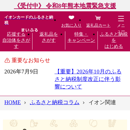
《受付中》 令和8年熊本地震緊急支援
イオンカードのふるさと納
税
お気に入り
返礼品カート
メニ
ュー
応援する
返礼品を
特集・
ふるさと納税
自治体をさが
さがす
キャンペーン
を
す
はじめる
重要なお知らせ
2026年7月9日
【重要】2026年10月のふる
さと納税制度改正に伴う影
響について
HOME
ふるさと納税コラム
イオン関連