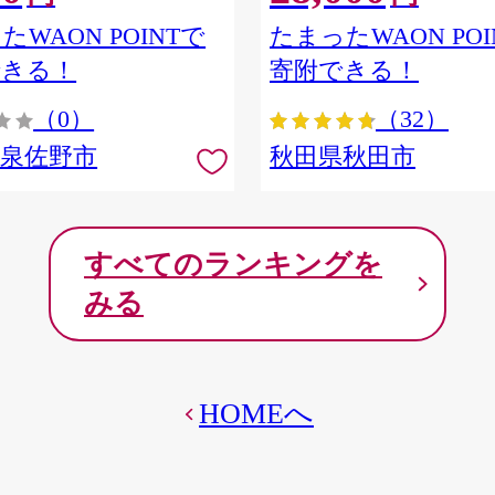
ア] 秋田県秋田市
たWAON POINTで
たまったWAON POI
できる！
寄附できる！
（0）
（32）
府泉佐野市
秋田県秋田市
すべてのランキングを
みる
HOMEへ