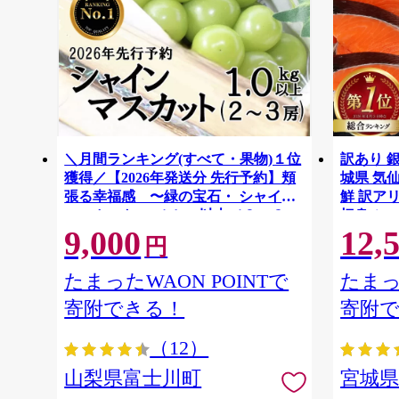
＼月間ランキング(すべて・果物)１位
訳あり 銀
獲得／【2026年発送分 先行予約】頬
城県 気仙沼
張る幸福感 〜緑の宝石・ シャイン
鮮 訳アリ
マスカット 〜 １ｋｇ以上（２〜３
切身 シャ
9,000
12,
房） フルーツ 山梨県産 果物 くだも
ず 弁当 
円
の シャイン マスカット ぶどう ブド
わけあり
ウ 葡萄 大粒 種なし 先行予約 富士川
たまったWAON POINTで
たまっ
町 10000円 一万円 9000円 九千円
寄附できる！
寄附
（12）
山梨県富士川町
宮城