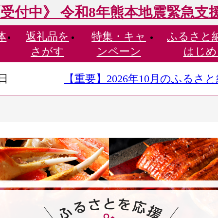
受付中》 令和8年熊本地震緊急支
体
返礼品を
特集・
キャ
ふるさと
さがす
ンペーン
はじめ
9日
【重要】2026年10月のふる