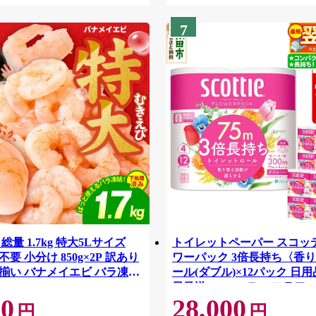
7
総量 1.7kg 特大5Lサイズ
トイレットペーパー スコッ
要 小分け 850g×2P 訳あり
ワーパック 3倍長持ち〈香り
揃い バナメイエビ バラ凍
ール(ダブル)×12パック 日用
42
日発送 [スコッティ フラワ
00
28,000
トイレットペーパー 日本製
円
円