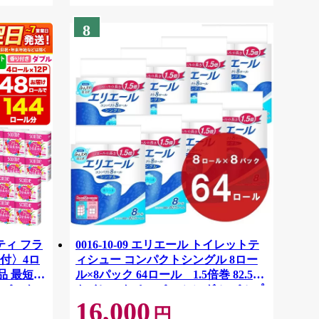
8
ティ フラ
0016-10-09 エリエール トイレットテ
付〉4ロ
ィシュー コンパクトシングル 8ロー
品 最短翌
ル×8パック 64ロール 1.5倍巻 82.5m
ーパック
トイレットペーパー シングル パルプ
16,000
紙クレシ
100％ 香りつき 日用品 消耗品 備蓄
円