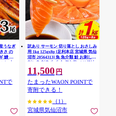
国産うなぎ
訳あり サーモン 切り落とし おさしみ
大きさ の
用 1kg 125gx8p [足利本店 宮城県 気仙
 鰻 ふ
沼市 20564313] 魚 魚介類 鮭 お刺し身
ぶし 人
刺し身 刺身 生 生食 個包装 チリ銀鮭
11,500
税 冷凍
銀鮭 海鮮 海鮮丼 魚介
円
NTで
たまったWAON POINTで
寄附できる！
（1）
宮城県気仙沼市