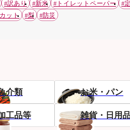
#訳あり
#新米
#トイレットペーパー
#
スカット
#梨
#防災
魚介類
お米・パン
加工品等
雑貨・日用