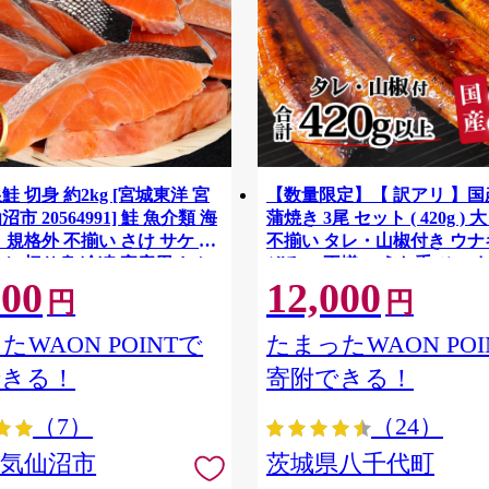
鮭 切身 約2kg [宮城東洋 宮
【数量限定】【 訳アリ 】
市 20564991] 鮭 魚介類 海
蒲焼き 3尾 セット ( 420g ) 
 規格外 不揃い さけ サケ 鮭
不揃い タレ・山椒付き ウナギ
ケ 切り身 冷凍 家庭用 おか
ぞろい 不揃い うな重 ひつま
500
12,000
支援 サーモン 銀鮭切り身 魚
気 茨城 八千代町 ふるさと納
円
円
[SF951ya]
たWAON POINTで
たまったWAON POI
できる！
寄附できる！
（7）
（24）
県気仙沼市
茨城県八千代町