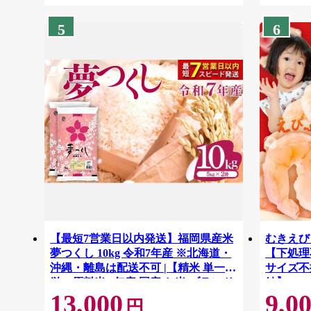
5
6
【最短7営業日以内発送】福岡県産米
むきえび 
夢つくし 10kg 令和7年産 ※北海道・
【下処理不
沖縄・離島は配送不可 |【精米 単一米
サイズ不
単一原料米 7年産 国産 お米 ブランド
結】 G41
13,000
9,0
米 5kg × 2 ゆめつくし】CY009_01
円