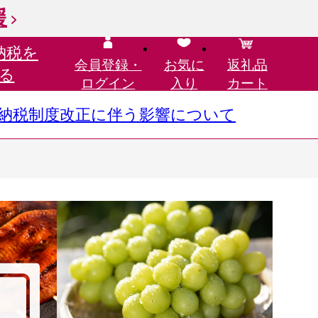
援
納税を
会員登録・
お気に
返礼品
る
ログイン
入り
カート
さと納税制度改正に伴う影響について