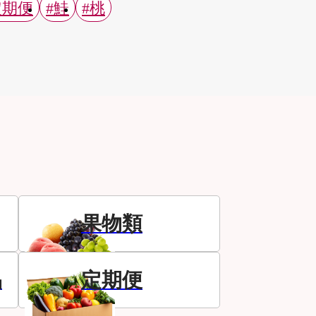
定期便
#鮭
#桃
果物類
品
定期便