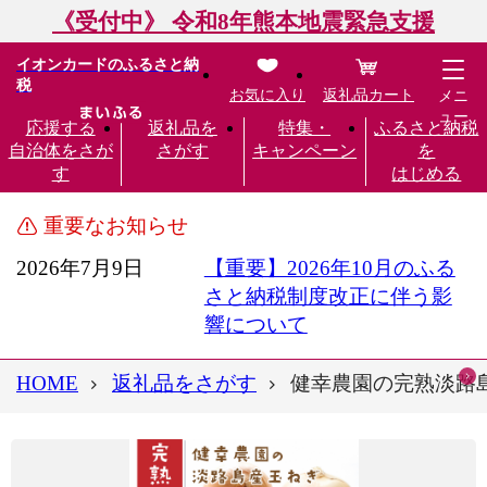
《受付中》 令和8年熊本地震緊急支援
イオンカードのふるさと納
税
お気に入り
返礼品カート
メニ
ュー
応援する
返礼品を
特集・
ふるさと納税
自治体をさが
さがす
キャンペーン
を
す
はじめる
重要なお知らせ
2026年7月9日
【重要】2026年10月のふる
さと納税制度改正に伴う影
響について
HOME
返礼品をさがす
健幸農園の完熟淡路島