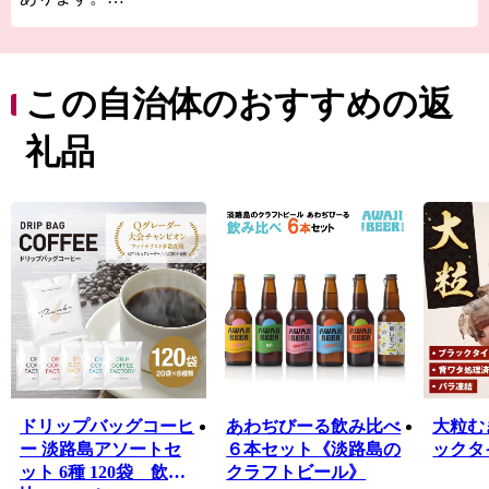
田舎と都会の両方の「好いとこ取り」をした未来の暮ら
しがここにあります。
また、淡路島はかつて若狭や志摩と並び、朝廷にご馳走
を献上した「御食国」と呼ばれており、四方を囲む海は
この自治体のおすすめの返
豊かな海産物を、温暖な気候は滋味あふれる農作物を育
てました。生産量日本一を誇る線香をはじめ、淡路ビー
礼品
フや淡路島玉ねぎ、カーネーションなどは「淡路ブラン
ド」としても人気があります。
【淡路市夢と未来へのふるさと寄附金の活用報告につい
て】
令和６年度に淡路市夢と未来へのふるさと寄付金を活用
して実施した事業について、ご報告いたします。
詳細は下記をご確認ください。
https://www.city.awaji.lg.jp/uploaded/life/52844_175011_misc.pdf
ドリップバッグコーヒ
あわぢびーる飲み比べ
大粒むき
ー 淡路島アソートセ
６本セット《淡路島の
ックタ
ット 6種 120袋 飲み
クラフトビール》