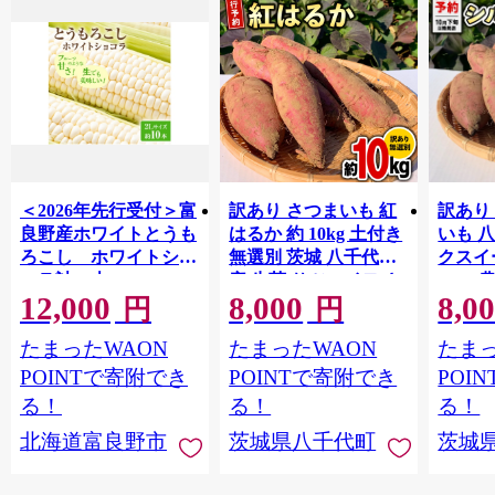
＜2026年先行受付＞富
訳あり さつまいも 紅
訳あり
良野産ホワイトとうも
はるか 約 10kg 土付き
いも 
ろこし ホワイトショ
無選別 茨城 八千代町
クスイ
コラ計10本
産 生芋 サツマイモ さ
10kg
12,000
8,000
8,0
【1678459】
つま芋 焼き芋 やきい
モ 芋 
円
円
も 芋 イモ 野菜 不揃い
ート 秋 【 先行予
たまったWAON
たまったWAON
たまっ
規格外 長期熟成 おや
2026
つ デザート 秋 旬 農家
送 】[A
POINTで寄附でき
POINTで寄附でき
POI
直送 【 先行予約 2026
る！
る！
る！
年10月下旬以降発送
北海道富良野市
茨城県八千代町
茨城
】 [AX010ya]