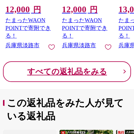
比べ コーヒー
12,000
12,000
13,
円
円
たまったWAON
たまったWAON
たまっ
POINTで寄附でき
POINTで寄附でき
POI
る！
る！
る！
兵庫県淡路市
兵庫県淡路市
兵庫
すべての返礼品をみる
この返礼品をみた人が見て
いる返礼品