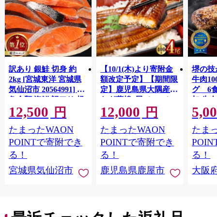
訳あり 銀鮭 切身 約
【10/1(木)より寄附金
堺の技
2kg [宮城東洋 宮城県
額改定予定】【期間限
牛肉1
気仙沼市 20564991] 鮭
定】鹿児島県大隅産う
グ 6
魚介類 海鮮 訳アリ 規
なぎ蒲焼4尾（400g）
加 牛
12,500
12,000
5,0
格外 不揃い さけ サケ
ット 6
円
円
鮭切身 シャケ 切り身
メ 温
たまったWAON
たまったWAON
たまっ
冷凍 家庭用 おかず 弁
菜 簡
当 支援 サーモン 銀鮭
すめ 
POINTで寄附でき
POINTで寄附でき
POI
切り身 魚 わけあり
取り寄
る！
る！
る！
料 ふ
宮城県気仙沼市
鹿児島県鹿屋市
大阪
堺市】