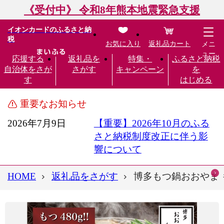
《受付中》 令和8年熊本地震緊急支援
イオンカードのふるさと納
税
お気に入り
返礼品カート
メニ
ュー
応援する
返礼品を
特集・
ふるさと納税
自治体をさが
さがす
キャンペーン
を
す
はじめる
重要なお知らせ
2026年7月9日
【重要】2026年10月のふる
さと納税制度改正に伴う影
響について
HOME
返礼品をさがす
博多もつ鍋おおやま も