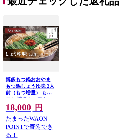
最近チェックした返礼品
博多もつ鍋おおやま
もつ鍋しょうゆ味 2人
前（もつ増量） もつ
モツ 博多もつ鍋 しょ
18,000
うゆ味 国産牛もつ 超
円
低温カット 自社製造
たまったWAON
贈り物 お取り寄せ 鰹
節 昆布 福岡 八女
POINTで寄附でき
る！