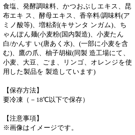
食塩、発酵調味料、かつおぶしエキス、昆
布エキ ス、酵母エキス、香辛料/調味料(ア
ミノ酸等)、増粘剤(キサンタ ンガム)、ち
ゃんぽん麺(小麦粉(国内製造)、小麦たん
白/かんす い(唐あく水)、(一部に小麦を含
む)、鷹の爪、柚子胡椒(同製 造工場にて、
小麦、大豆、ごま、リンゴ、オレンジを使
用した製品を 製造しています)
【保存方法】
要冷凍（－18℃以下で保存）
【注意事項】
※画像はイメージです。