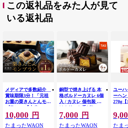
この返礼品をみた人が見て
いる返礼品
メディアで多数紹介
銅型で焼き上げる 本
ユーハ
賞味期限3分！「元祖
格ボルドーカヌレ 6個
ーヘ
お重の栗きんとんモン
入 / カヌレ 個包装 外
270g【
ブラン」 【未来のご
はカリッと香ばしい
10,000
7,000
9,0
褒美】スイーツ 栗 モ
中はもっちり ラム酒
円
円
ンブラン くりきんと
バニラ お取り寄せ ス
たまったWAON
たまったWAON
たまっ
ん デザート ご褒美 お
イーツ 焼き菓子 詰め