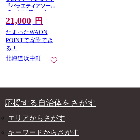
『バラエティアソート
ボックス3箱セット』
21,000
アイス スイーツ デザ
円
ート_H0016-110
たまったWAON
POINTで寄附でき
る！
北海道浜中町
応援する自治体をさがす
エリアからさがす
キーワードからさがす