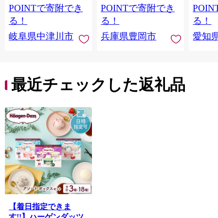
取り寄せ くり お菓子
合わせ ホワイトデー
POINTで寄附でき
POINTで寄附でき
POI
菓子 F4N-2298
お返し 冷凍 手作り 化
る！
る！
る！
粧箱入り ギフト TAS
岐阜県中津川市
兵庫県豊岡市
愛知
BAKE
最近チェックした返礼品
【着日指定できま
す!!】ハーゲンダッツ