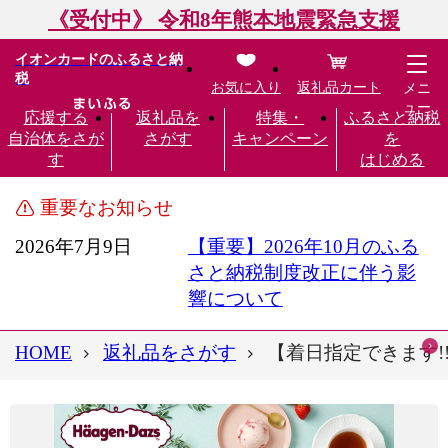
《受付中》 令和8年熊本地震緊急支援
イオンカードのふるさと納
税
お気に入り
返礼品カート
メニ
ュー
応援する
返礼品を
特集・
ふるさと納税
自治体をさが
さがす
キャンペーン
を
す
はじめる
重要なお知らせ
2026年7月9日
【重要】2026年10月のふる
さと納税制度改正に伴う影
響について
HOME
返礼品をさがす
【着日指定できます!