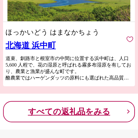
ほっかいどう はまなかちょう
北海道 浜中町
道束、釧路市と根室市の中間に位置する浜中町は、人口
5,600 人程で、花の湿原と呼ばれる霧多布湿原を有してお
り、農業と漁業が盛んな町です。
酪農業ではハーゲンダッツの原料にも選ばれた高品質な
生乳を生産しており、そのこだわりは良い牧草を作るた
めの土壌分析から始まっています。高品質な生乳で作ら
れたチーズは、贅沢でありながら、どこか浜中の自然を
感じさせる味わい。ぜひ食べてみてください。
すべての返礼品をみる
漁業では、湿原から流れ出したミネラルで良質な昆布が
生育することから、昆布漁が盛ん。また、良質な昆布を
食べて育つ「うに」は最高級の品質を誇り、有名です。