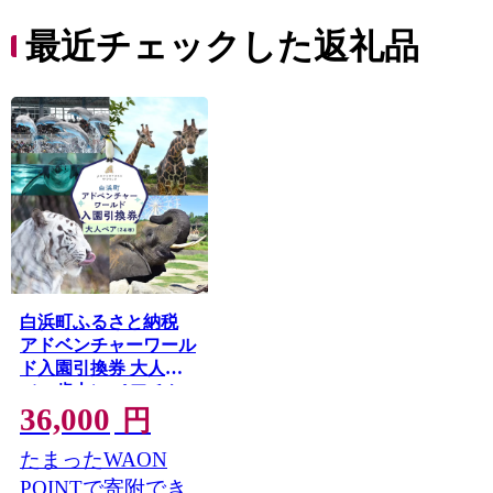
最近チェックした返礼品
白浜町ふるさと納税
アドベンチャーワール
ド入園引換券 大人
（18歳上） ペアチケ
36,000
ット
円
たまったWAON
POINTで寄附でき