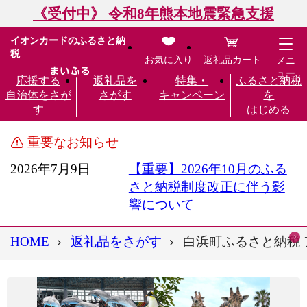
《受付中》 令和8年熊本地震緊急支援
イオンカードのふるさと納
税
お気に入り
返礼品カート
メニ
ュー
応援する
返礼品を
特集・
ふるさと納税
自治体をさが
さがす
キャンペーン
を
す
はじめる
重要なお知らせ
2026年7月9日
【重要】2026年10月のふる
さと納税制度改正に伴う影
響について
HOME
返礼品をさがす
白浜町ふるさと納税 