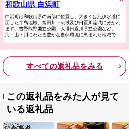
和歌山県 白浜町
白浜町は和歌山県の南部に位置し、大きくは紀伊水道に
面した半島地域、富田川下流域及び日置川流域に分かれ
ます。吉野熊野国立公園、大塔日置川県立公園など、
海・山・川にわたる豊かな自然環境に恵まれた地域でも
あります。
白浜町へのアクセスは、飛行機で東京羽田から約1時間、
車・電車なら京阪神エリアから約2時間とアクセスも良好
です。
すべての返礼品をみる
関西屈指のリゾート地である白浜町は、近年ワーケーシ
ョンの聖地と呼ばれ、日本三古湯の白浜温泉や、関西屈
指のビーチである白良浜海水浴場、「こころにスマイ
ル 未来創造パーク」をテーマに全世代の方が楽しめる
動物ふれあいテーマパークなど、数々の魅力あふれる町
この返礼品をみた人が見て
です。
そんな白浜町でウェルビーイングが高まるひとときをお
いる返礼品
過ごしください。