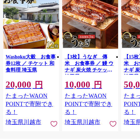
Washoku大穀 お食事
【3枚】うなぎ 傳
【15
券12枚 ／ チケット 和
米 お食事券 ／ 鰻 ウ
米 お
食料理 埼玉県
ナギ 炭火焼 チケット
ナギ 
埼玉県
埼玉県
20,000
10,000
50,
円
円
たまったWAON
たまったWAON
たまっ
POINTで寄附でき
POINTで寄附でき
POI
る！
る！
る！
埼玉県川越市
埼玉県川越市
埼玉