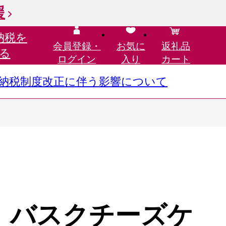
援
納税を
会員登録・
お気に
返礼品
る
ログイン
入り
カート
さと納税制度改正に伴う影響について
】バスクチーズケ