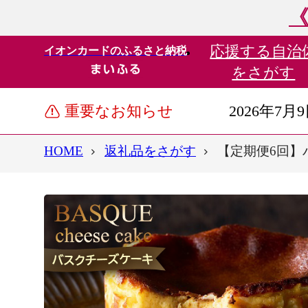
《
応援する
自治
イオンカードのふるさと納税
をさがす
重要なお知らせ
2026年7月
HOME
返礼品をさがす
【定期便6回】バ