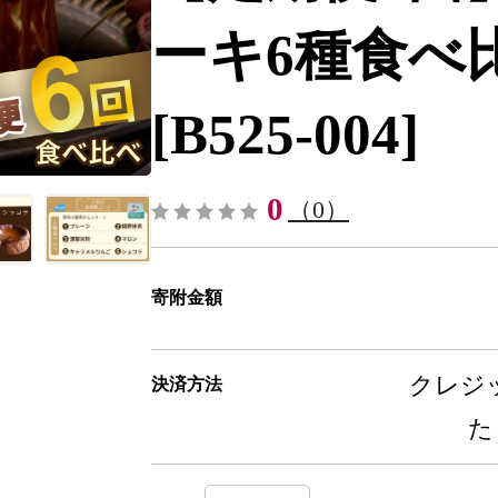
ーキ6種食べ比べ
[B525-004]
0
（0）
寄附金額
クレジッ
決済方法
た