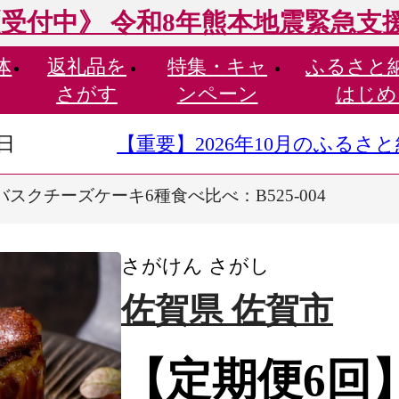
受付中》 令和8年熊本地震緊急支
体
返礼品を
特集・
キャ
ふるさと
さがす
ンペーン
はじめ
9日
【重要】2026年10月のふる
スクチーズケーキ6種食べ比べ：B525-004
さがけん さがし
佐賀県 佐賀市
【定期便6回