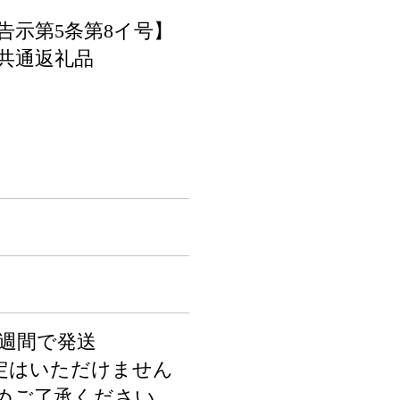
告示第5条第8イ号】
共通返礼品
2週間で発送
定はいただけません
めご了承ください。