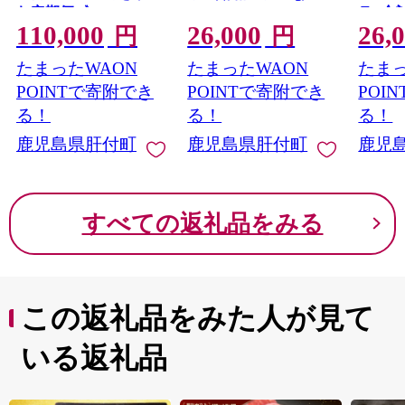
む定期便B》
ラ)(合計
110,000
26,000
26,
円
円
たまったWAON
たまったWAON
たまっ
POINTで寄附でき
POINTで寄附でき
POI
る！
る！
る！
鹿児島県肝付町
鹿児島県肝付町
鹿児
すべての返礼品をみる
この返礼品をみた人が見て
いる返礼品