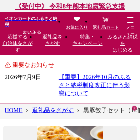
《受付中》 令和8年熊本地震緊急支援
イオンカードのふるさと納
税
お気に入り
返礼品カート
メニ
ュー
応援する
返礼品を
特集・
ふるさと納税
自治体をさが
さがす
キャンペーン
を
す
はじめる
重要なお知らせ
2026年7月9日
【重要】2026年10月のふる
さと納税制度改正に伴う影
響について
HOME
返礼品をさがす
黒豚餃子セット（12