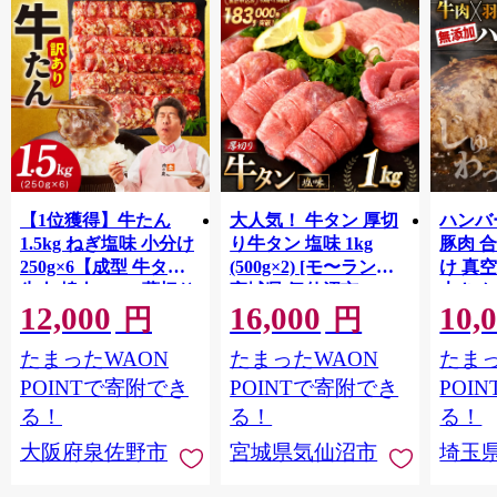
【1位獲得】牛たん
大人気！ 牛タン 厚切
ハンバー
1.5kg ねぎ塩味 小分け
り牛タン 塩味 1kg
豚肉 
250g×6【成型 牛タン
(500g×2) [モ〜ランド
け 真
牛肉 焼肉 BBQ 薄切り
宮城県 気仙沼市
大きめ
12,000
16,000
10,
ぎゅうたん スライス
20564660] 肉 牛肉 精肉
保存料
円
円
訳あり サイズ不揃
牛たん 牛タン塩 牛た
淡路島
たまったWAON
たまったWAON
たまっ
い】 G4721
ん塩 冷凍 焼肉 BBQ ア
ポーク 
ウトドア バーベキュ
き肉 
POINTで寄附でき
POINTで寄附でき
POI
ー 厚切り タン
ず 惣
る！
る！
る！
まみ 
大阪府泉佐野市
宮城県気仙沼市
埼玉
んのお
お中元