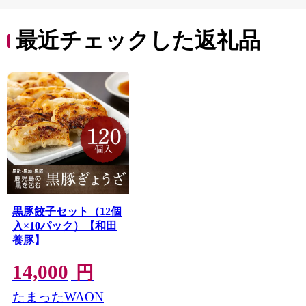
贈答
最近チェックした返礼品
黒豚餃子セット（12個
入×10パック）【和田
養豚】
14,000
円
たまったWAON