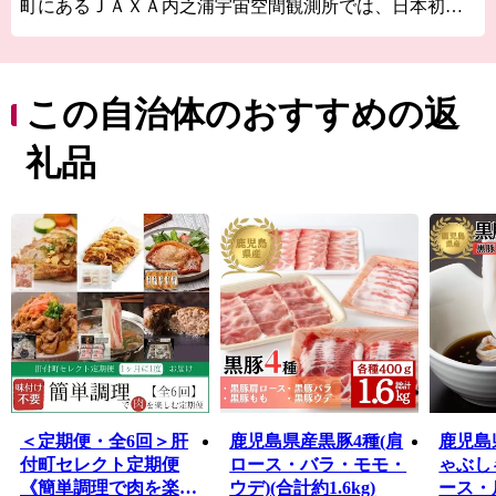
町にあるＪＡＸＡ内之浦宇宙空間観測所では、日本初の
人工衛星「おおすみ」や世界初、小惑星からのサンプル
リターンを実現した小惑星探査機「はやぶさ」など日本
の宇宙開発の基礎を築いた実験が数多く行われてきまし
た。ロケットの見学席からは打上げ直後にくる地響きと
この自治体のおすすめの返
「バリバリ」という空を引き裂くような音を間近で感じ
ることができます。
礼品
約900年の歴史を誇る肝付町の流鏑馬（やぶさめ）の射手
は毎年中学2年生の男子から選出されます。約1か月半練
習を重ね、馬上から手放しで弓を射るその成長の姿は感
動を覚えます。
他にもウミガメが産卵に訪れる海岸や手つかずの樹木が
残る照葉樹林帯など史跡と自然が見どころ満載です。
＜定期便・全6回＞肝
鹿児島県産黒豚4種(肩
鹿児島
付町セレクト定期便
ロース・バラ・モモ・
ゃぶし
《簡単調理で肉を楽し
ウデ)(合計約1.6kg)
ース・