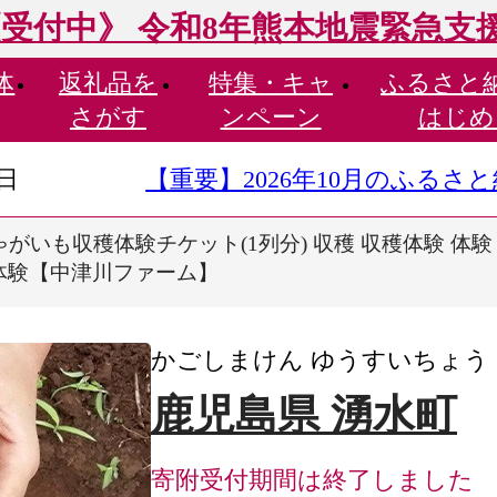
受付中》 令和8年熊本地震緊急支
体
返礼品を
特集・
キャ
ふるさと
さがす
ンペーン
はじめ
9日
【重要】2026年10月のふる
じゃがいも収穫体験チケット(1列分) 収穫 収穫体験 体験
業体験【中津川ファーム】
かごしまけん ゆうすいちょう
鹿児島県 湧水町
寄附受付期間は終了しました