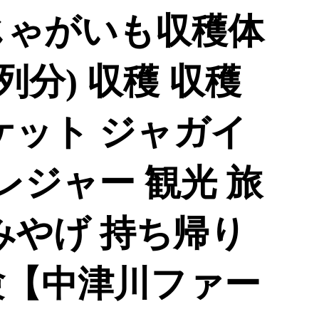
町じゃがいも収穫体
列分) 収穫 収穫
ケット ジャガイ
 レジャー 観光 旅
みやげ 持ち帰り
験【中津川ファー