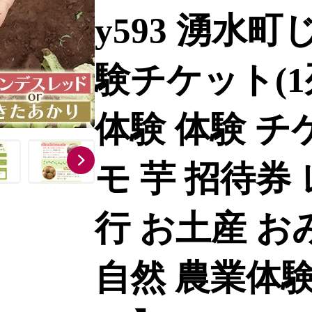
y593 湧水
験チケット(1
体験 体験 チ
モ 芋 招待券
行 お土産 お
自然 農業体