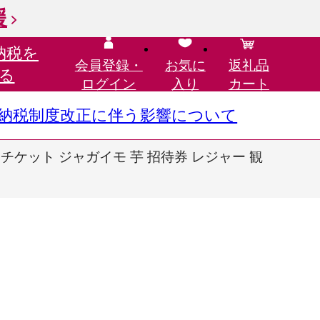
援
納税を
会員登録・
お気に
返礼品
る
ログイン
入り
カート
さと納税制度改正に伴う影響について
 チケット ジャガイモ 芋 招待券 レジャー 観