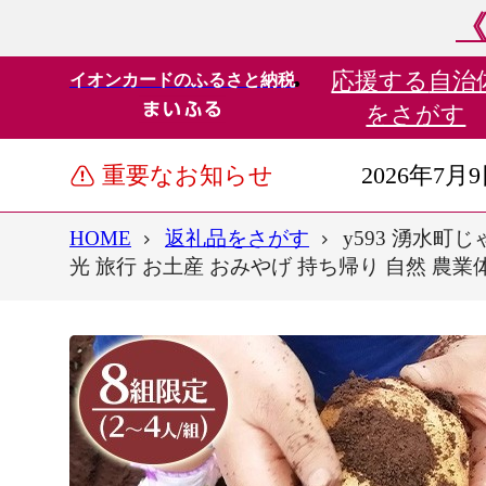
《
応援する
自治
イオンカードのふるさと納税
をさがす
重要なお知らせ
2026年7月
HOME
返礼品をさがす
y593 湧水町
光 旅行 お土産 おみやげ 持ち帰り 自然 農