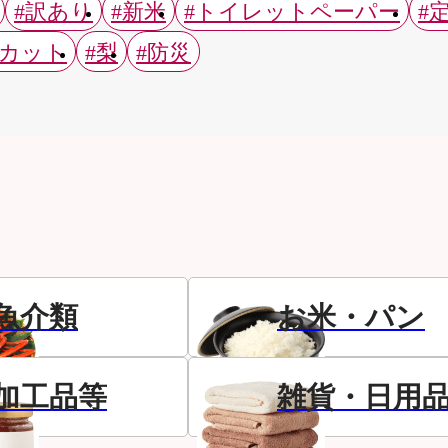
#訳あり
#新米
#トイレットペーパー
#
スカット
#梨
#防災
魚介類
お米・パン
加工品等
雑貨・日用