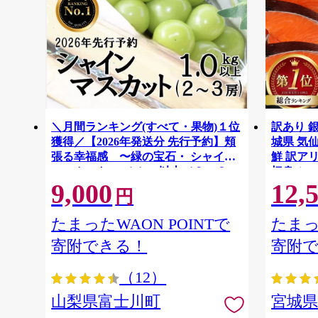
＼月間ランキング(すべて・果物)１位
訳あり 銀
獲得／【2026年発送分 先行予約】頬
城県 気仙沼
張る幸福感 〜緑の宝石・ シャイン
鮮 訳アリ
マスカット 〜 １ｋｇ以上（２〜３
切身 シャ
9,000
12,
房） フルーツ 山梨県産 果物 くだも
ず 弁当 
円
の シャイン マスカット ぶどう ブド
わけあり
ウ 葡萄 大粒 種なし 先行予約 富士川
たまったWAON POINTで
たまっ
町 10000円 一万円 9000円 九千円
寄附できる！
寄附
（12）
山梨県富士川町
宮城