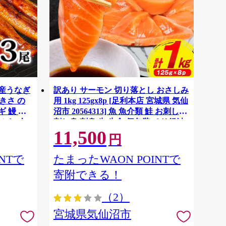
国産うなぎ
訳あり サーモン 切り落とし おさしみ
大きさ の
用 1kg 125gx8p [足利本店 宮城県 気仙
 鰻 ふ
沼市 20564313] 魚 魚介類 鮭 お刺し身
ぶし 人
刺し身 刺身 生 生食 個包装 チリ銀鮭
11,500
税 冷凍
銀鮭 海鮮 海鮮丼 魚介
円
NTで
たまったWAON POINTで
寄附できる！
（2）
宮城県気仙沼市