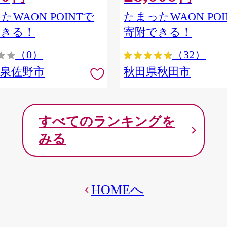
ア] 秋田県秋田市
たWAON POINTで
たまったWAON POI
できる！
寄附できる！
（0）
（32）
府泉佐野市
秋田県秋田市
すべてのランキングを
みる
HOMEへ