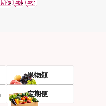
定期便
#鮭
#桃
果物類
品
定期便