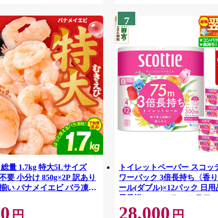
7
総量 1.7kg 特大5Lサイズ
トイレットペーパー スコッ
要 小分け 850g×2P 訳あり
ワーパック 3倍長持ち〈香り
揃い バナメイエビ バラ凍
ール(ダブル)×12パック 日用
42
日発送 [スコッティ フラワ
00
28,000
トイレットペーパー 日本製
円
円