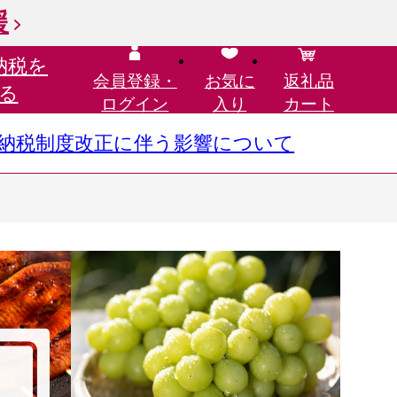
援
納税を
会員登録・
お気に
返礼品
る
ログイン
入り
カート
さと納税制度改正に伴う影響について