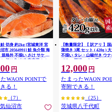
鮭 切身 約2kg [宮城東洋 宮
【数量限定】【 訳アリ 】
市 20564991] 鮭 魚介類 海
蒲焼き 3尾 セット ( 420g ) 
 規格外 不揃い さけ サケ 鮭
不揃い タレ・山椒付き ウナギ
ケ 切り身 冷凍 家庭用 おか
ぞろい 不揃い うな重 ひつま
500
12,000
支援 サーモン 銀鮭切り身 魚
気 茨城 八千代町 ふるさと納
円
円
[SF951ya]
たWAON POINTで
たまったWAON POI
できる！
寄附できる！
（7）
（25）
県気仙沼市
茨城県八千代町