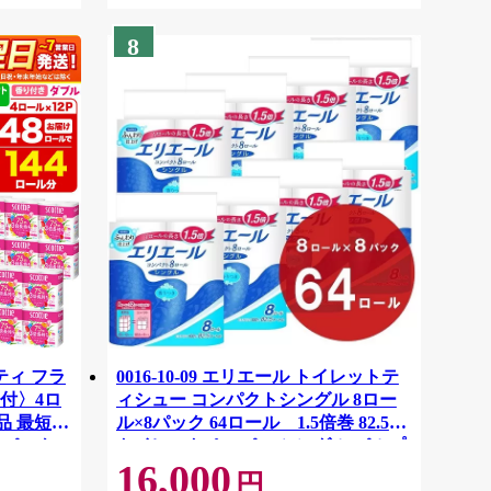
8
ティ フラ
0016-10-09 エリエール トイレットテ
付〉4ロ
ィシュー コンパクトシングル 8ロー
品 最短翌
ル×8パック 64ロール 1.5倍巻 82.5m
ーパック
トイレットペーパー シングル パルプ
16,000
紙クレシ
100％ 香りつき 日用品 消耗品 備蓄
円