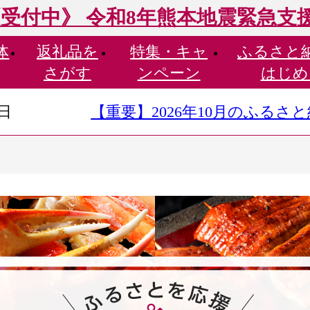
受付中》 令和8年熊本地震緊急支
体
返礼品を
特集・
キャ
ふるさと
さがす
ンペーン
はじめ
9日
【重要】2026年10月のふる