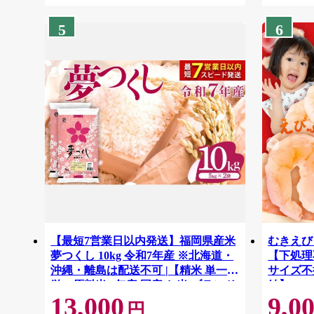
5
6
【最短7営業日以内発送】福岡県産米
むきえび 
夢つくし 10kg 令和7年産 ※北海道・
【下処理不
沖縄・離島は配送不可 |【精米 単一米
サイズ不
単一原料米 7年産 国産 お米 ブランド
結】 G41
13,000
9,0
米 5kg × 2 ゆめつくし】CY009_01
円