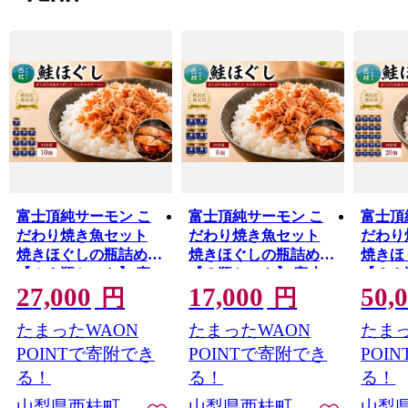
楽しみください。
皆様からのふるさと西桂応援寄附金は西桂町のふるさと
づくりのために大切に活用させていただきます。
富士頂純サーモン こ
富士頂純サーモン こ
富士頂
だわり焼き魚セット
だわり焼き魚セット
だわり
焼きほぐしの瓶詰め
焼きほぐしの瓶詰め
焼きほ
【１０瓶セット】 富
【６瓶セット】 富士
【２０
27,000
17,000
50,
士山麓のきれいな天然
山麓のきれいな天然水
士山麓
円
円
水で養殖された安心安
で養殖された安心安全
水で養
たまったWAON
たまったWAON
たまっ
全なサーモン 完全無
なサーモン 完全無投
全なサ
投薬・ワクチンフリ
薬・ワクチンフリー・
投薬・
POINTで寄附でき
POINTで寄附でき
POI
ー・アニサキスフリ
アニサキスフリー・サ
ー・ア
る！
る！
る！
ー・サステナブル 鮭
ステナブル 鮭 フレー
ー・サ
山梨県西桂町
山梨県西桂町
山梨
フレーク 焼き鮭
ク 焼き鮭【n0618-
フレー