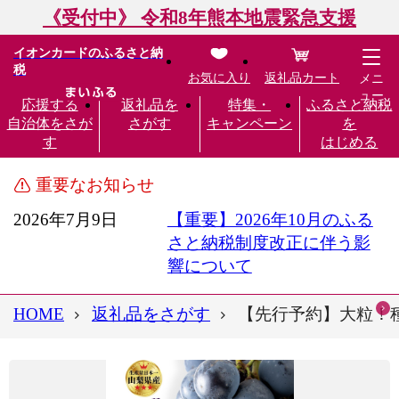
《受付中》 令和8年熊本地震緊急支援
イオンカードのふるさと納
税
お気に入り
返礼品カート
メニ
ュー
応援する
返礼品を
特集・
ふるさと納税
自治体をさが
さがす
キャンペーン
を
す
はじめる
重要なお知らせ
2026年7月9日
【重要】2026年10月のふる
さと納税制度改正に伴う影
響について
HOME
返礼品をさがす
【先行予約】大粒！種な