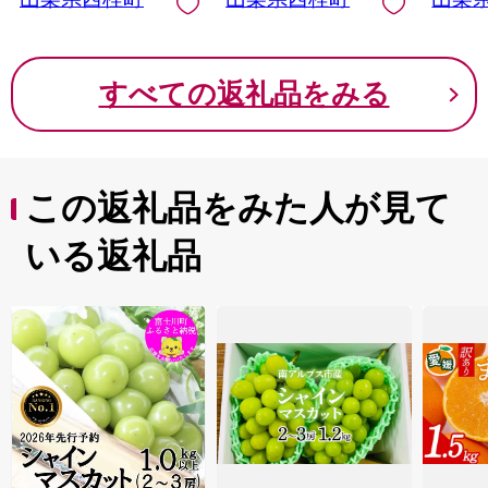
【n0618-04_nes】
03_nes】
【n061
すべての返礼品をみる
この返礼品をみた人が見て
いる返礼品