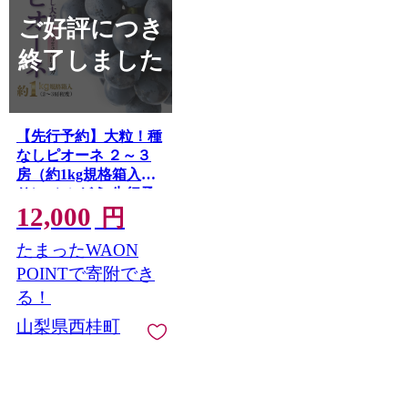
ご好評につき
終了しました
【先行予約】大粒！種
なしピオーネ ２～３
房（約1kg規格箱入
り）／ ぶどう 先行予
12,000
約 産地直送 フルーツ
円
果物 くだもの 甘い 旬
たまったWAON
新鮮 ジューシー 種無
しぶどう 種なしぶど
POINTで寄附でき
う 山梨 やまなし
る！
【n0579_apx_A】
山梨県西桂町