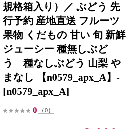
規格箱入り）／ ぶどう 先
行予約 産地直送 フルーツ
果物 くだもの 甘い 旬 新鮮
ジューシー 種無しぶど
う 種なしぶどう 山梨 や
まなし 【n0579_apx_A】-
[n0579_apx_A]
0
（0）