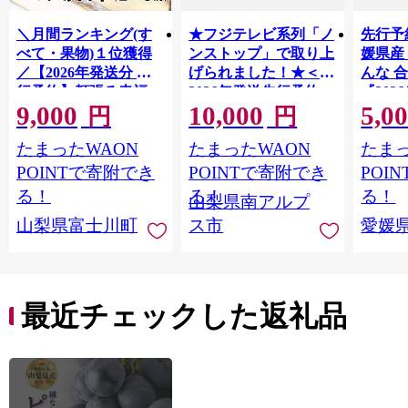
＼月間ランキング(す
★フジテレビ系列「ノ
先行予
べて・果物)１位獲得
ンストップ」で取り上
媛県産
／【2026年発送分 先
げられました！★＜
んな 合
行予約】頬張る幸福
2026年発送先行予約＞
『202
9,000
10,000
5,0
感 〜緑の宝石・ シ
南アルプス市産シャイ
出荷予
円
円
ャインマスカット 〜
ンマスカット1.2kg以
ご自宅
たまったWAON
たまったWAON
たまっ
１ｋｇ以上（２〜３
上（2～3房） クール
マドン
房） フルーツ 山梨県
便発送 ALPAG007
あり 
POINTで寄附でき
POINTで寄附でき
POI
産 果物 くだもの シャ
ツ 高級
る！
る！
る！
山梨県南アルプ
イン マスカット ぶど
産地直
山梨県富士川町
ス市
愛媛
う ブドウ 葡萄 大粒 種
レンジ
なし 先行予約 富士川
県 西
町 10000円 一万円
9000円 九千円
最近チェックした返礼品