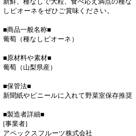
新鮮、種なしで大粒、食べ応え満点の種な
しピオーネをぜひご賞味ください。
■商品一般名称■
葡萄（種なしピオーネ）
■原材料や素材■
葡萄（山梨県産）
■保管法■
新聞紙やビニールに入れて野菜室保存推奨
■製造者詳細■
[事業者]
アペックスフルーツ株式会社