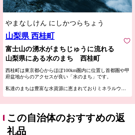
やまなしけん にしかつらちょう
山梨県 西桂町
富士山の湧水がまちじゅうに流れる
山梨県にある水のまち 西桂町
西桂町は東京都心からほぼ100km圏内に位置し首都圏や甲
府盆地からのアクセスが良い「水のまち」です。
私達のまちは豊富な水資源に恵まれておりミネラルウォ
ーターは、富士山の伏流水のなかでも特に美味しい層か
ら豊富に湧き出ていると言われています。
水質は織物の光沢を出すのに適した水と言われ、織物業
を支えてきました。
この自治体のおすすめの返
山林が約80％を占める岳景観の美しいまちで生まれた西
礼品
桂町の魅力あふれる特産品を、ふるさと納税を通じてお