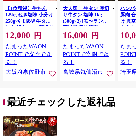
【1位獲得】牛たん
大人気！ 牛タン 厚切
ハンバー
1.5kg ねぎ塩味 小分け
り牛タン 塩味 1kg
豚肉 
250g×6【成型 牛タン
(500g×2) [モ〜ランド
け 真
牛肉 焼肉 BBQ 薄切り
宮城県 気仙沼市
大きめ
12,000
16,000
10,
ぎゅうたん スライス
20564660] 肉 牛肉 精肉
保存料
円
円
訳あり サイズ不揃
牛たん 牛タン塩 牛た
淡路島
たまったWAON
たまったWAON
たまっ
い】 G4721
ん塩 冷凍 焼肉 BBQ ア
ポーク 
ウトドア バーベキュ
き肉 
POINTで寄附でき
POINTで寄附でき
POI
ー 厚切り タン
ず 惣
る！
る！
る！
まみ 
大阪府泉佐野市
宮城県気仙沼市
埼玉
んのお
お中元
贈答
最近チェックした返礼品