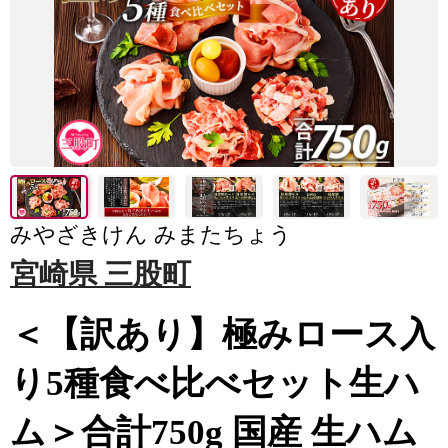
みやざきけん みまたちょう
宮崎県 三股町
＜【訳あり】極みロース入
り5種食べ比べセット生ハ
ム＞合計750g 国産 生ハム