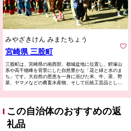
みやざきけん みまたちょう
宮崎県 三股町
三股町は、宮崎県の南西部、都城盆地に位置し、鰐塚山
系や高千穂峰を背景にした自然豊かな「花と緑と水のま
ち」です。大自然の恩恵を一身に浴びた米、牛、茶、野
菜、ヤマメなどの農畜水産物、そして伝統工芸品として
の大弓、陶芸品などの芸術性豊かな特産品が有名です。
また、「ジャンカン馬踊り」「棒踊り」「太郎踊り」な
ど数多くの郷土芸能が今もなお、各地区で受け継がれ息
づいています。
この自治体のおすすめの返
ふるさと納税を通じて全国の皆さまとつながり、「三股
町を応援したい」という皆さまのお気持ちを「まちづく
礼品
り」に活かしたいと思います。