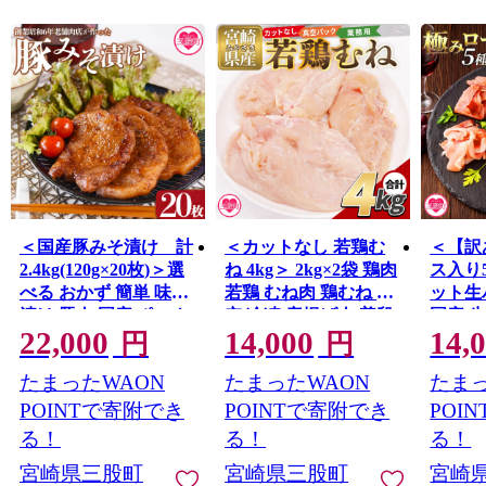
皆さまの応援をよろしくお願いします。
＜国産豚みそ漬け 計
＜カットなし 若鶏む
＜【訳
2.4kg(120g×20枚)＞選
ね 4kg＞ 2kg×2袋 鶏肉
ス入り
べる おかず 簡単 味噌
若鶏 むね肉 鶏むね 真
ット生
漬け 豚肉 国産 ポーク
空 冷凍 唐揚げ肉 普段
国産 
22,000
14,000
14,
肉加工品 小分け 個包
使い 料理 詰め合わせ
ロース
円
円
装 冷凍 おつまみ お弁
精肉 県産 国産 炒め物
バラ 
たまったWAON
たまったWAON
たまっ
当 惣菜 レトルト 焼く
煮物 からあげ お弁当
スライ
だけ 簡単調理 夕食 夕
おかず 真空パック ス
タ サ
POINTで寄附でき
POINTで寄附でき
POI
飯 一品 メイン BBQ 焼
トック 業務用 家庭用
タ 訳
る！
る！
る！
肉 セット 詰め合わせ
冷凍 大容量 鶏むね む
庭用 
宮崎県三股町
宮崎県三股町
宮崎
夕飯 味付き 味付 惣菜
ね肉【MI765-tr】
せ 【M