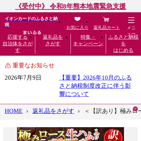
《受付中》 令和8年熊本地震緊急支援
イオンカードのふるさと納
税
お気に入り
返礼品カート
メニ
ュー
応援する
返礼品を
特集・
ふるさと納税
自治体をさが
さがす
キャンペーン
を
す
はじめる
重要なお知らせ
2026年7月9日
【重要】2026年10月のふる
さと納税制度改正に伴う影
響について
HOME
返礼品をさがす
＜【訳あり】極みロース