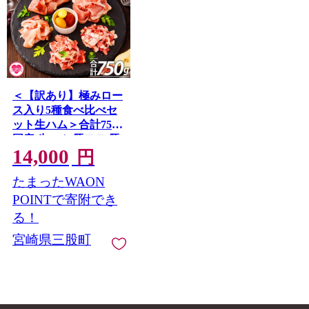
＜【訳あり】極みロー
ス入り5種食べ比べセ
ット生ハム＞合計750g
国産 生ハム 豚モモ 豚
14,000
ロース 豚肩ロース 豚
円
バラ スライス コッパ
たまったWAON
スライス パンチェッ
タ サラダ スープ パス
POINTで寄附でき
タ 訳アリ ご家庭用 家
る！
庭用 セット 詰め合わ
宮崎県三股町
せ 【MI735-pl】【株式
会社プラス】