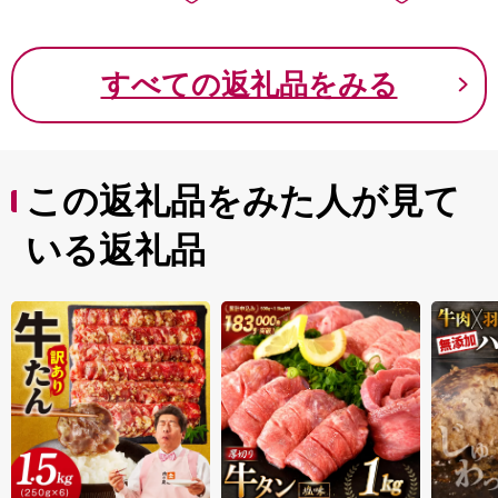
ギフト 贈答品
【TRINITY】
会社プ
【MI424-nk】【中村
食肉】
すべての返礼品をみる
この返礼品をみた人が見て
いる返礼品