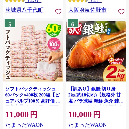
（25）
（2）
茨城県八千代町
大阪府泉佐野市
5
6
ソフトパックティッシュ
【訳あり】銀鮭 切り身
60パック×400枚 200組【ピ
2kg(約18切れ)【規格外 甘
ュアパルプ100％ 高評価 人
塩 バラ凍結 海鮮 魚介 鮭
気急上昇 まとめ買い 日用
さけ しゃけ お弁当 朝食 お
11,000
10,000
品 常備品 てぃっしゅ 備蓄
かず 簡単調理 家計応援】
円
円
G4139
防災 箱なし】 010B1754
たまったWAON
たまったWAON