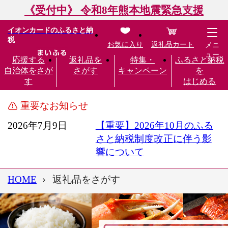
《受付中》 令和8年熊本地震緊急支援
イオンカードのふるさと納
税
お気に入り
返礼品カート
メニ
ュー
応援する
返礼品を
特集・
ふるさと納税
自治体をさが
さがす
キャンペーン
を
す
はじめる
重要なお知らせ
2026年7月9日
【重要】2026年10月のふる
さと納税制度改正に伴う影
響について
HOME
返礼品をさがす