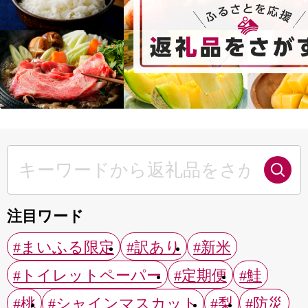
注目ワード
#まいふる限定
#訳あり
#新米
#トイレットペーパー
#定期便
#鮭
#桃
#シャインマスカット
#梨
#防災