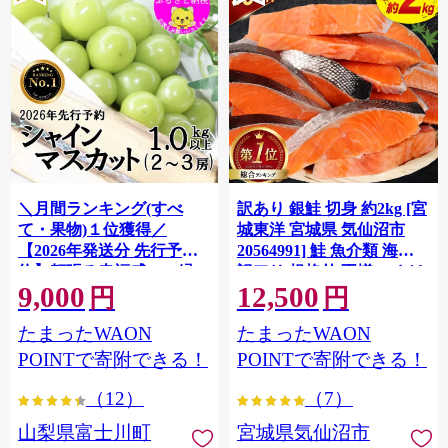
＼月間ランキング(すべ
訳あり 銀鮭 切身 約2kg [宮
て・果物)１位獲得／
城東洋 宮城県 気仙沼市
【2026年発送分 先行予
20564991] 鮭 魚介類 海鮮
約】頬張る幸福感 〜緑の
訳アリ 規格外 不揃い さけ
9,000
12,500
宝石・ シャインマスカッ
サケ 鮭切身 シャケ 切り身
円
円
ト 〜 １ｋｇ以上（２〜３
冷凍 家庭用 おかず 弁当 支
たまったWAON
たまったWAON
房） フルーツ 山梨県産 果
援 サーモン 銀鮭切り身 魚
物 くだもの シャイン マス
わけあり
POINTで寄附できる！
POINTで寄附できる！
カット ぶどう ブドウ 葡萄
（12）
（7）
大粒 種なし 先行予約 富士
川町 10000円 一万円 9000
山梨県富士川町
宮城県気仙沼市
円 九千円