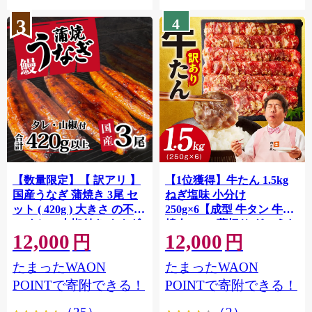
3
4
【数量限定】【 訳アリ 】
【1位獲得】牛たん 1.5kg
国産うなぎ 蒲焼き 3尾 セ
ねぎ塩味 小分け
ット ( 420g ) 大きさ の不揃
250g×6【成型 牛タン 牛肉
い タレ・山椒付き ウナギ
焼肉 BBQ 薄切り ぎゅうた
12,000
12,000
鰻 ふぞろい 不揃い うな重
ん スライス 訳あり サイズ
円
円
ひつまぶし 人気 茨城 八千
不揃い】 G4721
たまったWAON
たまったWAON
代町 ふるさと納税 冷凍
[SF951ya]
POINTで寄附できる！
POINTで寄附できる！