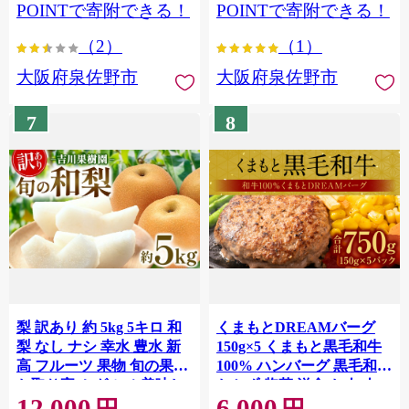
POINTで寄附できる！
POINTで寄附できる！
（2）
（1）
大阪府泉佐野市
大阪府泉佐野市
7
8
梨 訳あり 約 5kg 5キロ 和
くまもとDREAMバーグ
梨 なし ナシ 幸水 豊水 新
150g×5 くまもと黒毛和牛
高 フルーツ 果物 旬の果物
100% ハンバーグ 黒毛和牛
お取り寄せ グルメ 美味し
おかず 惣菜 洋食 お肉 肉
12,000
6,000
い 甘い 人気 おすすめ 吉川
牛肉 にく 冷凍 熊本県 八代