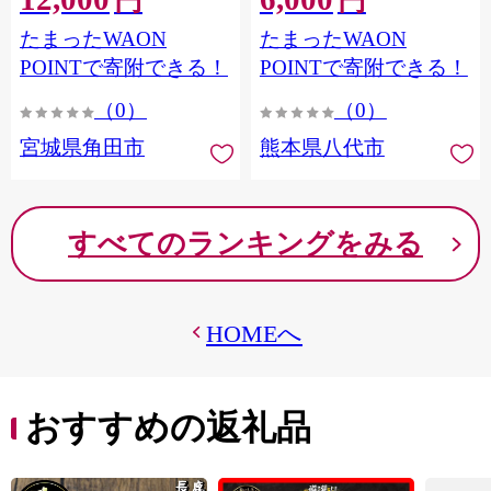
円
円
果樹園 宮城県 角田市 【先
市
たまったWAON
たまったWAON
行予約（2026年発送分）】
POINTで寄附できる！
POINTで寄附できる！
（0）
（0）
宮城県角田市
熊本県八代市
すべてのランキングをみる
HOMEへ
おすすめの返礼品