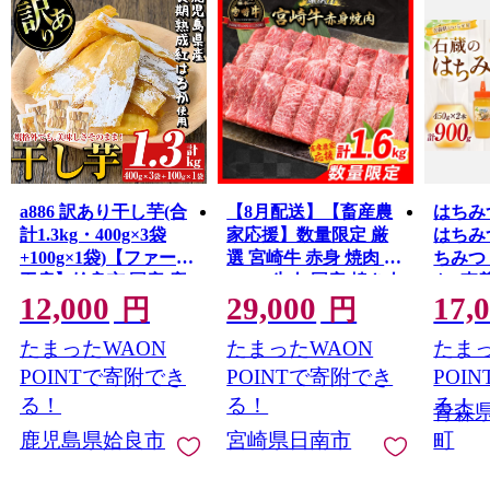
a886 訳あり干し芋(合
【8月配送】【畜産農
はちみ
計1.3kg・400g×3袋
家応援】数量限定 厳
はちみ
+100g×1袋)【ファーム
選 宮崎牛 赤身 焼肉 計
ちみつ 
工房】姶良市 国産 鹿
1.6kg 牛肉 国産 焼き肉
ト [東
12,000
29,000
17,
児島県産 長期熟成 紅
BBQ 鉄板焼き バーベ
いらせ
円
円
はるか ほしいも 干し
キュー 人気 黒毛和牛
oi02a
たまったWAON
たまったWAON
たまっ
いも 干し芋 焼芋 焼き
肩ウデ モモ A4 A5 等
ツ 蜂
芋 着色料・保存料不
級 ギフト 贈答 小分け
POINTで寄附でき
POINTで寄附でき
POI
使用 無添加 スイーツ
食品 ミヤチク 宮崎県
る！
る！
る！
青森
おやつ 常温 常温保存
日南市 送料無料
鹿児島県姶良市
宮崎県日南市
町
_ED13-26-08
規格外