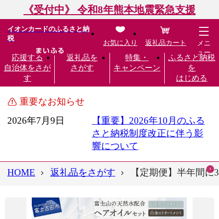
《受付中》 令和8年熊本地震緊急支援
イオンカードのふるさと納
税
お気に入り
返礼品カート
メニ
ュー
応援する
返礼品を
特集・
ふるさと納税
自治体をさが
さがす
キャンペーン
を
す
はじめる
重要なお知らせ
2026年7月9日
【重要】2026年10月のふる
さと納税制度改正に伴う影
響について
HOME
返礼品をさがす
【定期便】半年間に3