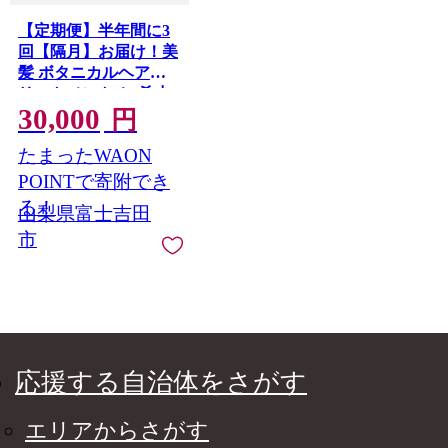
【定期便】半年間に3
回【隔月】お届け！美
髪 ボタニカルヘアト
リートメント と 希少
30,000
植物性オイル配合 ヘ
円
アオイル セット 定期
たまったWAON
便 100％天然精油 植物
性オイル配合 美容 プ
POINTで寄附でき
レゼント ギフト ナナ
る！
山梨県富士吉田
コスター 山梨 富士吉
市
田
応援する自治体をさがす
エリアからさがす