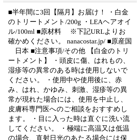
■半年間に3回【隔月】お届け！ ・白金
のトリートメント/200g ・LEAヘアオイ
ル/100ml ■原材料 ※下記URLよりお
確かめください。 nanacostar.jp/ ■原産国
日本 ■注意事項/その他 【白金のトリ
ートメント】 ・頭皮に傷、はれもの、
湿疹等の異常のある時は使用しないで
ください。 ・使用中や使用後に、赤
み、はれ、かゆみ、刺激、湿疹等の異
常が現れた場合には、使用を中止し、
皮膚科専門医へのご相談をおすすめし
ます。 ・目に入った時は直ぐに洗い流
してください。 ・極端に高温又は低温
の場合、直射日光のあたる場合には保