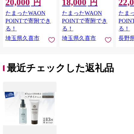
20,000
18,000
22,
ト | 美容 ヘアケア つ
美容 ヘアケア つめか
LOVE
円
円
めかえ 詰め替え ブリ
え 詰め替え ブリーチ
つや 
たまったWAON
たまったWAON
たまっ
ーチ 口コミ 香り リピ
口コミ 香り リピート
市[№565
ート ランキング ロン
ランキング ロング ス
POINTで寄附でき
POINTで寄附でき
POI
グ ストレート サラサ
トレート サラサラ 洗
る！
る！
る！
ラ 洗い上がり パサつ
い上がり パサつき カ
埼玉県久喜市
埼玉県久喜市
長野
き カラー 髪 保湿 ダメ
ラー 髪 保湿 ダメージ
ージ タンパク質 艶 リ
タンパク質 艶 リペア
ペア ケア 補修 埼玉県
ケア 補修 セット ライ
久喜市 ファイントゥ
ン使い 埼玉県 久喜市
デイ
ファイントゥデイ
最近チェックした返礼品