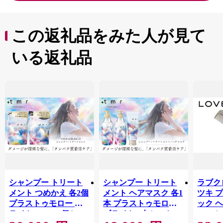
この返礼品をみた人が見て
いる返礼品
シャンプー トリート
シャンプー トリート
ラブクロ
メント つめかえ 各2個
メント ヘアマスク 各1
ツキ 
プラストゥモロー ブ
本 プラストゥモロー
ック 
ライト 400ml 4個セッ
ブライト 3本セット |
コーム