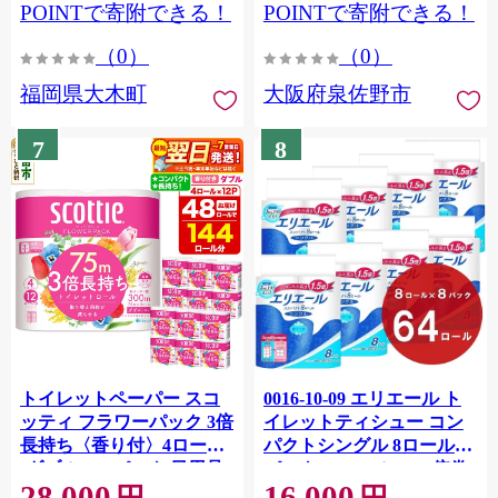
CY009_01
POINTで寄附できる！
POINTで寄附できる！
（0）
（0）
福岡県大木町
大阪府泉佐野市
7
8
トイレットペーパー スコ
0016-10-09 エリエール ト
ッティ フラワーパック 3倍
イレットティシュー コン
長持ち〈香り付〉4ロール
パクトシングル 8ロール×8
(ダブル)×12パック 日用品
パック 64ロール 1.5倍巻
28,000
16,000
最短翌日発送 [スコッティ
82.5m トイレットペーパー