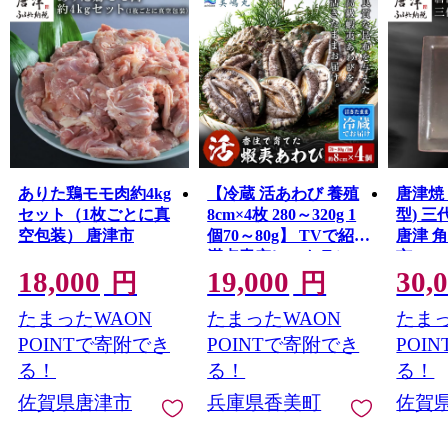
ありた鶏モモ肉約4kg
【冷蔵 活あわび 養殖
唐津焼
セット（1枚ごとに真
8cm×4枚 280～320g 1
型) 
空包装） 唐津市
個70～80g】 TVで紹介
唐津 
満点青空レストラン
市
18,000
19,000
30,
国産 アワビ 鮑 活アワ
円
円
ビ あわび 海鮮 刺身
たまったWAON
たまったWAON
たまっ
BBQ レシピ入り 人気
テレビ TV 紹介 話題
POINTで寄附でき
POINTで寄附でき
POI
おすすめ ふるさと納
る！
る！
る！
税 返礼品 兵庫県 香美
佐賀県唐津市
兵庫県香美町
佐賀
町 香住 山陰 美嶋丸
20-01