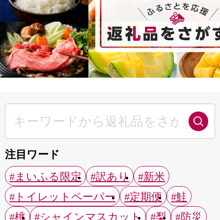
注目ワード
#まいふる限定
#訳あり
#新米
#トイレットペーパー
#定期便
#鮭
#桃
#シャインマスカット
#梨
#防災