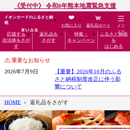
《受付中》 令和8年熊本地震緊急支援
イオンカードのふるさと納
税
お気に入り
返礼品カート
メニ
ュー
応援する
返礼品を
特集・
ふるさと納税
自治体をさが
さがす
キャンペーン
を
す
はじめる
重要なお知らせ
2026年7月9日
【重要】2026年10月のふる
さと納税制度改正に伴う影
響について
HOME
返礼品をさがす