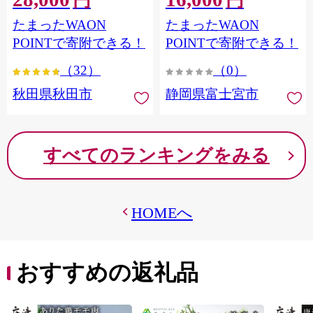
円
円
フラワーパック トイレッ
シングル パルプ100％ 香り
たまったWAON
たまったWAON
トペーパー 日本製紙クレ
つき 日用品 消耗品 備蓄
シア] 秋田県秋田市
POINTで寄附できる！
POINTで寄附できる！
（32）
（0）
秋田県秋田市
静岡県富士宮市
すべてのランキングをみる
HOMEへ
おすすめの返礼品