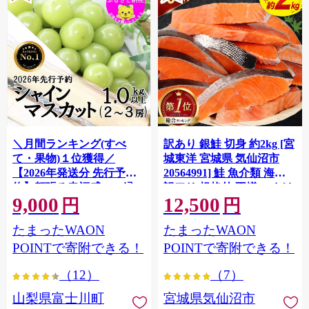
＼月間ランキング(すべ
訳あり 銀鮭 切身 約2kg [宮
て・果物)１位獲得／
城東洋 宮城県 気仙沼市
【2026年発送分 先行予
20564991] 鮭 魚介類 海鮮
約】頬張る幸福感 〜緑の
訳アリ 規格外 不揃い さけ
9,000
12,500
宝石・ シャインマスカッ
サケ 鮭切身 シャケ 切り身
円
円
ト 〜 １ｋｇ以上（２〜３
冷凍 家庭用 おかず 弁当 支
たまったWAON
たまったWAON
房） フルーツ 山梨県産 果
援 サーモン 銀鮭切り身 魚
物 くだもの シャイン マス
わけあり
POINTで寄附できる！
POINTで寄附できる！
カット ぶどう ブドウ 葡萄
（12）
（7）
大粒 種なし 先行予約 富士
川町 10000円 一万円 9000
山梨県富士川町
宮城県気仙沼市
円 九千円