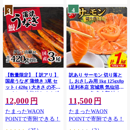
3
4
【数量限定】【 訳アリ 】
訳あり サーモン 切り落と
国産うなぎ 蒲焼き 3尾 セ
し おさしみ用 1kg 125gx8p
ット ( 420g ) 大きさ の不揃
[足利本店 宮城県 気仙沼市
い タレ・山椒付き ウナギ
20564313] 魚 魚介類 鮭 お
12,000
11,500
鰻 ふぞろい 不揃い うな重
刺し身 刺し身 刺身 生 生食
円
円
ひつまぶし 人気 茨城 八千
個包装 チリ銀鮭 銀鮭 海鮮
たまったWAON
たまったWAON
代町 ふるさと納税 冷凍
海鮮丼 魚介
[SF951ya]
POINTで寄附できる！
POINTで寄附できる！