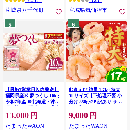
（25）
（2）
茨城県八千代町
宮城県気仙沼市
5
6
【最短7営業日以内発送】
むきえび 総量 1.7kg 特大
福岡県産米 夢つくし 10kg
5Lサイズ【下処理不要 小
令和7年産 ※北海道・沖
分け 850g×2P 訳あり サイ
縄・離島は配送不可 |【精
ズ不揃い バナメイエビ バ
13,000
9,000
米 単一米 単一原料米 7年
ラ凍結】 G4142
円
円
産 国産 お米 ブランド米
たまったWAON
たまったWAON
5kg × 2 ゆめつくし】