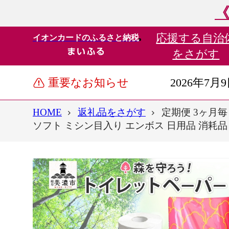
《
応援する
自治
イオンカードのふるさと納税
をさがす
重要なお知らせ
2026年7月
HOME
返礼品をさがす
定期便 3ヶ月毎
ソフト ミシン目入り エンボス 日用品 消耗品 