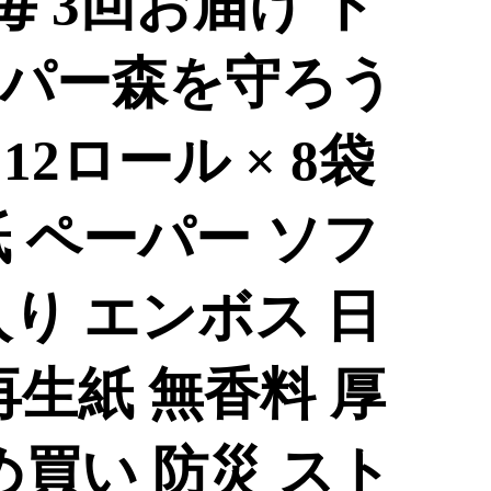
毎 3回お届け ト
パー森を守ろう
 12ロール × 8袋
紙 ペーパー ソフ
り エンボス 日
再生紙 無香料 厚
め買い 防災 スト