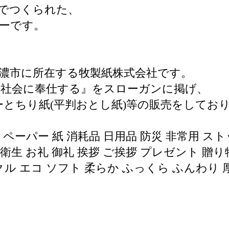
でつくられた、
ーです。
濃市に所在する牧製紙株式会社です。
で社会に奉仕する』をスローガンに掲げ、
ーとちり紙(平判おとし紙)等の販売をしてお
ーパー 紙 消耗品 日用品 防災 非常用 スト
衛生 お礼 御礼 挨拶 ご挨拶 プレゼント 贈り
イクル エコ ソフト 柔らか ふっくら ふんわり 