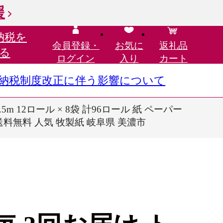
援
納税を
会員登録・
お気に
返礼品
る
ログイン
入り
カート
さと納税制度改正に伴う影響について
 12ロール × 8袋 計96ロール 紙 ペーパー
送料無料 人気 牧製紙 岐阜県 美濃市