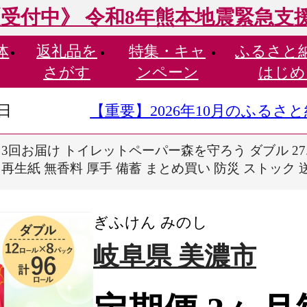
受付中》 令和8年熊本地震緊急支
体
返礼品を
特集・
キャ
ふるさと
さがす
ンペーン
はじめ
9日
【重要】2026年10月のふる
 3回お届け トイレットペーパー森を守ろう ダブル 27.5m
再生紙 無香料 厚手 備蓄 まとめ買い 防災 ストック 
ぎふけん みのし
岐阜県 美濃市