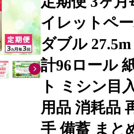
定期便 3ヶ月
イレットペー
ダブル 27.5m
計96ロール 
ト ミシン目入
用品 消耗品 
手 備蓄 まと