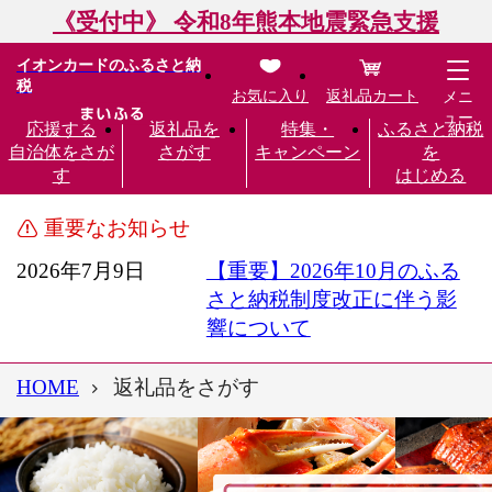
《受付中》 令和8年熊本地震緊急支援
イオンカードのふるさと納
税
お気に入り
返礼品カート
メニ
ュー
応援する
返礼品を
特集・
ふるさと納税
自治体をさが
さがす
キャンペーン
を
す
はじめる
重要なお知らせ
2026年7月9日
【重要】2026年10月のふる
さと納税制度改正に伴う影
響について
HOME
返礼品をさがす