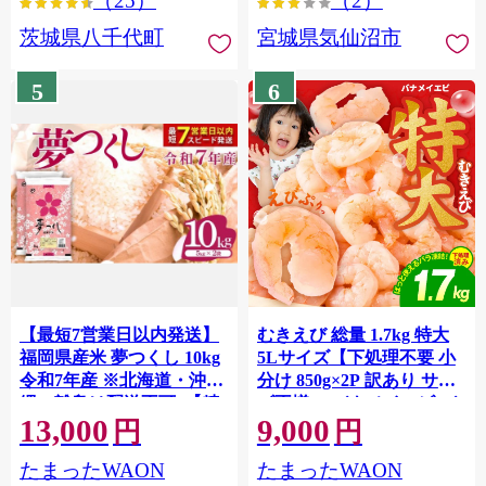
（25）
（2）
茨城県八千代町
宮城県気仙沼市
5
6
【最短7営業日以内発送】
むきえび 総量 1.7kg 特大
福岡県産米 夢つくし 10kg
5Lサイズ【下処理不要 小
令和7年産 ※北海道・沖
分け 850g×2P 訳あり サイ
縄・離島は配送不可 |【精
ズ不揃い バナメイエビ バ
13,000
9,000
米 単一米 単一原料米 7年
ラ凍結】 G4142
円
円
産 国産 お米 ブランド米
たまったWAON
たまったWAON
5kg × 2 ゆめつくし】