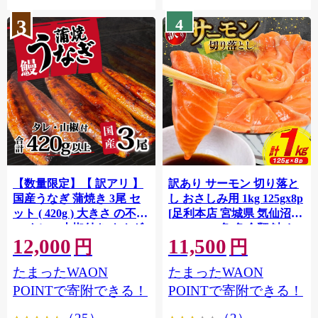
3
4
【数量限定】【 訳アリ 】
訳あり サーモン 切り落と
国産うなぎ 蒲焼き 3尾 セ
し おさしみ用 1kg 125gx8p
ット ( 420g ) 大きさ の不揃
[足利本店 宮城県 気仙沼市
い タレ・山椒付き ウナギ
20564313] 魚 魚介類 鮭 お
12,000
11,500
鰻 ふぞろい 不揃い うな重
刺し身 刺し身 刺身 生 生食
円
円
ひつまぶし 人気 茨城 八千
個包装 チリ銀鮭 銀鮭 海鮮
たまったWAON
たまったWAON
代町 ふるさと納税 冷凍
海鮮丼 魚介
[SF951ya]
POINTで寄附できる！
POINTで寄附できる！