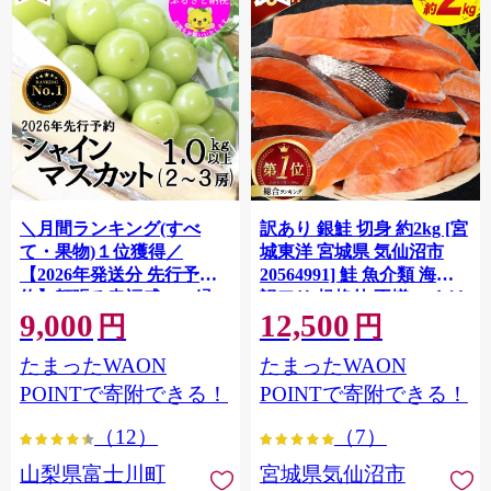
＼月間ランキング(すべ
訳あり 銀鮭 切身 約2kg [宮
て・果物)１位獲得／
城東洋 宮城県 気仙沼市
【2026年発送分 先行予
20564991] 鮭 魚介類 海鮮
約】頬張る幸福感 〜緑の
訳アリ 規格外 不揃い さけ
9,000
12,500
宝石・ シャインマスカッ
サケ 鮭切身 シャケ 切り身
円
円
ト 〜 １ｋｇ以上（２〜３
冷凍 家庭用 おかず 弁当 支
たまったWAON
たまったWAON
房） フルーツ 山梨県産 果
援 サーモン 銀鮭切り身 魚
物 くだもの シャイン マス
わけあり
POINTで寄附できる！
POINTで寄附できる！
カット ぶどう ブドウ 葡萄
（12）
（7）
大粒 種なし 先行予約 富士
川町 10000円 一万円 9000
山梨県富士川町
宮城県気仙沼市
円 九千円