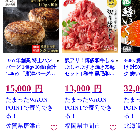
1957年創業 特上ハン
訳アリ！博多和牛しゃ
3600
バーグ 140g×10個(合計
ぶしゃぶすき焼き750g
け 計50
1.4kg) 「唐津バーグ」
セット | 和牛 黒毛和牛
ク 鱒
商標登録済!! 冷凍真空
博多和牛 国産 肩ロー
クラ 
15,000
13,000
32,
パック 惣菜 唐津市
ス バラ モモ 切り落と
魚卵 
円
円
し スライス 牛 牛肉 冷
無料 
たまったWAON
たまったWAON
たまっ
凍 しゃぶしゃぶ すき
焼き すきやき スキヤ
POINTで寄附でき
POINTで寄附でき
POI
キ 訳あり【014-0019】
る！
る！
る！
佐賀県唐津市
福岡県中間市
北海