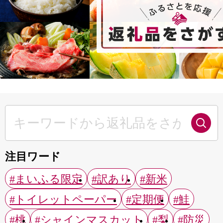
注目ワード
#まいふる限定
#訳あり
#新米
#トイレットペーパー
#定期便
#鮭
#桃
#シャインマスカット
#梨
#防災