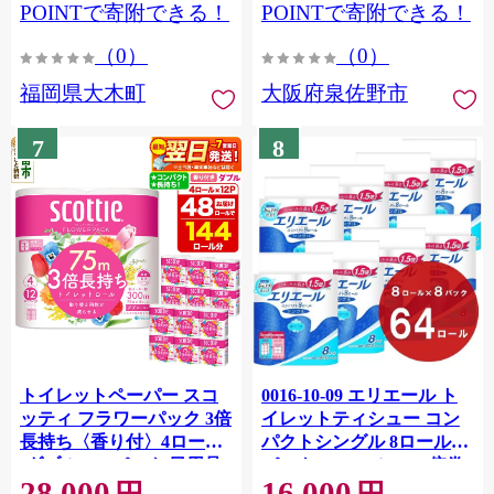
CY009_01
POINTで寄附できる！
POINTで寄附できる！
（0）
（0）
福岡県大木町
大阪府泉佐野市
7
8
トイレットペーパー スコ
0016-10-09 エリエール ト
ッティ フラワーパック 3倍
イレットティシュー コン
長持ち〈香り付〉4ロール
パクトシングル 8ロール×8
(ダブル)×12パック 日用品
パック 64ロール 1.5倍巻
28,000
16,000
最短翌日発送 [スコッティ
82.5m トイレットペーパー