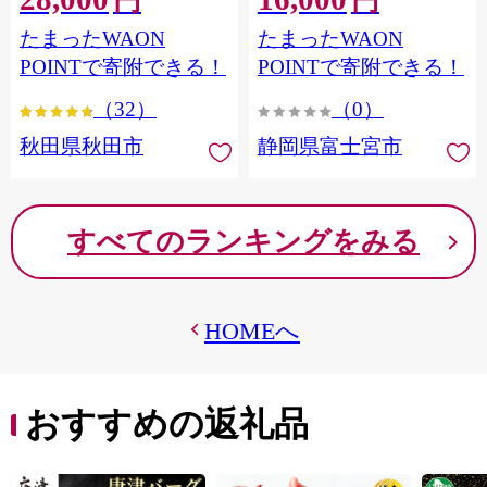
円
円
フラワーパック トイレッ
シングル パルプ100％ 香り
たまったWAON
たまったWAON
トペーパー 日本製紙クレ
つき 日用品 消耗品 備蓄
シア] 秋田県秋田市
POINTで寄附できる！
POINTで寄附できる！
（32）
（0）
秋田県秋田市
静岡県富士宮市
すべてのランキングをみる
HOMEへ
おすすめの返礼品