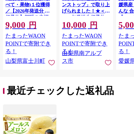
べて・果物)１位獲得
ンストップ」で取り上
媛県産
／【2026年発送分 先
げられました！★＜
んな 合
行予約】頬張る幸福
2026年発送先行予約＞
『202
9,000
10,000
5,0
感 〜緑の宝石・ シ
南アルプス市産シャイ
出荷予
円
円
ャインマスカット 〜
ンマスカット1.2kg以
ご自宅
たまったWAON
たまったWAON
たまっ
１ｋｇ以上（２〜３
上（2～3房） クール
マドン
房） フルーツ 山梨県
便発送 ALPAG007
あり 
POINTで寄附でき
POINTで寄附でき
POI
産 果物 くだもの シャ
ツ 高級
る！
る！
る！
山梨県南アルプ
イン マスカット ぶど
産地直
山梨県富士川町
ス市
愛媛
う ブドウ 葡萄 大粒 種
レンジ
なし 先行予約 富士川
県 西
町 10000円 一万円
9000円 九千円
最近チェックした返礼品