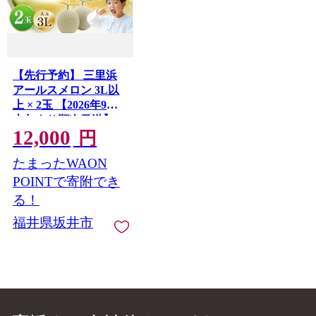
【先行予約】 三里浜
アールスメロン 3L以
上 × 2玉 【2026年9月
上旬より順次発送】
12,000
【メロン めろん フル
円
ーツ 期間限定 数量限
たまったWAON
定 旬 デザート 果物 く
だもの 果実 青肉 糖度
POINTで寄附でき
甘い ジューシー お取
る！
り寄せ グルメ 産地直
福井県坂井市
送】 [A-16522]