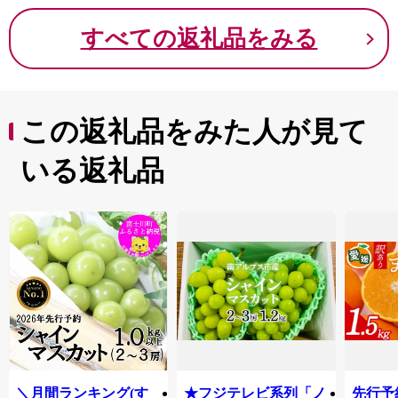
すべての返礼品をみる
この返礼品をみた人が見て
いる返礼品
＼月間ランキング(す
★フジテレビ系列「ノ
先行予