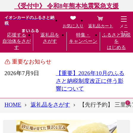
《受付中》 令和8年熊本地震緊急支援
イオンカードのふるさと納
税
お気に入り
返礼品カート
メニ
ュー
応援する
返礼品を
特集・
ふるさと納税
自治体をさが
さがす
キャンペーン
を
す
はじめる
重要なお知らせ
2026年7月9日
【重要】2026年10月のふる
さと納税制度改正に伴う影
響について
HOME
返礼品をさがす
【先行予約】 三里浜ア