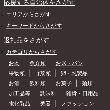
応援する自治体をさがす
エリアからさがす
キーワードからさがす
返礼品をさがす
カテゴリからさがす
お肉
魚介類
お米・パン
果物類
野菜類
卵・乳製品
お酒
飲料類
お菓子
麺類
加工品等
調味料
雑貨・日用品
電化製品
美容
ファッション