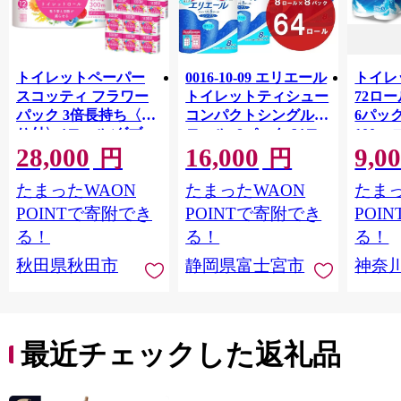
トイレットペーパー
0016-10-09 エリエール
トイレ
スコッティ フラワー
トイレットティシュー
72ロール
パック 3倍長持ち〈香
コンパクトシングル 8
6パック
り付〉4ロール(ダブ
ロール×8パック 64ロ
100m
28,000
16,000
9,0
ル)×12パック 日用品
ール 1.5倍巻 82.5m
FSC
円
円
最短翌日発送 [スコッ
トイレットペーパー
長巻タ
たまったWAON
たまったWAON
たまっ
ティ フラワーパック
シングル パルプ100％
100％
トイレットペーパー
香りつき 日用品 消耗
防災 
POINTで寄附でき
POINTで寄附でき
POI
日本製紙クレシア] 秋
品 備蓄
ペーパ
る！
る！
る！
田県秋田市
川県 
秋田県秋田市
静岡県富士宮市
神奈
トペー
活雑貨
れっと
ち 長
便利 
最近チェックした返礼品
コ ト
ー 人