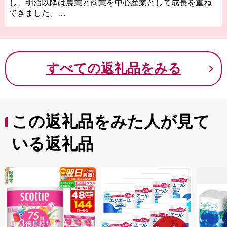
し、明治以降は農業と商業を中心産業として成長を重ね
てきました。
秋田県随一と言われた繁栄の歴史を伝える増田の町並み
には、明治・大正期に建築された伝統的な町家や内蔵が
数多く残り、国の重要伝統的建造物群保存地区に選定さ
れています。
すべての返礼品をみる
米麹を使用した「発酵文化」も根付き、いぶりがっこな
どの漬物や味噌を各家庭で仕込んで食してきました。
また、日本で最初の「マンガ原画」をテーマにした横手
市増田まんが美術館では、日本が誇る文化の一つとなっ
たマンガの魅力を世界に発信しています。
この返礼品をみた人が見て
歴史を感じる町並みと近代文化の素晴らしさ、「かまく
ら」をはじめとした伝統行事、全国的にも有名な「横手
いる返礼品
やきそば」など、さまざまな魅力と出会えるまちです。