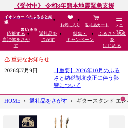
《受付中》 令和8年熊本地震緊急支援
イオンカードのふるさと納
税
お気に入り
返礼品カート
メニ
ュー
応援する
返礼品を
特集・
ふるさと納税
自治体をさが
さがす
キャンペーン
を
す
はじめる
重要なお知らせ
2026年7月9日
【重要】2026年10月のふる
さと納税制度改正に伴う影
響について
HOME
返礼品をさがす
ギタースタンド エレキ