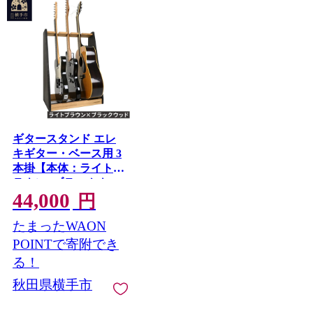
ギタースタンド エレ
キギター・ベース用 3
本掛【本体：ライトブ
ラウン×ブラックウッ
44,000
ド】 [WOOD WORKS
円
ウッドワークス 日本
たまったWAON
製 木製 エレキ ギター
ハンガー ラック ケー
POINTで寄附でき
ス 収納 インテリア ベ
る！
ース] 秋田県横手市
秋田県横手市