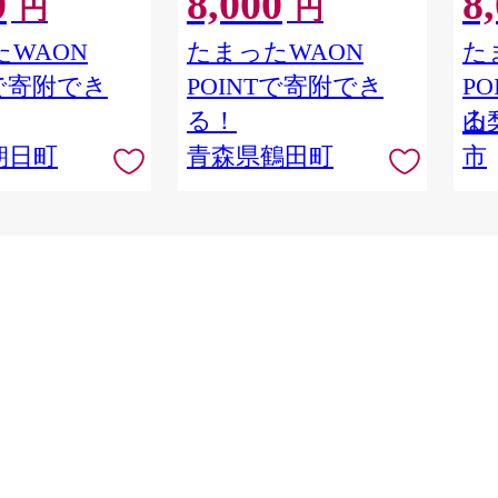
0
8,000
8
円
円
変 チェック 贈り物 年末 挨拶
WAON
たまったWAON
た
Tで寄附でき
POINTで寄附でき
P
る！
る
山
朝日町
青森県鶴田町
市