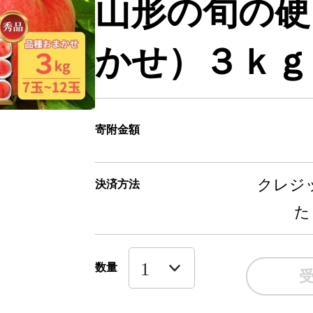
山形の旬の硬
かせ）３ｋｇ 0
寄附金額
クレジッ
決済方法
た
数量