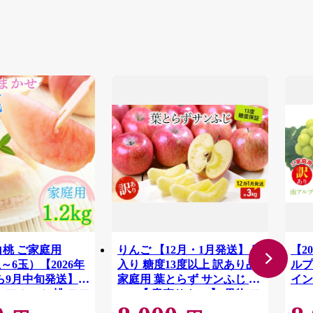
白桃 ご家庭用
りんご 【12月・1月発送】 蜜
【2
3玉～6玉）【2026年
入り 糖度13度以上 訳あり品
ルプ
ら9月中旬発送】
家庭用 葉とらず サンふじ 約
イン
 フルーツ 桃 モモ
3kg 【 青森りんご 】 果物 フ
1.
ALP
料無料
ルーツ 産地直送 糖度測定 褐