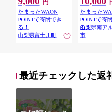
9,000
10,000
円
（２〜３房） フルーツ 山梨
房） クール便発
ALPAG007
県産 果物 くだもの シャイン
たまったWAON
たまったWA
マスカット ぶどう ブドウ 葡
POINTで寄附でき
POINTで寄
萄 大粒 種なし 先行予約 富士
川町 10000円 一万円 9000円
る！
る！
山梨県南ア
九千円
山梨県富士川町
市
最近チェックした返