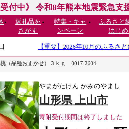
受付中》 令和8年熊本地震緊急支
体
返礼品を
特集・
キャ
ふるさと
さがす
ンペーン
はじめ
9日
【重要】2026年10月のふる
（品種おまかせ）３ｋｇ 0017-2604
やまがたけん かみのやまし
山形県 上山市
寄附受付期間は終了しました