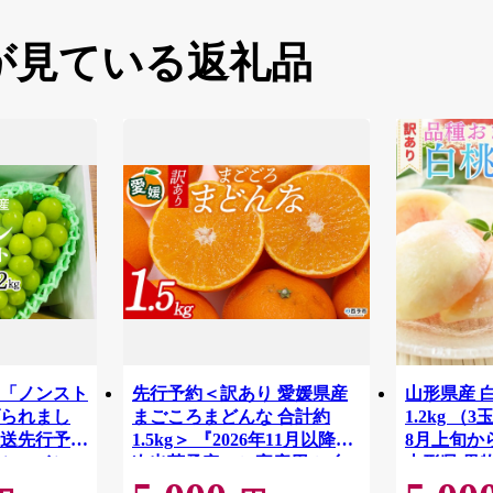
が見ている返礼品
「ノンスト
先行予約＜訳あり 愛媛県産
山形県産 
られまし
まごころまどんな 合計約
1.2kg （
発送先行予約
1.5kg＞ 『2026年11月以降順
8月上旬か
シャインマ
次出荷予定』ご家庭用 ご自
山形県 果物
上（2～3
宅用 紅まどんな マドンナ お
もも 夏 送