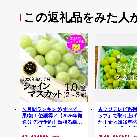
この返礼品をみた人
＼月間ランキング(すべて・
★フジテレビ系列
果物)１位獲得／【2026年発
ップ」で取り上げ
送分 先行予約】頬張る幸福
た！★＜2026年
感 〜緑の宝石・ シャイン
＞南アルプス市産
マスカット 〜 １ｋｇ以上
スカット1.2kg以