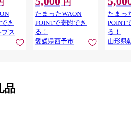
5,000
5,00
円
円
送
試し わけあり 果物 柑橘 フル
ーツ 高級 国産 濃厚 果汁 産
ON
たまったWAON
たまった
地直送 ミヤモトオレンジガ
附でき
POINTで寄附でき
POIN
ーデン 愛媛県 西予市【常
温】
る！
る！
ルプス
愛媛県西予市
山形県
礼品