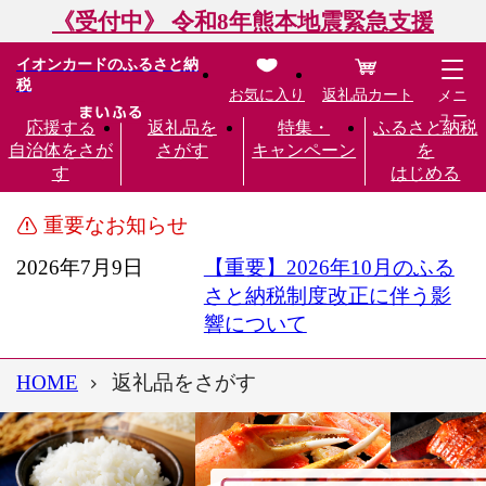
《受付中》 令和8年熊本地震緊急支援
イオンカードのふるさと納
税
お気に入り
返礼品カート
メニ
ュー
応援する
返礼品を
特集・
ふるさと納税
自治体をさが
さがす
キャンペーン
を
す
はじめる
重要なお知らせ
2026年7月9日
【重要】2026年10月のふる
さと納税制度改正に伴う影
響について
HOME
返礼品をさがす