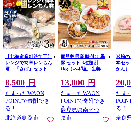
【北海道産釧路加工】
鹿児島県産 味付け 黒
米粉の
レンジで簡単レンちん
豚 セット 3種類 計
本セッ
君 「さば」セット
1kg（ネギ塩、生姜焼
かん）
鯖 サバ さば 簡単調理
き、ビビンバ） 焼肉
8,500
13,000
20,
レンジ おかず 調理済
総菜 おかず 簡単調理
円
円
時短 調理 F4F-9193
お弁当 味付き ネギ塩
たまったWAON
たまったWAON
たまっ
生姜焼き ビビンバ 小
分け 冷凍 国産 ロース
POINTで寄附でき
POINTで寄附でき
POI
コワダヤ 南さつま市
る！
る！
る！
鹿児島県南さつ
北海道釧路市
ま市
奈良