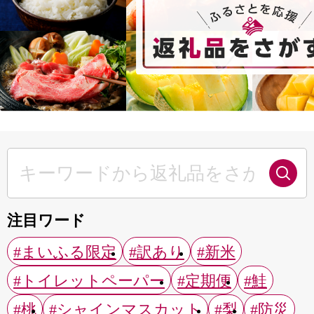
注目ワード
#まいふる限定
#訳あり
#新米
#トイレットペーパー
#定期便
#鮭
#桃
#シャインマスカット
#梨
#防災