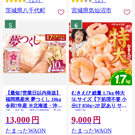
（25）
（2）
茨城県八千代町
宮城県気仙沼市
5
6
【最短7営業日以内発送】
むきえび 総量 1.7kg 特大
福岡県産米 夢つくし 10kg
5Lサイズ【下処理不要 小
令和7年産 ※北海道・沖
分け 850g×2P 訳あり サイ
縄・離島は配送不可 |【精
ズ不揃い バナメイエビ バ
13,000
9,000
米 単一米 単一原料米 7年
ラ凍結】 G4142
円
円
産 国産 お米 ブランド米
たまったWAON
たまったWAON
5kg × 2 ゆめつくし】