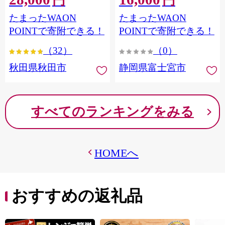
円
円
フラワーパック トイレッ
シングル パルプ100％ 香り
たまったWAON
たまったWAON
トペーパー 日本製紙クレ
つき 日用品 消耗品 備蓄
シア] 秋田県秋田市
POINTで寄附できる！
POINTで寄附できる！
（32）
（0）
秋田県秋田市
静岡県富士宮市
すべてのランキングをみる
HOMEへ
おすすめの返礼品