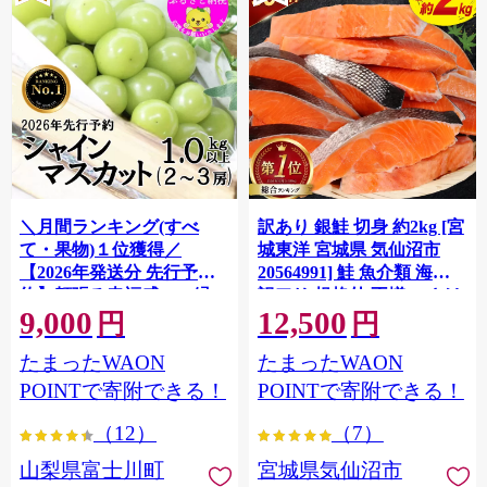
＼月間ランキング(すべ
訳あり 銀鮭 切身 約2kg [宮
て・果物)１位獲得／
城東洋 宮城県 気仙沼市
【2026年発送分 先行予
20564991] 鮭 魚介類 海鮮
約】頬張る幸福感 〜緑の
訳アリ 規格外 不揃い さけ
9,000
12,500
宝石・ シャインマスカッ
サケ 鮭切身 シャケ 切り身
円
円
ト 〜 １ｋｇ以上（２〜３
冷凍 家庭用 おかず 弁当 支
たまったWAON
たまったWAON
房） フルーツ 山梨県産 果
援 サーモン 銀鮭切り身 魚
物 くだもの シャイン マス
わけあり
POINTで寄附できる！
POINTで寄附できる！
カット ぶどう ブドウ 葡萄
（12）
（7）
大粒 種なし 先行予約 富士
川町 10000円 一万円 9000
山梨県富士川町
宮城県気仙沼市
円 九千円