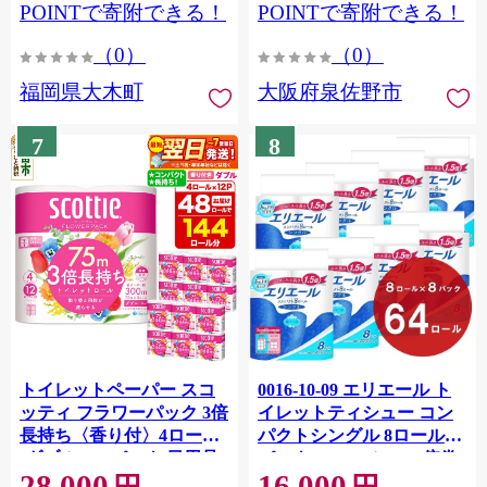
CY009_01
POINTで寄附できる！
POINTで寄附できる！
（0）
（0）
福岡県大木町
大阪府泉佐野市
7
8
トイレットペーパー スコ
0016-10-09 エリエール ト
ッティ フラワーパック 3倍
イレットティシュー コン
長持ち〈香り付〉4ロール
パクトシングル 8ロール×8
(ダブル)×12パック 日用品
パック 64ロール 1.5倍巻
28,000
16,000
最短翌日発送 [スコッティ
82.5m トイレットペーパー