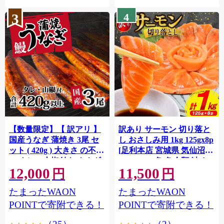
3
4
【数量限定】【 訳アリ 】
訳あり サーモン 切り落と
国産うなぎ 蒲焼き 3尾 セ
し おさしみ用 1kg 125gx8p
ット ( 420g ) 大きさ の不揃
[足利本店 宮城県 気仙沼市
い タレ・山椒付き ウナギ
20564313] 魚 魚介類 鮭 お
12,000
11,500
鰻 ふぞろい 不揃い うな重
刺し身 刺し身 刺身 生 生食
円
円
ひつまぶし 人気 茨城 八千
個包装 チリ銀鮭 銀鮭 海鮮
たまったWAON
たまったWAON
代町 ふるさと納税 冷凍
海鮮丼 魚介
[SF951ya]
POINTで寄附できる！
POINTで寄附できる！