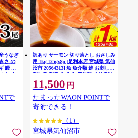
国産うなぎ
訳あり サーモン 切り落とし おさしみ
大きさ の
用 1kg 125gx8p [足利本店 宮城県 気仙
 鰻 ふ
沼市 20564313] 魚 魚介類 鮭 お刺し身
ぶし 人
刺し身 刺身 生 生食 個包装 チリ銀鮭
11,500
税 冷凍
銀鮭 海鮮 海鮮丼 魚介
円
NTで
たまったWAON POINTで
寄附できる！
（1）
宮城県気仙沼市