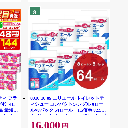
8
ティ フラ
0016-10-09 エリエール トイレットテ
付〉4ロ
ィシュー コンパクトシングル 8ロー
品 最短翌
ル×8パック 64ロール 1.5倍巻 82.5m
ーパック
トイレットペーパー シングル パルプ
16,000
紙クレシ
100％ 香りつき 日用品 消耗品 備蓄
円