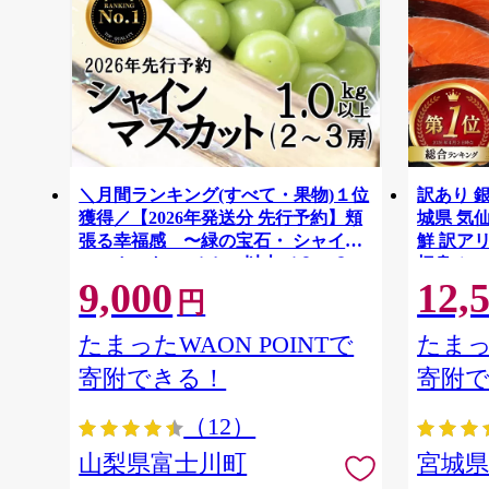
＼月間ランキング(すべて・果物)１位
訳あり 銀
獲得／【2026年発送分 先行予約】頬
城県 気仙沼
張る幸福感 〜緑の宝石・ シャイン
鮮 訳アリ
マスカット 〜 １ｋｇ以上（２〜３
切身 シャ
9,000
12,
房） フルーツ 山梨県産 果物 くだも
ず 弁当 
円
の シャイン マスカット ぶどう ブド
わけあり
ウ 葡萄 大粒 種なし 先行予約 富士川
たまったWAON POINTで
たまっ
町 10000円 一万円 9000円 九千円
寄附できる！
寄附
（12）
山梨県富士川町
宮城