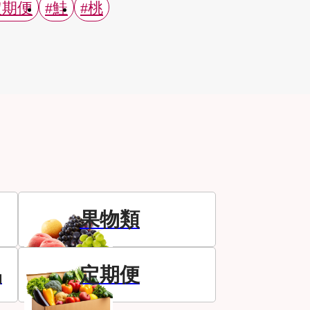
定期便
#鮭
#桃
果物類
品
定期便