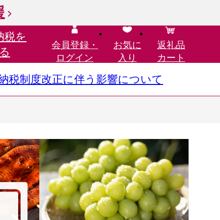
援
納税を
会員登録・
お気に
返礼品
る
ログイン
入り
カート
さと納税制度改正に伴う影響について