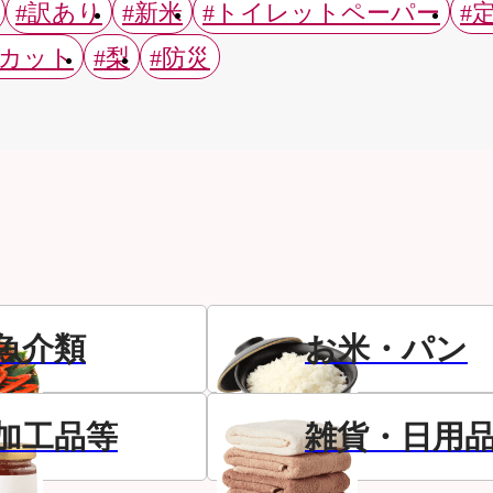
#訳あり
#新米
#トイレットペーパー
#
スカット
#梨
#防災
魚介類
お米・パン
加工品等
雑貨・日用