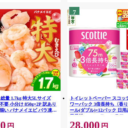
7
総量 1.7kg 特大5Lサイズ
トイレットペーパー スコッ
要 小分け 850g×2P 訳あり
ワーパック 3倍長持ち〈香り
揃い バナメイエビ バラ凍
ール(ダブル)×12パック 日用
42
日発送 [スコッティ フラワ
00
28,000
トイレットペーパー 日本製
円
円