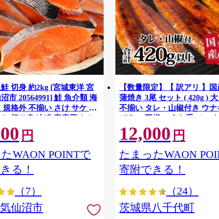
鮭 切身 約2kg [宮城東洋 宮
【数量限定】【 訳アリ 】
市 20564991] 鮭 魚介類 海
蒲焼き 3尾 セット ( 420g ) 
 規格外 不揃い さけ サケ 鮭
不揃い タレ・山椒付き ウナギ
ケ 切り身 冷凍 家庭用 おか
ぞろい 不揃い うな重 ひつま
500
12,000
支援 サーモン 銀鮭切り身 魚
気 茨城 八千代町 ふるさと納
円
円
[SF951ya]
たWAON POINTで
たまったWAON POI
できる！
寄附できる！
（7）
（24）
県気仙沼市
茨城県八千代町