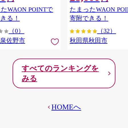
ア] 秋田県秋田市
たWAON POINTで
たまったWAON POI
できる！
寄附できる！
（0）
（32）
府泉佐野市
秋田県秋田市
すべてのランキングを
みる
HOMEへ