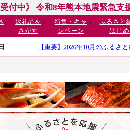
受付中》 令和8年熊本地震緊急支
体
返礼品を
特集・
キャ
ふるさと
さがす
ンペーン
はじめ
9日
【重要】2026年10月のふる