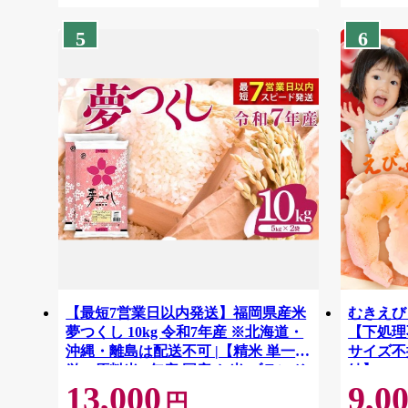
5
6
【最短7営業日以内発送】福岡県産米
むきえび 
夢つくし 10kg 令和7年産 ※北海道・
【下処理不
沖縄・離島は配送不可 |【精米 単一米
サイズ不
単一原料米 7年産 国産 お米 ブランド
結】 G41
13,000
9,0
米 5kg × 2 ゆめつくし】CY009_01
円