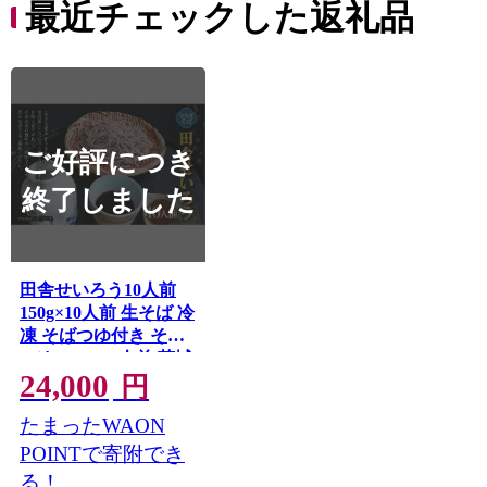
最近チェックした返礼品
ご好評につき
終了しました
田舎せいろう10人前
150g×10人前 生そば 冷
凍 そばつゆ付き そば
つゆ 54cc×10人前 茨城
24,000
県 守谷市産 蕎麦 セッ
円
ト
たまったWAON
POINTで寄附でき
る！