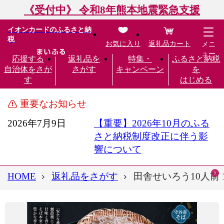
《受付中》 令和8年熊本地震緊急支援
イオンカードのふるさと納
税
お気に入り
返礼品カート
メニ
ュー
応援する
返礼品を
特集・
ふるさと納税
自治体をさが
さがす
キャンペーン
を
す
はじめる
重要なお知らせ
2026年7月9日
【重要】2026年10月のふる
さと納税制度改正に伴う影
響について
HOME
返礼品をさがす
田舎せいろう10人前 1