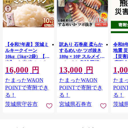
【令和7年産】茨城ミ
訳あり 石巻産 柔らか
令和8
ルキークイーン
するめいか ツボ抜き
地震 
10kg（5kg×2袋）【精
180g × 10P スルメイカ
【災害
米】 | お米 米 ミルキ
いか イカ 烏賊 不揃い
(寄附金
16,000
13,000
1,0
ークィーン 茨城県産
小分け 下処理済み 時
【返礼
円
円
白米 もちもち お弁当
短調理 こだわり 冷凍
地のた
たまったWAON
たまったWAON
たまっ
おにぎり
海鮮 魚介 おかず おつ
共同募
まみ 煮物 焼きイカ
支援金
POINTで寄附でき
POINTで寄附でき
POI
BBQ バーベキュー 宮
ます｜
る！
る！
る！
城県 石巻市
支援 
茨城県守谷市
宮城県石巻市
茨城