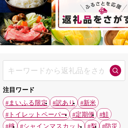
注目ワード
#まいふる限定
#訳あり
#新米
#トイレットペーパー
#定期便
#鮭
#桃
#シャインマスカット
#梨
#防災