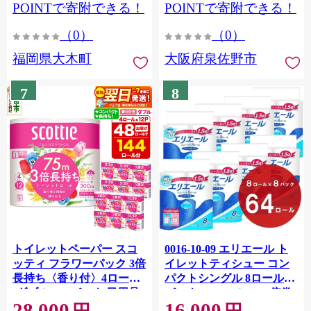
CY009_01
POINTで寄附できる！
POINTで寄附できる！
（0）
（0）
福岡県大木町
大阪府泉佐野市
7
8
トイレットペーパー スコ
0016-10-09 エリエール ト
ッティ フラワーパック 3倍
イレットティシュー コン
長持ち〈香り付〉4ロール
パクトシングル 8ロール×8
(ダブル)×12パック 日用品
パック 64ロール 1.5倍巻
28,000
16,000
最短翌日発送 [スコッティ
82.5m トイレットペーパー