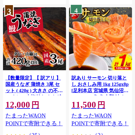
3
4
【数量限定】【 訳アリ 】
訳あり サーモン 切り落と
国産うなぎ 蒲焼き 3尾 セ
し おさしみ用 1kg 125gx8p
ット ( 420g ) 大きさ の不揃
[足利本店 宮城県 気仙沼市
い タレ・山椒付き ウナギ
20564313] 魚 魚介類 鮭 お
12,000
11,500
鰻 ふぞろい 不揃い うな重
刺し身 刺し身 刺身 生 生食
円
円
ひつまぶし 人気 茨城 八千
個包装 チリ銀鮭 銀鮭 海鮮
たまったWAON
たまったWAON
代町 ふるさと納税 冷凍
海鮮丼 魚介
[SF951ya]
POINTで寄附できる！
POINTで寄附できる！