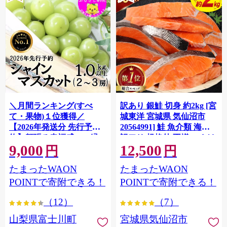
＼月間ランキング(すべ
訳あり 銀鮭 切身 約2kg [宮
て・果物)１位獲得／
城東洋 宮城県 気仙沼市
【2026年発送分 先行予
20564991] 鮭 魚介類 海鮮
約】頬張る幸福感 〜緑の
訳アリ 規格外 不揃い さけ
9,000
12,500
宝石・ シャインマスカッ
サケ 鮭切身 シャケ 切り身
円
円
ト 〜 １ｋｇ以上（２〜３
冷凍 家庭用 おかず 弁当 支
たまったWAON
たまったWAON
房） フルーツ 山梨県産 果
援 サーモン 銀鮭切り身 魚
物 くだもの シャイン マス
わけあり
POINTで寄附できる！
POINTで寄附できる！
カット ぶどう ブドウ 葡萄
（12）
（7）
大粒 種なし 先行予約 富士
川町 10000円 一万円 9000
山梨県富士川町
宮城県気仙沼市
円 九千円