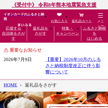
《受付中》 令和8年熊本地震緊急支援
イオンカードのふるさと納
税
お気に入り
返礼品カート
メニ
ュー
応援する
返礼品を
特集・
ふるさと納税
自治体をさが
さがす
キャンペーン
を
す
はじめる
重要なお知らせ
2026年7月9日
【重要】2026年10月のふる
さと納税制度改正に伴う影
響について
HOME
返礼品をさがす