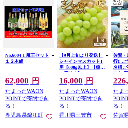
No.6004-1 魔王セット
【9月上旬より発送】
佐賀・
１２本組
シャインマスカット1
行!! 
房【600g以上】【糖度
名様ご
17度以上】
フト 
62,000
16,000
226
円
円
たまったWAON
たまったWAON
たまっ
POINTで寄附でき
POINTで寄附でき
POI
る！
る！
る！
鹿児島県錦江町
香川県三豊市
佐賀