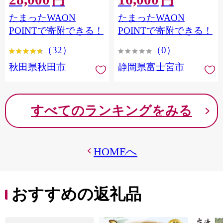
円
円
フラワーパック トイレッ
シングル パルプ100％ 香り
たまったWAON
たまったWAON
トペーパー 日本製紙クレ
つき 日用品 消耗品 備蓄
シア] 秋田県秋田市
POINTで寄附できる！
POINTで寄附できる！
（32）
（0）
秋田県秋田市
静岡県富士宮市
すべてのランキングをみる
HOMEへ
おすすめの返礼品