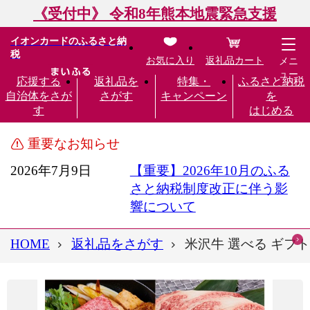
《受付中》 令和8年熊本地震緊急支援
イオンカードのふるさと納
税
お気に入り
返礼品カート
メニ
ュー
応援する
返礼品を
特集・
ふるさと納税
自治体をさが
さがす
キャンペーン
を
す
はじめる
重要なお知らせ
2026年7月9日
【重要】2026年10月のふる
さと納税制度改正に伴う影
響について
HOME
返礼品をさがす
米沢牛 選べる ギフ