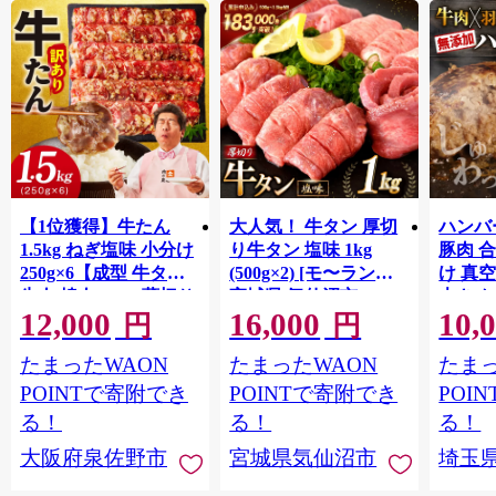
【1位獲得】牛たん
大人気！ 牛タン 厚切
ハンバー
1.5kg ねぎ塩味 小分け
り牛タン 塩味 1kg
豚肉 
250g×6【成型 牛タン
(500g×2) [モ〜ランド
け 真
牛肉 焼肉 BBQ 薄切り
宮城県 気仙沼市
大きめ
12,000
16,000
10,
ぎゅうたん スライス
20564660] 肉 牛肉 精肉
保存料
円
円
訳あり サイズ不揃
牛たん 牛タン塩 牛た
淡路島
たまったWAON
たまったWAON
たまっ
い】 G4721
ん塩 冷凍 焼肉 BBQ ア
ポーク 
ウトドア バーベキュ
き肉 
POINTで寄附でき
POINTで寄附でき
POI
ー 厚切り タン
ず 惣
る！
る！
る！
まみ 
大阪府泉佐野市
宮城県気仙沼市
埼玉
んのお
お中元