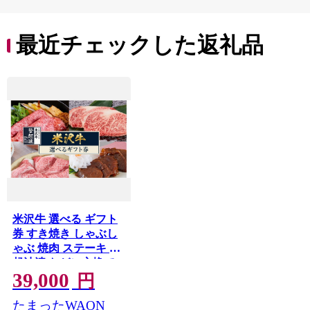
贈答
最近チェックした返礼品
米沢牛 選べる ギフト
券 すき焼き しゃぶし
ゃぶ 焼肉 ステーキ 登
起波漬 などに交換で
39,000
きる カタログギフト
円
たまったWAON