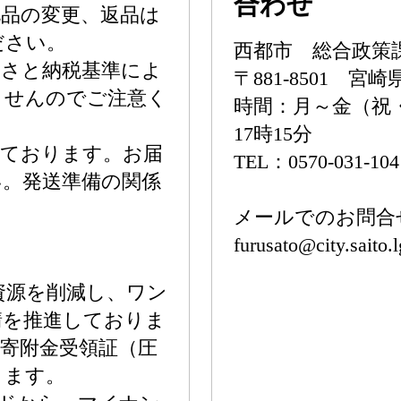
合わせ
品の変更、返品は
ださい。
西都市 総合政策
るさと納税基準によ
〒881-8501 
ませんのでご注意く
時間：月～金（祝
17時15分
っております。お届
TEL：0570-031-10
い。発送準備の関係
。
メールでのお問合
furusato@city.saito.l
資源を削減し、ワン
請を推進しておりま
り寄附金受領証（圧
ります。