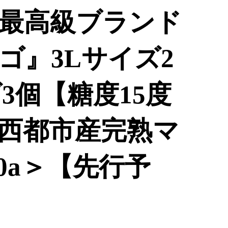
送 最高級ブランド
ゴ』3Lサイズ2
ズ3個【糖度15度
西都市産完熟マ
10a＞【先行予