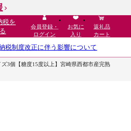
援
納税を
会員登録・
お気に
返礼品
る
ログイン
入り
カート
さと納税制度改正に伴う影響について
サイズ3個【糖度15度以上】宮崎県西都市産完熟