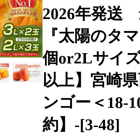
2026年発
『太陽のタマ
個or2Lサイ
以上】宮崎県
ンゴー＜18-
約】-[3-48]