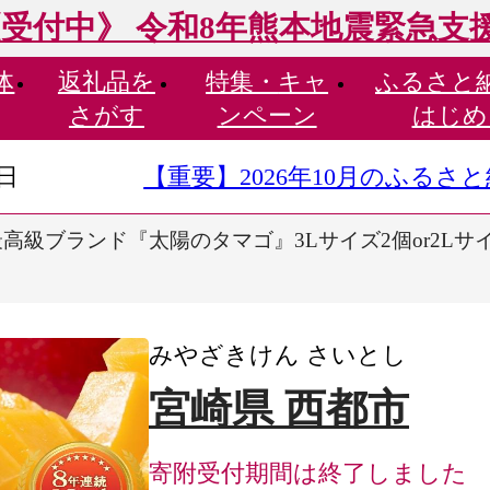
受付中》 令和8年熊本地震緊急支
体
返礼品を
特集・
キャ
ふるさと
さがす
ンペーン
はじめ
9日
【重要】2026年10月のふる
 最高級ブランド『太陽のタマゴ』3Lサイズ2個or2L
みやざきけん さいとし
宮崎県 西都市
寄附受付期間は終了しました