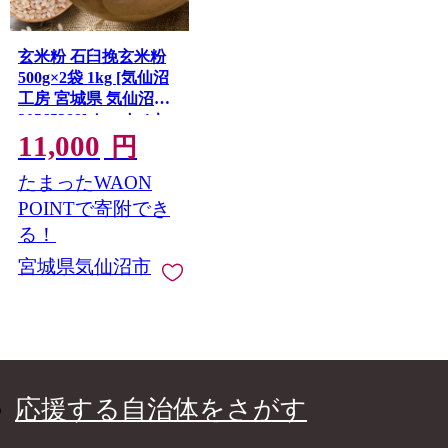
玄米粉 石臼挽玄米粉
500g×2袋 1kg [気仙沼
工房 宮城県 気仙沼市
20565389] セット 1キ
11,000
ロ 米粉 石臼 玄米粉 玄
円
米 お菓子づくり
たまったWAON
POINTで寄附でき
る！
宮城県気仙沼市
応援する自治体をさがす