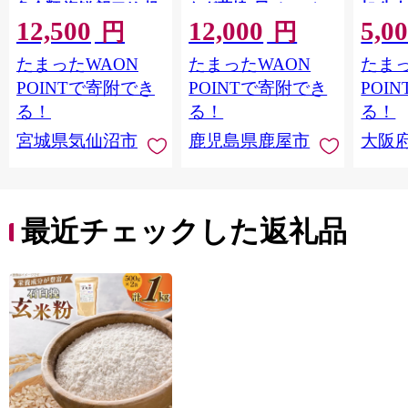
魚介類 海鮮 訳アリ 規
なぎ蒲焼4尾（400g）
加 牛
12,500
12,000
5,0
格外 不揃い さけ サケ
ット 6
円
円
鮭切身 シャケ 切り身
メ 温
たまったWAON
たまったWAON
たまっ
冷凍 家庭用 おかず 弁
菜 簡
当 支援 サーモン 銀鮭
すめ 
POINTで寄附でき
POINTで寄附でき
POI
切り身 魚 わけあり
取り寄
る！
る！
る！
料 ふ
宮城県気仙沼市
鹿児島県鹿屋市
大阪
堺市】
最近チェックした返礼品