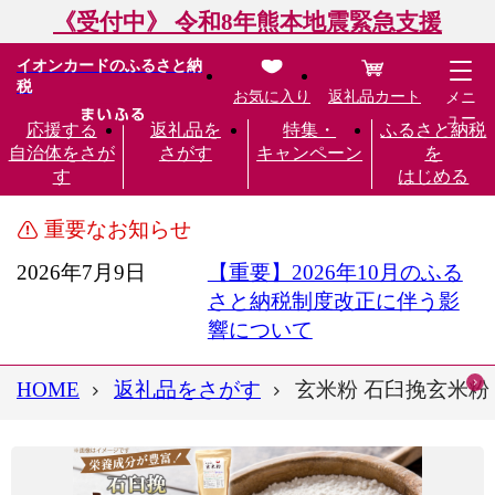
《受付中》 令和8年熊本地震緊急支援
イオンカードのふるさと納
税
お気に入り
返礼品カート
メニ
ュー
応援する
返礼品を
特集・
ふるさと納税
自治体をさが
さがす
キャンペーン
を
す
はじめる
重要なお知らせ
2026年7月9日
【重要】2026年10月のふる
さと納税制度改正に伴う影
響について
HOME
返礼品をさがす
玄米粉 石臼挽玄米粉 5