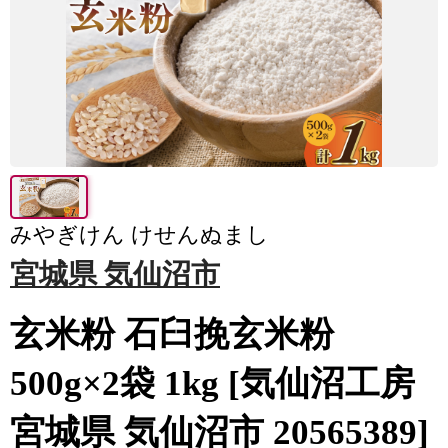
みやぎけん けせんぬまし
宮城県 気仙沼市
玄米粉 石臼挽玄米粉
500g×2袋 1kg [気仙沼工房
宮城県 気仙沼市 20565389]