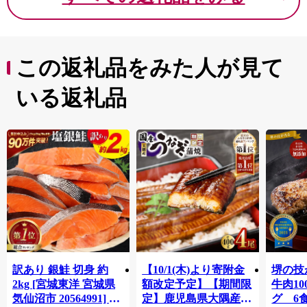
この返礼品をみた人が見て
いる返礼品
訳あり 銀鮭 切身 約
【10/1(木)より寄附金
堺の技
2kg [宮城東洋 宮城県
額改定予定】【期間限
牛肉1
気仙沼市 20564991] 鮭
定】鹿児島県大隅産う
グ 6