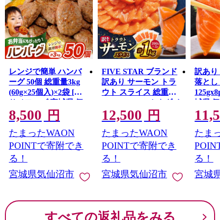
レンジで簡単 ハンバ
FIVE STAR ブランド
訳あり
ーグ 50個 総重量3kg
訳あり サーモン トラ
落とし 
(60g×25個入)×2袋 [オ
ウト スライス 総重量
125gx
サベフーズ 宮城県 気
1kg 200g×5p [カネダイ
城県 
8,500
12,500
11,
仙沼市 20563951] 大容
宮城県 気仙沼市
20564
円
円
量 時短 簡単調理 便利
20565178] 魚 魚介類 刺
お刺し
たまったWAON
たまったWAON
たまっ
肉 お肉 弁当 惣菜 おか
身 小分け 冷凍 鮭 さけ
生 生
ず
海鮮 切り落とし 生食
鮭 銀鮭
POINTで寄附でき
POINTで寄附でき
POI
用 真空パック さけ サ
介
る！
る！
る！
ケ 食品 生食 サーモン
宮城県気仙沼市
宮城県気仙沼市
宮城
トラウト 手巻き寿司
丼 海鮮丼 カルパッチ
ョ 個包装 お刺身
すべての返礼品をみる