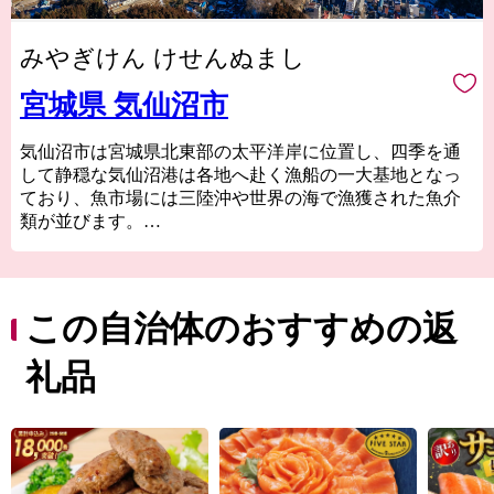
みやぎけん けせんぬまし
宮城県 気仙沼市
気仙沼市は宮城県北東部の太平洋岸に位置し、四季を通
して静穏な気仙沼港は各地へ赴く漁船の一大基地となっ
ており、魚市場には三陸沖や世界の海で漁獲された魚介
類が並びます。
気仙沼の代名詞ともいえるフカヒレや水揚げ日本一を誇
る生鮮カツオなどの海産物のほか、地元特産の農産物や
Ｂ級グルメとして
人気の気仙沼ホルモンなどがあり、美食の街としての一
この自治体のおすすめの返
面も持っています。
東日本大震災では大きな被害を受けましたが、温かい御
礼品
支援により一歩ずつ復興の道を歩んでいます。「世界と
繋がる港町」を目指して進む気仙沼市を応援してくださ
い。