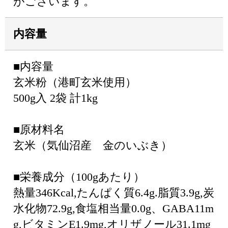
がございます。
内容量
■内容量
玄米粉（港町玄米使用）
500g入 2袋 計1kg
■原材料名
玄米（気仙沼産 金のいぶき）
■栄養成分（100gあたり）
熱量346Kcal,たんぱく質6.4g.脂質3.9g,炭
水化物72.9g,食塩相当量0.0g、GABA11m
g,ビタミンE1.9mg,オリザノール31.1mg