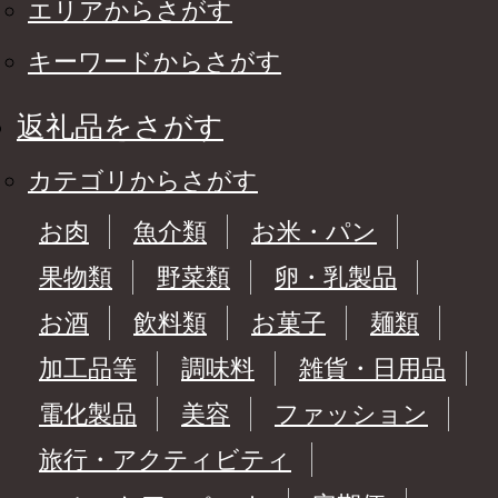
エリアからさがす
キーワードからさがす
返礼品をさがす
カテゴリからさがす
お肉
魚介類
お米・パン
果物類
野菜類
卵・乳製品
お酒
飲料類
お菓子
麺類
加工品等
調味料
雑貨・日用品
電化製品
美容
ファッション
旅行・アクティビティ