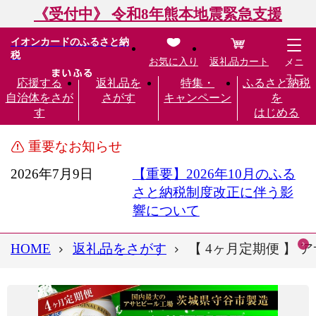
《受付中》 令和8年熊本地震緊急支援
イオンカードのふるさと納
税
お気に入り
返礼品カート
メニ
ュー
応援する
返礼品を
特集・
ふるさと納税
自治体をさが
さがす
キャンペーン
を
す
はじめる
重要なお知らせ
2026年7月9日
【重要】2026年10月のふる
さと納税制度改正に伴う影
響について
HOME
返礼品をさがす
【 4ヶ月定期便 】 ア