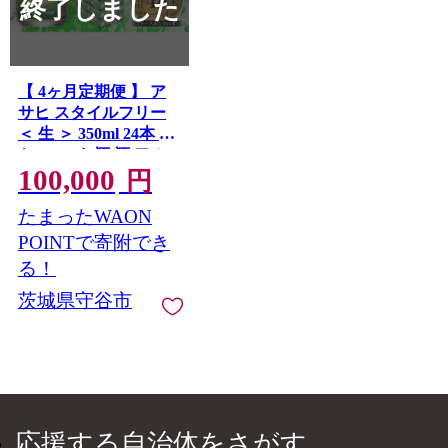
終了しました
【 4ヶ月定期便 】 ア
サヒ スタイルフリー
＜ 生 ＞ 350ml 24本 2
ケース | お酒 酒 アル
100,000
コール ビール 発泡酒
円
缶ビール 缶 晩酌 贅沢
たまったWAON
旨味 香り コク 缶飲料
定期 定期配送 糖質0
POINTで寄附でき
る！
茨城県守谷市
応援する自治体をさがす