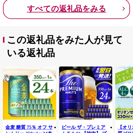
的に進めてまいります。
すべての返礼品をみる
この返礼品をみた人が見て
いる返礼品
金麦 糖質 75％ オフ サ
ビール ザ・プレミア
【オリ