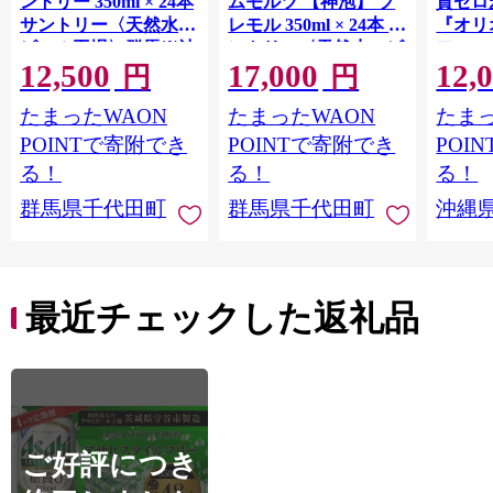
ントリー 350ml × 24本
ムモルツ 【神泡】 プ
質ゼロ
サントリー〈天然水の
レモル 350ml × 24本 サ
『オリ
ビール工場〉群馬※沖
ントリー〈天然水のビ
フ』(35
12,500
17,000
12,
縄・離島地域へのお届
ール工場〉群馬※沖
泡酒 
円
円
け不可
縄・離島地域へのお届
1ケー
たまったWAON
たまったWAON
たまっ
け不可
ロ ゼ
麦芽3
POINTで寄附でき
POINTで寄附でき
POI
化した
る！
る！
る！
すめ 
群馬県千代田町
群馬県千代田町
沖縄
重瀬【
最近チェックした返礼品
ご好評につき