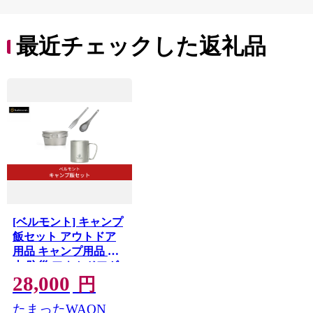
最近チェックした返礼品
[ベルモント] キャンプ
飯セット アウトドア
用品 キャンプ用品 登
山 防災 アウトドアギ
28,000
ア 燕三条製
円
【028S039】
たまったWAON