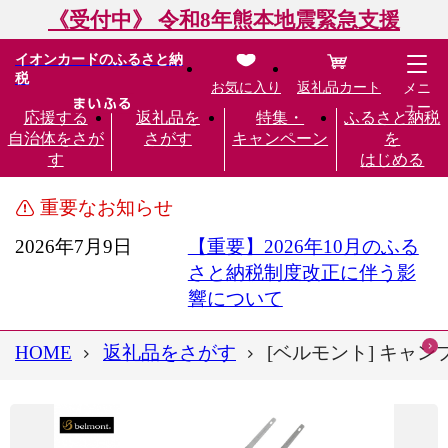
《受付中》 令和8年熊本地震緊急支援
イオンカードのふるさと納
税
お気に入り
返礼品カート
メニ
ュー
応援する
返礼品を
特集・
ふるさと納税
自治体をさが
さがす
キャンペーン
を
す
はじめる
重要なお知らせ
2026年7月9日
【重要】2026年10月のふる
さと納税制度改正に伴う影
響について
HOME
返礼品をさがす
[ベルモント] キャン