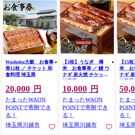
Washoku大穀 お食事
【3枚】うなぎ 傳
【15
券12枚 ／ チケット 和
米 お食事券 ／ 鰻 ウ
米 お
食料理 埼玉県
ナギ 炭火焼 チケット
ナギ 
埼玉県
埼玉県
20,000
10,000
50,
円
円
たまったWAON
たまったWAON
たまっ
POINTで寄附でき
POINTで寄附でき
POI
る！
る！
る！
埼玉県川越市
埼玉県川越市
埼玉