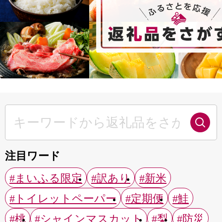
注目ワード
#まいふる限定
#訳あり
#新米
#トイレットペーパー
#定期便
#鮭
#桃
#シャインマスカット
#梨
#防災