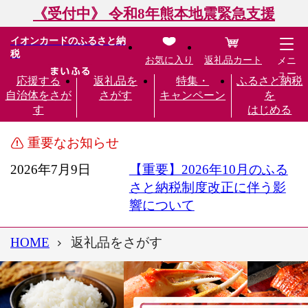
《受付中》 令和8年熊本地震緊急支援
イオンカードのふるさと納
税
お気に入り
返礼品カート
メニ
ュー
応援する
返礼品を
特集・
ふるさと納税
自治体をさが
さがす
キャンペーン
を
す
はじめる
重要なお知らせ
2026年7月9日
【重要】2026年10月のふる
さと納税制度改正に伴う影
響について
HOME
返礼品をさがす