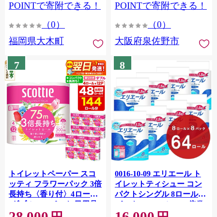
CY009_01
POINTで寄附できる！
POINTで寄附できる！
（0）
（0）
福岡県大木町
大阪府泉佐野市
7
8
トイレットペーパー スコ
0016-10-09 エリエール ト
ッティ フラワーパック 3倍
イレットティシュー コン
長持ち〈香り付〉4ロール
パクトシングル 8ロール×8
(ダブル)×12パック 日用品
パック 64ロール 1.5倍巻
28,000
16,000
最短翌日発送 [スコッティ
82.5m トイレットペーパー