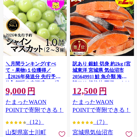
＼月間ランキング(すべ
訳あり 銀鮭 切身 約2kg [宮
て・果物)１位獲得／
城東洋 宮城県 気仙沼市
【2026年発送分 先行予
20564991] 鮭 魚介類 海鮮
約】頬張る幸福感 〜緑の
訳アリ 規格外 不揃い さけ
9,000
12,500
宝石・ シャインマスカッ
サケ 鮭切身 シャケ 切り身
円
円
ト 〜 １ｋｇ以上（２〜３
冷凍 家庭用 おかず 弁当 支
たまったWAON
たまったWAON
房） フルーツ 山梨県産 果
援 サーモン 銀鮭切り身 魚
物 くだもの シャイン マス
わけあり
POINTで寄附できる！
POINTで寄附できる！
カット ぶどう ブドウ 葡萄
（12）
（7）
大粒 種なし 先行予約 富士
川町 10000円 一万円 9000
山梨県富士川町
宮城県気仙沼市
円 九千円