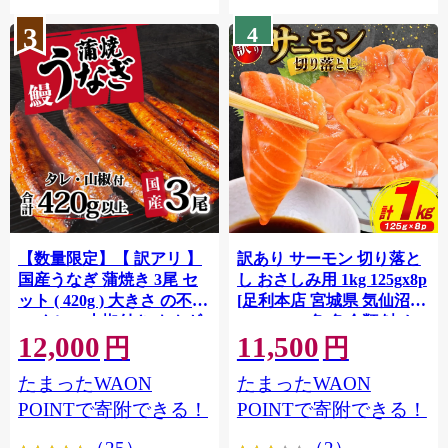
3
4
【数量限定】【 訳アリ 】
訳あり サーモン 切り落と
国産うなぎ 蒲焼き 3尾 セ
し おさしみ用 1kg 125gx8p
ット ( 420g ) 大きさ の不揃
[足利本店 宮城県 気仙沼市
い タレ・山椒付き ウナギ
20564313] 魚 魚介類 鮭 お
12,000
11,500
鰻 ふぞろい 不揃い うな重
刺し身 刺し身 刺身 生 生食
円
円
ひつまぶし 人気 茨城 八千
個包装 チリ銀鮭 銀鮭 海鮮
たまったWAON
たまったWAON
代町 ふるさと納税 冷凍
海鮮丼 魚介
[SF951ya]
POINTで寄附できる！
POINTで寄附できる！