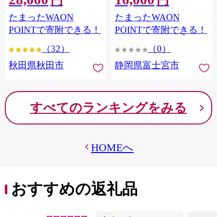
円
円
フラワーパック トイレッ
シングル パルプ100％ 香り
たまったWAON
たまったWAON
トペーパー 日本製紙クレ
つき 日用品 消耗品 備蓄
シア] 秋田県秋田市
POINTで寄附できる！
POINTで寄附できる！
（32）
（0）
秋田県秋田市
静岡県富士宮市
すべてのランキングをみる
HOMEへ
おすすめの返礼品