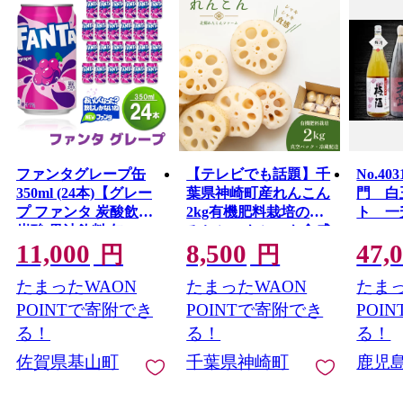
ファンタグレープ缶
【テレビでも話題】千
No.4
350ml (24本)【グレー
葉県神崎町産れんこん
門 白
プ ファンタ 炭酸飲料
2kg有機肥料栽培の甘
ト 一
炭酸 果汁飲料 缶 350
みとシャキシャキ食感
11,000
8,500
47,
イベント 子供に人
（真空パック・冷蔵配
円
円
気】K090071
送）（※4月〜8月は出
たまったWAON
たまったWAON
たまっ
荷不可）[022-a001]
【千葉県 神崎町 ふる
POINTで寄附でき
POINTで寄附でき
POI
さと納税】
る！
る！
る！
佐賀県基山町
千葉県神崎町
鹿児