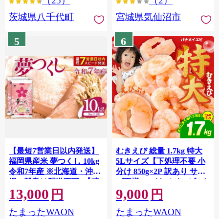
（25）
（2）
茨城県八千代町
宮城県気仙沼市
5
6
【最短7営業日以内発送】
むきえび 総量 1.7kg 特大
福岡県産米 夢つくし 10kg
5Lサイズ【下処理不要 小
令和7年産 ※北海道・沖
分け 850g×2P 訳あり サイ
縄・離島は配送不可 |【精
ズ不揃い バナメイエビ バ
13,000
9,000
米 単一米 単一原料米 7年
ラ凍結】 G4142
円
円
産 国産 お米 ブランド米
たまったWAON
たまったWAON
5kg × 2 ゆめつくし】