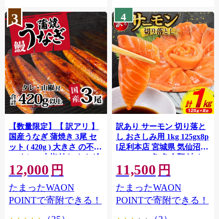
3
4
【数量限定】【 訳アリ 】
訳あり サーモン 切り落と
国産うなぎ 蒲焼き 3尾 セ
し おさしみ用 1kg 125gx8p
ット ( 420g ) 大きさ の不揃
[足利本店 宮城県 気仙沼市
い タレ・山椒付き ウナギ
20564313] 魚 魚介類 鮭 お
12,000
11,500
鰻 ふぞろい 不揃い うな重
刺し身 刺し身 刺身 生 生食
円
円
ひつまぶし 人気 茨城 八千
個包装 チリ銀鮭 銀鮭 海鮮
たまったWAON
たまったWAON
代町 ふるさと納税 冷凍
海鮮丼 魚介
[SF951ya]
POINTで寄附できる！
POINTで寄附できる！