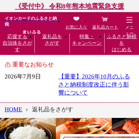
《受付中》 令和8年熊本地震緊急支援
イオンカードのふるさと納
税
お気に入り
返礼品カート
メニ
ュー
応援する
返礼品を
特集・
ふるさと納税
自治体をさが
さがす
キャンペーン
を
す
はじめる
重要なお知らせ
2026年7月9日
【重要】2026年10月のふる
さと納税制度改正に伴う影
響について
HOME
返礼品をさがす