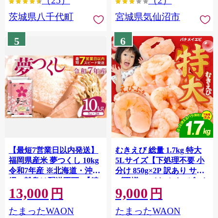
（25）
（2）
茨城県八千代町
宮城県気仙沼市
5
6
【最短7営業日以内発送】
むきえび 総量 1.7kg 特大
福岡県産米 夢つくし 10kg
5Lサイズ【下処理不要 小
令和7年産 ※北海道・沖
分け 850g×2P 訳あり サイ
縄・離島は配送不可 |【精
ズ不揃い バナメイエビ バ
13,000
9,000
米 単一米 単一原料米 7年
ラ凍結】 G4142
円
円
産 国産 お米 ブランド米
たまったWAON
たまったWAON
5kg × 2 ゆめつくし】