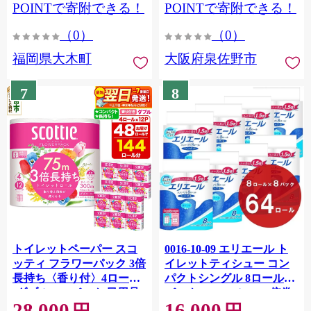
CY009_01
POINTで寄附できる！
POINTで寄附できる！
（0）
（0）
福岡県大木町
大阪府泉佐野市
7
8
トイレットペーパー スコ
0016-10-09 エリエール ト
ッティ フラワーパック 3倍
イレットティシュー コン
長持ち〈香り付〉4ロール
パクトシングル 8ロール×8
(ダブル)×12パック 日用品
パック 64ロール 1.5倍巻
28,000
16,000
最短翌日発送 [スコッティ
82.5m トイレットペーパー