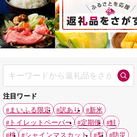
注目ワード
#まいふる限定
#訳あり
#新米
#トイレットペーパー
#定期便
#鮭
#桃
#シャインマスカット
#梨
#防災