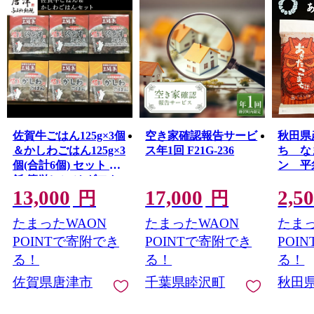
佐賀牛ごはん125g×3個
空き家確認報告サービ
秋田県
＆かしわごはん125g×3
ス年1回 F21G-236
ち な
個(合計6個) セット 鶏
ン 平袋
飯 簡単レンジ ギフト
13,000
17,000
2,5
お土産 唐津市
円
円
たまったWAON
たまったWAON
たまっ
POINTで寄附でき
POINTで寄附でき
POI
る！
る！
る！
佐賀県唐津市
千葉県睦沢町
秋田