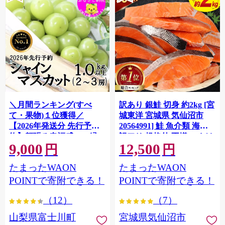
＼月間ランキング(すべ
訳あり 銀鮭 切身 約2kg [宮
て・果物)１位獲得／
城東洋 宮城県 気仙沼市
【2026年発送分 先行予
20564991] 鮭 魚介類 海鮮
約】頬張る幸福感 〜緑の
訳アリ 規格外 不揃い さけ
9,000
12,500
宝石・ シャインマスカッ
サケ 鮭切身 シャケ 切り身
円
円
ト 〜 １ｋｇ以上（２〜３
冷凍 家庭用 おかず 弁当 支
たまったWAON
たまったWAON
房） フルーツ 山梨県産 果
援 サーモン 銀鮭切り身 魚
物 くだもの シャイン マス
わけあり
POINTで寄附できる！
POINTで寄附できる！
カット ぶどう ブドウ 葡萄
（12）
（7）
大粒 種なし 先行予約 富士
川町 10000円 一万円 9000
山梨県富士川町
宮城県気仙沼市
円 九千円