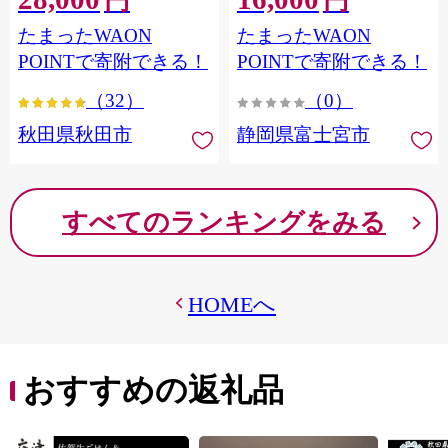
円
円
フラワーパック トイレッ
シングル パルプ100％ 香り
たまったWAON
たまったWAON
トペーパー 日本製紙クレ
つき 日用品 消耗品 備蓄
シア] 秋田県秋田市
POINTで寄附できる！
POINTで寄附できる！
（32）
（0）
秋田県秋田市
静岡県富士宮市
すべてのランキングをみる
HOMEへ
おすすめの返礼品