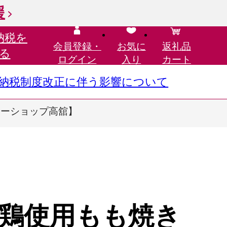
援
納税を
会員登録・
お気に
返礼品
る
ログイン
入り
カート
さと納税制度改正に伴う影響について
ミリーショップ高舘】
鶏使用もも焼き