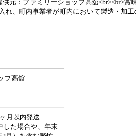
>提供元：ファミリーショップ高舘<br><br>賞
入れ、町内事業者が町内において製造・加工
ップ高舘
1ヶ月以内発送
中した場合や、年末
年2月）を含む繁忙