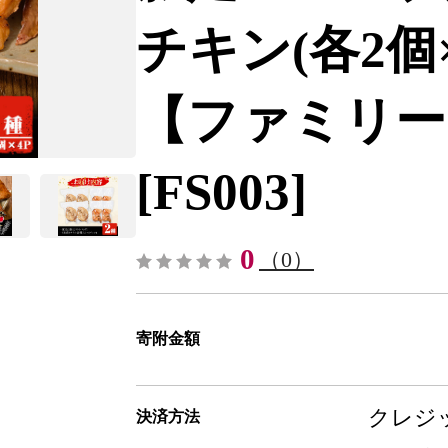
チキン(各2個×
【ファミリー
[FS003]
0
（0）
寄附金額
クレジッ
決済方法