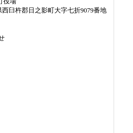
町役場
宮崎県西臼杵郡日之影町大字七折9079番地
せ