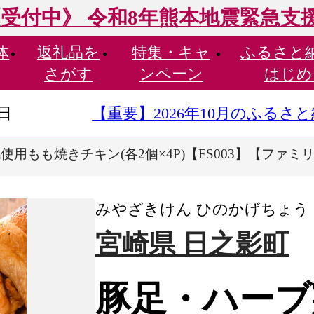
受付中》 令和8年熊本地震緊急支
体
返礼品を
特集・
キャ
ふるさと
さがす
ンペーン
はじめ
9日
【重要】2026年10月のふる
使用もも焼きチキン(各2個×4P)【FS003】【ファ
みやざきけん ひのかげちょう
宮崎県 日之影町
豚足・ハーブ