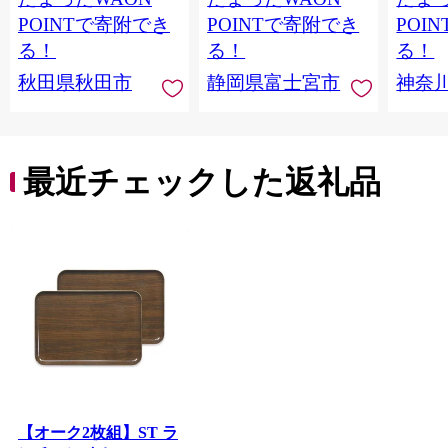
トイレットペーパー
香りつき 日用品 消耗
防災 
POINTで寄附でき
POINTで寄附でき
POI
日本製紙クレシア] 秋
品 備蓄
ペーパ
る！
る！
る！
田県秋田市
川県 
秋田県秋田市
静岡県富士宮市
神奈
トペー
活雑貨
れっと
ち 長
便利 
最近チェックした返礼品
コ ト
ー 人
【オーク2枚組】ST ラ