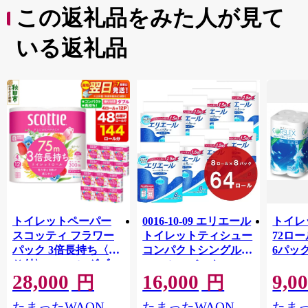
この返礼品をみた人が見て
いる返礼品
トイレットペーパー
0016-10-09 エリエール
トイレ
スコッティ フラワー
トイレットティシュー
72ロール
パック 3倍長持ち〈香
コンパクトシングル 8
6パック
り付〉4ロール(ダブ
ロール×8パック 64ロ
100m
28,000
16,000
9,0
ル)×12パック 日用品
ール 1.5倍巻 82.5m
FSC
円
円
最短翌日発送 [スコッ
トイレットペーパー
長巻タ
たまったWAON
たまったWAON
たまっ
ティ フラワーパック
シングル パルプ100％
100％