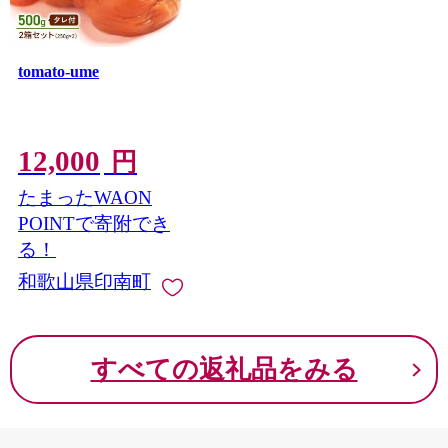
tomato-ume
12,000
円
たまったWAON
POINTで寄附でき
る！
和歌山県印南町
すべての返礼品をみる