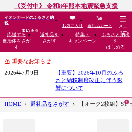
《受付中》 令和8年熊本地震緊急支援
イオンカードのふるさと納
税
お気に入り
返礼品カート
メニ
ュー
応援する
返礼品を
特集・
ふるさと納税
自治体をさが
さがす
キャンペーン
を
す
はじめる
重要なお知らせ
2026年7月9日
【重要】2026年10月のふる
さと納税制度改正に伴う影
響について
HOME
返礼品をさがす
【オーク2枚組】ST ラ