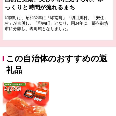
っくりと時間が流れるまち
印南町は、昭和32年に「印南町」「切目川村」「安住
村」が合併し、「印南町」となり、同34年に一部を御坊
市に分離し、現町域となりました。
紀伊半島西部海岸のほぼ中央に位置し、総面積は
113.62km2で、地形的には太平洋に面した海岸段丘が広が
っており、東北部では紀伊山地西端の真妻山、三里ケ峰
などの山々が連なっています。また、切目川と印南川が
この自治体のおすすめの返
町の中心部を流れて太平洋に注いでいます。
印南町では、全国に類を見ない「かえる」をテーマと
礼品
したユニークな橋（かえる橋）を建設しました。多くの
人を招き入れ、町発展への願いを込めたものです。その
ネーミングは、『努力、忍耐、飛躍』を象徴する柳に飛
びつくかえる（小野道風）をイメージし、「考える」
「人をかえる」「町をかえる」「古里へかえる」「栄え
る」という5つのかえるにひっかけネーミングしていま
す。今でも多くの方が観光に訪れる印南町のシンボルと
なっています。