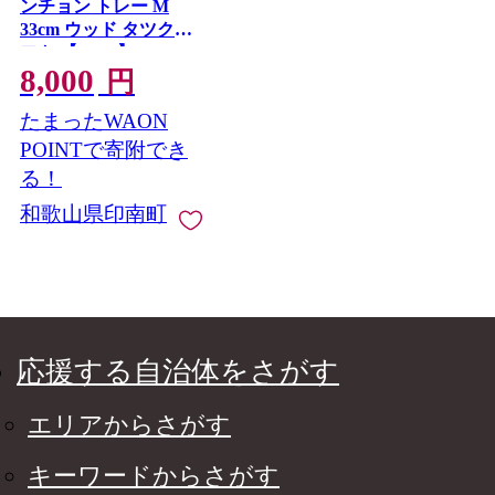
ンチョン トレー M
33cm ウッド タツクラ
フト 【Tk93】
8,000
円
たまったWAON
POINTで寄附でき
る！
和歌山県印南町
応援する自治体をさがす
エリアからさがす
キーワードからさがす