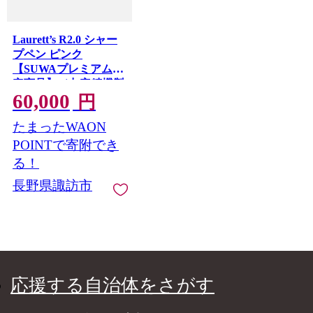
Laurett’s R2.0 シャー
プペン ピンク
【SUWAプレミアム認
定商品】／丸安精機製
60,000
作所 SUWAプレミアム
円
シャープペン 信州 長
たまったWAON
野県 諏訪市 諏訪 【45-
05P】
POINTで寄附でき
る！
長野県諏訪市
応援する自治体をさがす