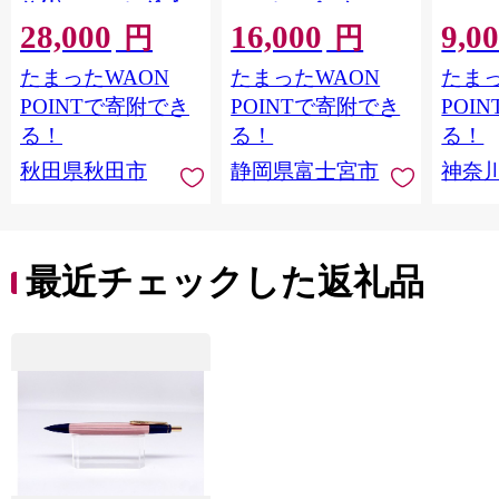
り付〉4ロール(ダブ
ロール×8パック 64ロ
100m
28,000
16,000
9,0
ル)×12パック 日用品
ール 1.5倍巻 82.5m
FSC
円
円
最短翌日発送 [スコッ
トイレットペーパー
長巻タ
たまったWAON
たまったWAON
たまっ
ティ フラワーパック
シングル パルプ100％
100％
トイレットペーパー
香りつき 日用品 消耗
防災 
POINTで寄附でき
POINTで寄附でき
POI
日本製紙クレシア] 秋
品 備蓄
ペーパ
る！
る！
る！
田県秋田市
川県 
秋田県秋田市
静岡県富士宮市
神奈
トペー
活雑貨
れっと
ち 長
便利 
最近チェックした返礼品
コ ト
ー 人