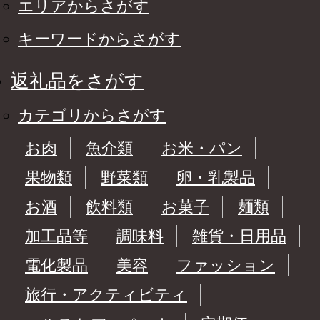
エリアからさがす
キーワードからさがす
返礼品をさがす
カテゴリからさがす
お肉
魚介類
お米・パン
果物類
野菜類
卵・乳製品
お酒
飲料類
お菓子
麺類
加工品等
調味料
雑貨・日用品
電化製品
美容
ファッション
旅行・アクティビティ