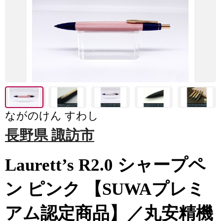
ながのけん すわし
長野県 諏訪市
Laurett’s R2.0 シャープペ
ン ピンク 【SUWAプレミ
アム認定商品】／丸安精機