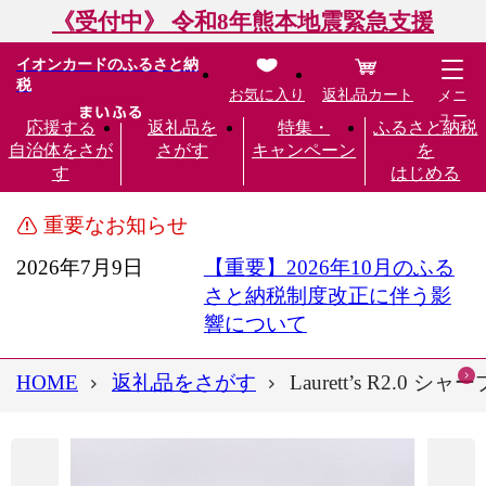
《受付中》 令和8年熊本地震緊急支援
イオンカードのふるさと納
税
お気に入り
返礼品カート
メニ
ュー
応援する
返礼品を
特集・
ふるさと納税
自治体をさが
さがす
キャンペーン
を
す
はじめる
重要なお知らせ
2026年7月9日
【重要】2026年10月のふる
さと納税制度改正に伴う影
響について
HOME
返礼品をさがす
Laurett’s R2