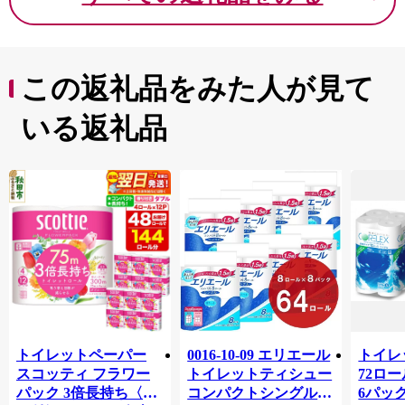
この返礼品をみた人が見て
いる返礼品
トイレットペーパー
0016-10-09 エリエール
トイレ
スコッティ フラワー
トイレットティシュー
72ロール
パック 3倍長持ち〈香
コンパクトシングル 8
6パック