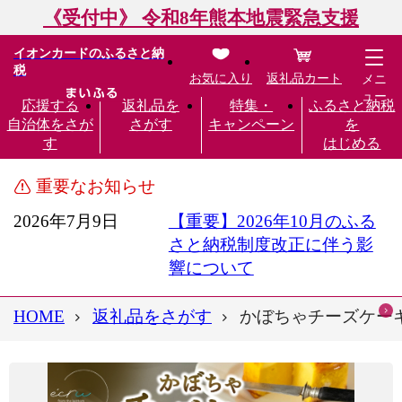
《受付中》 令和8年熊本地震緊急支援
イオンカードのふるさと納
税
お気に入り
返礼品カート
メニ
ュー
応援する
返礼品を
特集・
ふるさと納税
自治体をさが
さがす
キャンペーン
を
す
はじめる
重要なお知らせ
2026年7月9日
【重要】2026年10月のふる
さと納税制度改正に伴う影
響について
HOME
返礼品をさがす
かぼちゃチーズケーキ 