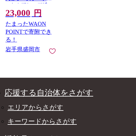
ット かぼちゃ デザー
23,000
ト スイーツ お菓子 ケ
円
ーキ 冷凍 岩手県 盛岡
たまったWAON
市
POINTで寄附でき
る！
岩手県盛岡市
応援する自治体をさがす
エリアからさがす
キーワードからさがす