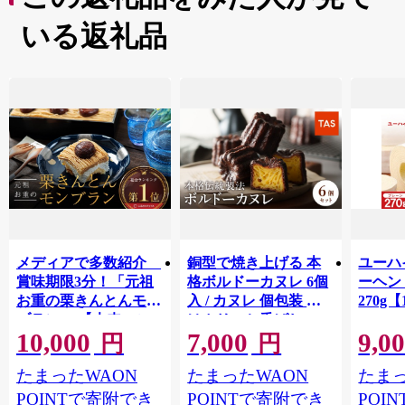
ルなどの地酒も盛岡ブランド品に認定されています。
いる返礼品
メディアで多数紹介
銅型で焼き上げる 本
ユーハ
賞味期限3分！「元祖
格ボルドーカヌレ 6個
ーヘ
お重の栗きんとんモン
入 / カヌレ 個包装 外
270g【
ブラン」 【未来のご
はカリッと香ばしい
10,000
7,000
9,0
褒美】スイーツ 栗 モ
中はもっちり ラム酒
円
円
ンブラン くりきんと
バニラ お取り寄せ ス
たまったWAON
たまったWAON
たまっ
ん デザート ご褒美 お
イーツ 焼き菓子 詰め
取り寄せ くり お菓子
合わせ ホワイトデー
POINTで寄附でき
POINTで寄附でき
POI