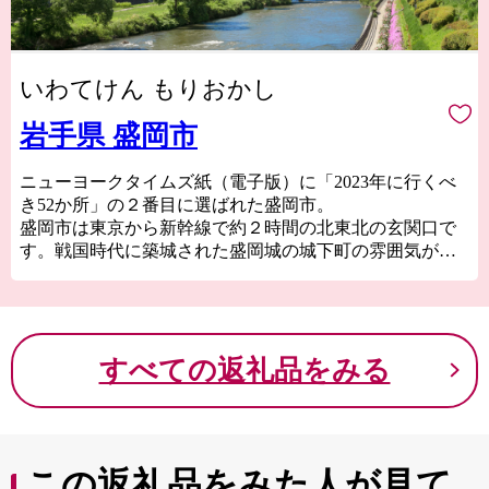
いわてけん もりおかし
岩手県 盛岡市
ニューヨークタイムズ紙（電子版）に「2023年に行くべ
き52か所」の２番目に選ばれた盛岡市。
盛岡市は東京から新幹線で約２時間の北東北の玄関口で
す。戦国時代に築城された盛岡城の城下町の雰囲気が残
り、東京駅の設計でも有名な辰野金吾氏が設計した、
「岩手銀行赤レンガ館」をはじめとする大正から昭和初
期時代の和洋折衷の建物が中心市街地に点在する、歩い
て楽しめるまちです。
すべての返礼品をみる
おもてなしや市民のソウルフードとして生まれた「わん
こそば」、「盛岡冷麺」、「盛岡じゃじゃ麺」は盛岡三
大麺として観光客にも人気でお土産、返礼品の定番商品
です。また、日本代表のトップアスリートが使用したこ
とで注目の「南部鉄器」も盛岡市の特産品です。さら
この返礼品をみた人が見て
に、お米やりんごなどの農産物に日本酒やクラフトビー