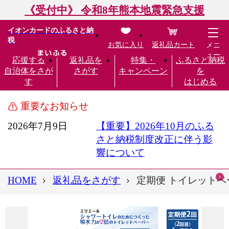
《受付中》 令和8年熊本地震緊急支援
イオンカードのふるさと納
税
お気に入り
返礼品カート
メニ
ュー
応援する
返礼品を
特集・
ふるさと納税
自治体をさが
さがす
キャンペーン
を
す
はじめる
重要なお知らせ
2026年7月9日
【重要】2026年10月のふる
さと納税制度改正に伴う影
響について
HOME
返礼品をさがす
定期便 トイレットペー