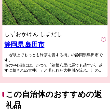
しずおかけん しまだし
静岡県 島田市
「地球上でもっとも緑茶を愛する街」の静岡県島田市で
す。
市の中心部には、かつて「箱根八里は馬でも越すが、越
すに越されぬ大井川」と唄われた大井川が流れ、川の恵
みを受けながら様々な産業や文化が生まれてきました。
島田市には日本一の広さを誇る牧之原大茶園、木造歩道
橋として世界一長い蓬莱橋、日本三奇祭の島田大祭「帯
祭り」、など、ここにしかない魅力があふれています。
この自治体のおすすめの返
ふるさと納税を通じて、島田市のことを少しでも知って
いただけたら幸いです。
礼品