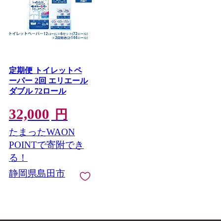
定期便 トイレットペ
ーパー 2回 エリエール
ダブル 72ロール
32,000
円
たまったWAON
POINTで寄附でき
る！
静岡県島田市