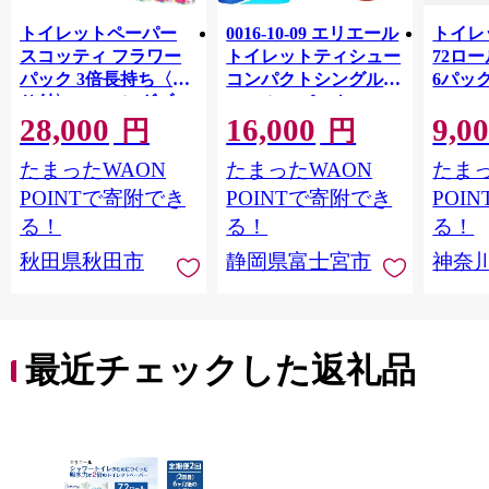
トイレットペーパー
0016-10-09 エリエール
トイレ
スコッティ フラワー
トイレットティシュー
72ロール
パック 3倍長持ち〈香
コンパクトシングル 8
6パック
り付〉4ロール(ダブ
ロール×8パック 64ロ
100m
28,000
16,000
9,0
ル)×12パック 日用品
ール 1.5倍巻 82.5m
FSC
円
円
最短翌日発送 [スコッ
トイレットペーパー
長巻タ
たまったWAON
たまったWAON
たまっ
ティ フラワーパック
シングル パルプ100％
100％
トイレットペーパー
香りつき 日用品 消耗
防災 
POINTで寄附でき
POINTで寄附でき
POI
日本製紙クレシア] 秋
品 備蓄
ペーパ
る！
る！
る！
田県秋田市
川県 
秋田県秋田市
静岡県富士宮市
神奈
トペー
活雑貨
れっと
ち 長
便利 
最近チェックした返礼品
コ ト
ー 人