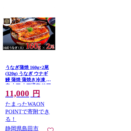
うなぎ蒲焼 160g×2尾
(320g) うなぎ ウナギ
鰻 蒲焼 蒲焼き冷凍 国
産 大五 大五通商 静岡
11,000
島田市
円
たまったWAON
POINTで寄附でき
る！
静岡県島田市