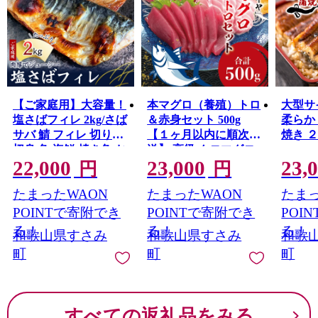
【ご家庭用】大容量！
本マグロ（養殖）トロ
大型サ
塩さばフィレ 2kg/さば
＆赤身セット 500g
柔らか
サバ 鯖 フィレ 切り身
【１ヶ月以内に順次発
焼き 
切身 魚 海鮮 焼き魚 お
送】 高級 クロマグロ
22,000
23,000
23,
かず
中トロ 中とろ まぐろ
円
円
マグロ 鮪 刺身 赤身 柵
たまったWAON
たまったWAON
たまっ
じゃばらまぐろ 本マ
グロ 本鮪
POINTで寄附でき
POINTで寄附でき
POI
る！
る！
る！
和歌山県すさみ
和歌山県すさみ
和歌
町
町
町
すべての返礼品をみる