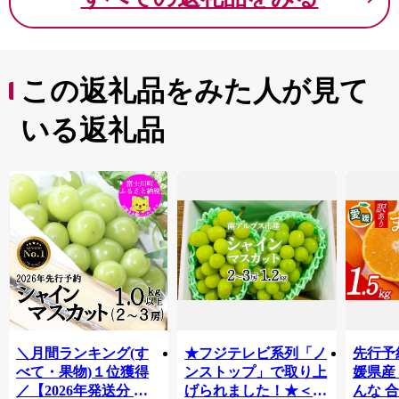
この返礼品をみた人が見て
いる返礼品
＼月間ランキング(す
★フジテレビ系列「ノ
先行予
べて・果物)１位獲得
ンストップ」で取り上
媛県産
／【2026年発送分 先
げられました！★＜
んな 合