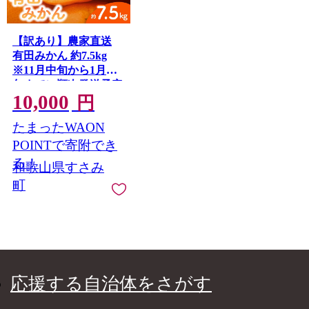
【訳あり】農家直送
有田みかん 約7.5kg
※11月中旬から1月中
旬までに順次発送予定
10,000
お届け日指定不可）※
円
北海道・沖縄・離島へ
たまったWAON
の配送不可
POINTで寄附でき
る！
和歌山県すさみ
町
応援する自治体をさがす