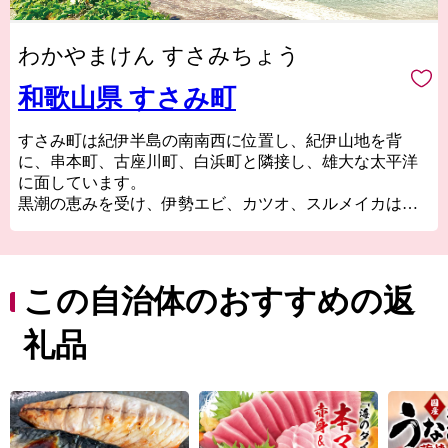
わかやまけん すさみちょう
和歌山県 すさみ町
すさみ町は紀伊半島の南南西に位置し、紀伊山地を背
に、串本町、古座川町、白浜町と隣接し、雄大な太平洋
に面しています。
黒潮の恵みを受け、伊勢エビ、カツオ、スルメイカは全
国有数の漁獲高を誇り、中でも、明治以来「ケンケン
船」の全国屈指の基地として知られています。
海岸線一帯は磯釣り・船釣り場として有名で、スキュー
バダイビングやスポーツフィッシングなどの適地として
この自治体のおすすめの返
も注目されています。最近では、国道42号を活かしたサ
イクリング大会「ライドオンスサミ」が開催されていま
礼品
す。