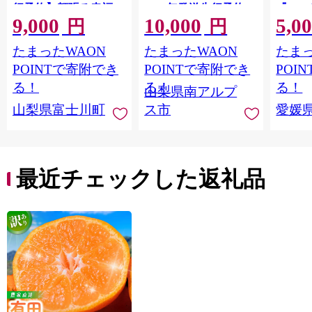
行予約】頬張る幸福
2026年発送先行予約＞
『202
9,000
10,000
5,0
感 〜緑の宝石・ シ
南アルプス市産シャイ
出荷予
円
円
ャインマスカット 〜
ンマスカット1.2kg以
ご自宅
たまったWAON
たまったWAON
たまっ
１ｋｇ以上（２〜３
上（2～3房） クール
マドン
房） フルーツ 山梨県
便発送 ALPAG007
あり 
POINTで寄附でき
POINTで寄附でき
POI
産 果物 くだもの シャ
ツ 高級
る！
る！
る！
山梨県南アルプ
イン マスカット ぶど
産地直
山梨県富士川町
ス市
愛媛
う ブドウ 葡萄 大粒 種
レンジ
なし 先行予約 富士川
県 西
町 10000円 一万円
9000円 九千円
最近チェックした返礼品