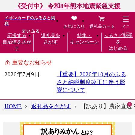
《受付中》 令和8年熊本地震緊急支援
イオンカードのふるさと納
税
お気に入り
返礼品カート
メニ
ュー
応援する
返礼品を
特集・
ふるさと納税
自治体をさが
さがす
キャンペーン
を
す
はじめる
重要なお知らせ
2026年7月9日
【重要】2026年10月のふる
さと納税制度改正に伴う影
響について
HOME
返礼品をさがす
【訳あり】農家直送 