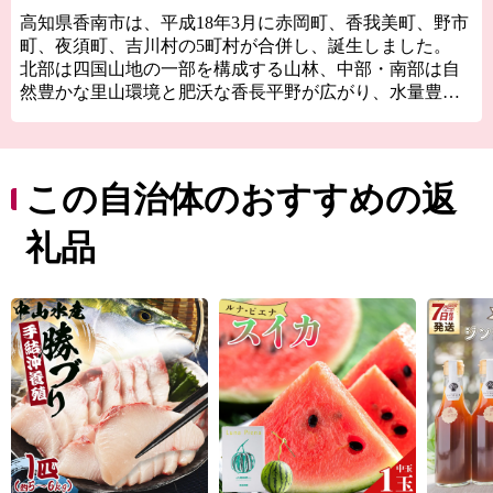
高知県香南市は、平成18年3月に赤岡町、香我美町、野市
町、夜須町、吉川村の5町村が合併し、誕生しました。
北部は四国山地の一部を構成する山林、中部・南部は自
然豊かな里山環境と肥沃な香長平野が広がり、水量豊か
な河川と太平洋に面する海岸を有し、都市機能も併せ持
つバランスの良い地域です。
「水・緑・風が輝く 豊かな暮らしと産業で 飛躍するま
ち“香南市”」をキャッチフレーズに、市民一人ひとりが
この自治体のおすすめの返
幸せを実感できる元気なまちづくりを目指しています。
礼品