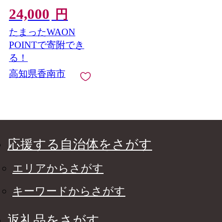
ーツ めろん 青肉 ギフ
24,000
ト 自宅用 ジューシー
円
果汁 至福 美味しい ソ
たまったWAON
ーダ シロップに 甘い
ケーキに あまい 篤農
POINTで寄附でき
産地直送 高知県 香南
る！
市 常温 Wtn-0057
高知県香南市
応援する自治体をさがす
エリアからさがす
キーワードからさがす
返礼品をさがす