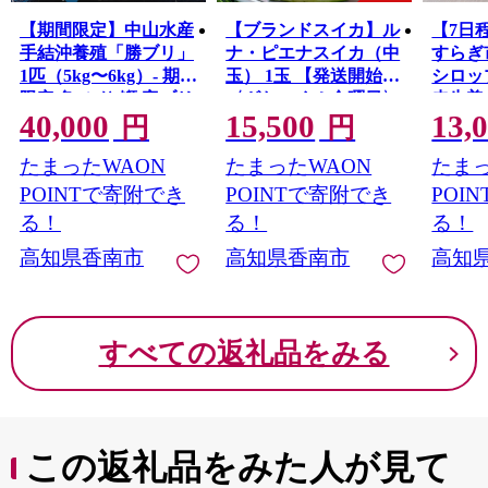
【期間限定】中山水産
【ブランドスイカ】ル
【7日
手結沖養殖「勝ブリ」
ナ・ピエナスイカ（中
すらぎ
1匹（5kg〜6kg）- 期間
玉） 1玉 【発送開始】
シロップ 
限定 魚 ぶり 鰤 寒ブリ
〈ざわつく！金曜日〉
赤生姜
40,000
15,500
13,
朝どれ 海鮮 鮮魚 魚介
に取り上げられまし
うが 
円
円
類 海の幸 ギフト 照り
た！ yu-0045
そ分け
たまったWAON
たまったWAON
たまっ
焼き ぶり大根 しゃぶ
料 お
しゃぶ お刺身 煮物 焼
ャーエ
POINTで寄附でき
POINTで寄附でき
POI
き魚 おかず 産地直送
料 手
る！
る！
る！
のし対応可 送料無料
酒 お
高知県香南市
高知県香南市
高知
高知県 香南市 冷蔵 ny-
物 飲
0014
のみも
混ぜる
水割り
すべての返礼品をみる
テル 
ジ ス
やつ 
焼き チ
冷え性
この返礼品をみた人が見て
とりよ
しい 