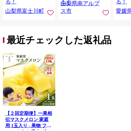
る！
る！
る！
山梨県南アルプ
イン マスカット ぶど
産地直
山梨県富士川町
ス市
愛媛
う ブドウ 葡萄 大粒 種
レンジ
なし 先行予約 富士川
県 西
町 10000円 一万円
9000円 九千円
最近チェックした返礼品
【２回定期便】一果相
伝マスクメロン 家庭
用 1玉入り - 果物 フル