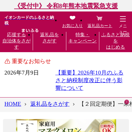
《受付中》 令和8年熊本地震緊急支援
イオンカードのふるさと納
税
お気に入り
返礼品カート
メニ
ュー
応援する
返礼品を
特集・
ふるさと納税
自治体をさが
さがす
キャンペーン
を
す
はじめる
重要なお知らせ
2026年7月9日
【重要】2026年10月のふる
さと納税制度改正に伴う影
響について
HOME
返礼品をさがす
【２回定期便】一果相伝