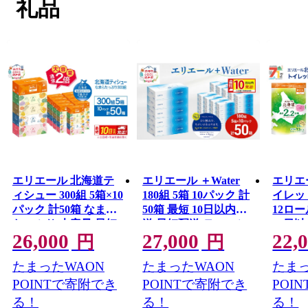
礼品
エリエール 北海道テ
エリエール ＋Water
エリエ
ィシュー 300組 5箱×10
180組 5箱 10パック 計
イレット
パック 計50箱 なまら
50箱 最短 10日以内配
12ロー
たっぷり 大容量 最短
送 最短配送 ティッシ
10日
26,000
27,000
22,
10日以内 最短配送 ボ
ュペーパー 箱 やわら
送 なま
円
円
ックスティシュー 箱
か 保湿成分配合 まと
倍巻 
たまったWAON
たまったWAON
たまっ
ティッシュ まとめ買
め買い 紙 防災 常備品
パー 
い ペーパー 紙 防災 常
備蓄品 消耗品 備蓄 日
い 防
POINTで寄附でき
POINTで寄附でき
POI
備品 消耗品 備蓄 日用
用品 生活必需品 北海
消耗品
る！
る！
る！