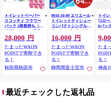
トイレットペーパー
0016-10-09 エリエール
トイレ
スコッティ フラワー
トイレットティシュー
72ロール
パック 3倍長持ち〈香
コンパクトシングル 8
6パック
り付〉4ロール(ダブ
ロール×8パック 64ロ
100m
28,000
16,000
9,0
ル)×12パック 日用品
ール 1.5倍巻 82.5m
FSC
円
円
最短翌日発送 [スコッ
トイレットペーパー
長巻タ
たまったWAON
たまったWAON
たまっ
ティ フラワーパック
シングル パルプ100％
100％
トイレットペーパー
香りつき 日用品 消耗
防災 
POINTで寄附でき
POINTで寄附でき
POI
日本製紙クレシア] 秋
品 備蓄
ペーパ
る！
る！
る！
田県秋田市
川県 
秋田県秋田市
静岡県富士宮市
神奈
トペー
活雑貨
れっと
ち 長
便利 
最近チェックした返礼品
コ ト
ー 人