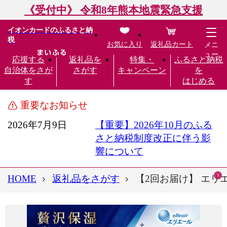
《受付中》 令和8年熊本地震緊急支援
イオンカードのふるさと納
税
お気に入り
返礼品カート
メニ
ュー
応援する
返礼品を
特集・
ふるさと納税
自治体をさが
さがす
キャンペーン
を
す
はじめる
重要なお知らせ
2026年7月9日
【重要】2026年10月のふる
さと納税制度改正に伴う影
響について
HOME
返礼品をさがす
【2回お届け】 エリエ