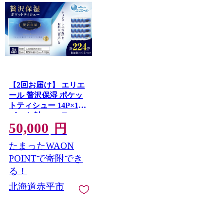
【2回お届け】 エリエ
ール 贅沢保湿 ポケッ
トティシュー 14P×16
パック 計224P ティッ
50,000
シュ まとめ買い ペー
円
パー 紙 防災 常備品 備
たまったWAON
蓄品 消耗品 備蓄 日用
品 生活必需品 送料無
POINTで寄附でき
料 北海道 赤平市
る！
北海道赤平市