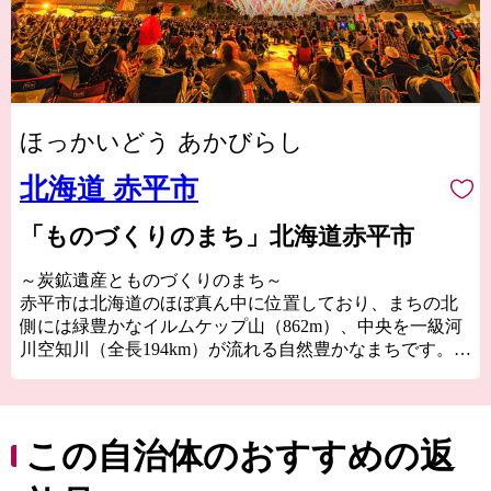
ほっかいどう あかびらし
北海道 赤平市
「ものづくりのまち」北海道赤平市
～炭鉱遺産とものづくりのまち～
赤平市は北海道のほぼ真ん中に位置しており、まちの北
側には緑豊かなイルムケップ山（862m）、中央を一級河
川空知川（全長194km）が流れる自然豊かなまちです。
都会のような派手さはないけれど、暖かなぬくもりと自
然の恵みがいっぱいの赤平市。確かな品質の｢メイドイン
赤平｣の逸品を皆様に、真心を込めてお届けします。
この自治体のおすすめの返