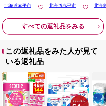
品 生活必需品 北海道
道 赤平市
需品 
北海道赤平市
北海道赤平市
北海
赤平市
すべての返礼品をみる
この返礼品をみた人が見て
いる返礼品