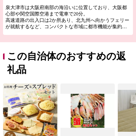
りをめざして－
泉大津市は大阪府南部の海沿いに位置しており、大阪都
心部や関空国際空港まで電車で20分。
高速道路の出入口は2か所あり、北九州へ向かうフェリー
が就航するなど、コンパクトな市域に都市機能が集約さ
れた、交通の利便性がとても良いところです。
泉大津市の歴史は古く、奈良時代には和泉国の役所の外
港として栄えていました。
この自治体のおすすめの返
交通の要として人の往来も多く、随筆や紀行の中でも、
「小津の泊」「小津の浦なる岸の松原」「大津の浦」の
礼品
名で登場する名称の地です。
西北部は大阪湾に面し、はるかに六甲山、淡路島を望む
ことができます。
産業では明治18年頃から欧州の技術を導入した毛布の製
造が始まり、一大産地となりました。
今でも国産毛布生産量の約9割を占める「日本一の毛布の
まち」です。
また、立地条件を活かし、トレンドに素早く対応できる
ニット素材の生産地としても成長しました。
糸から製品まで、一貫してこだわりを持った付加価値の