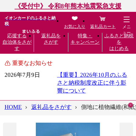
《受付中》 令和8年熊本地震緊急支援
イオンカードのふるさと納
税
お気に入り
返礼品カート
メニ
ュー
応援する
返礼品を
特集・
ふるさと納税
自治体をさが
さがす
キャンペーン
を
す
はじめる
重要なお知らせ
2026年7月9日
【重要】2026年10月のふる
さと納税制度改正に伴う影
響について
HOME
返礼品をさがす
側地に植物繊維(和紙)10