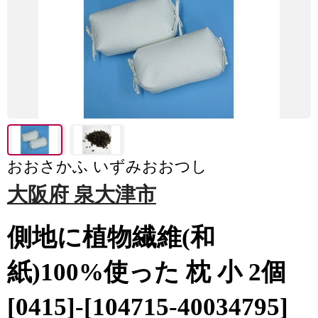
おおさかふ いずみおおつし
大阪府 泉大津市
側地に植物繊維(和
紙)100%使った 枕 小 2個
[0415]-[104715-40034795]