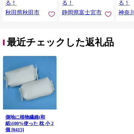
日本製紙クレシア] 秋
品 備蓄
ペーパ
る！
る！
る！
田県秋田市
川県 
秋田県秋田市
静岡県富士宮市
神奈
トペー
活雑貨
れっと
ち 長
便利 
最近チェックした返礼品
コ ト
ー 人
側地に植物繊維(和
紙)100%使った 枕 小 2
個 [0415]