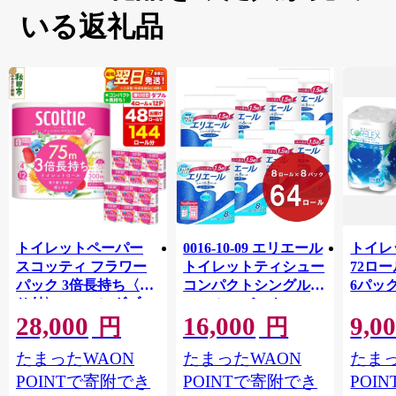
いる返礼品
トイレットペーパー
0016-10-09 エリエール
トイレ
スコッティ フラワー
トイレットティシュー
72ロール
パック 3倍長持ち〈香
コンパクトシングル 8
6パック
り付〉4ロール(ダブ
ロール×8パック 64ロ
100m
28,000
16,000
9,0
ル)×12パック 日用品
ール 1.5倍巻 82.5m
FSC
円
円
最短翌日発送 [スコッ
トイレットペーパー
長巻タ
たまったWAON
たまったWAON
たまっ
ティ フラワーパック
シングル パルプ100％
100％
トイレットペーパー
香りつき 日用品 消耗
防災 
POINTで寄附でき
POINTで寄附でき
POI