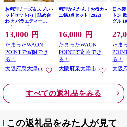
高いものづくりを行っています。
お料理チーズ＆スプレ
料理かんたん！お得カ
日本製
泉大津市では、ライフステージに合わせたきめ細かいサ
ッドセット(7)｜詰め合
ニ鍋3点セット [2922]
トン 
ポートを行っており、安心して出産・子育てできる環境
わせ バラエティーセ
グル 10
が整っています。
ット ススプレット ス
ジュ A
13,000
16,000
27,
これからも幅広い年代の人が住みたい、住み続けたいと
[2716]
ライスチーズ ガーリ
円
円
思えるまちをめざして、さまざまな取り組みを行ってい
ック バター マリンフ
たまったWAON
たまったWAON
たまっ
きます。
ード ※離島への配送
不可
POINTで寄附でき
POINTで寄附でき
POI
る！
る！
る！
大阪府泉大津市
大阪府泉大津市
大阪
すべての返礼品をみる
この返礼品をみた人が見て