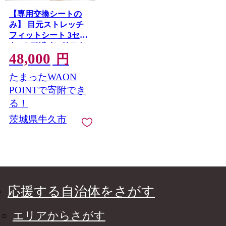
【専用交換シートの
み】 目元ストレッチ
フィットシート 3セッ
ト （ デザインリフト
48,000
または デザインリフ
円
トモア をお持ちの方
たまったWAON
専用） ヤーマン YA-
MAN ya-man 美顔器
POINTで寄附でき
美容家電 リフトアッ
る！
プ リフトケア ハンズ
茨城県牛久市
フリー EMS プレゼン
ト クリスマス 交換用
シート ギフト ご褒美
誕生日 目元ケア エイ
ジングケア ほうれい
線 おうち美容 時短
応援する自治体をさがす
エリアからさがす