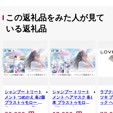
この返礼品をみた人が見て
いる返礼品
シャンプー トリート
シャンプー トリート
ラブクロ
メント つめかえ 各2個
メント ヘアマスク 各1
ツキ 
プラストゥモロー ブ
本 プラストゥモロー
ック 
ライト 400ml 4個セッ
ブライト 3本セット |
コーム