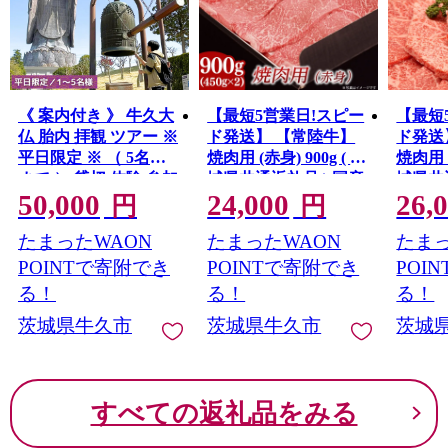
《 案内付き 》 牛久大
【最短5営業日!スピー
【最短
仏 胎内 拝観 ツアー ※
ド発送】 【常陸牛】
ド発送
平日限定 ※ （ 5名様
焼肉用 (赤身) 900g ( 茨
焼肉用 (
まで ） 貸切 体験 参加
城県共通返礼品 ) 国産
城県共
50,000
24,000
26,
券 体験チケット 観光
焼肉 焼き肉 バーベキ
霜降り
円
円
ュー BBQ お肉 A4ラン
ーベキュ
たまったWAON
たまったWAON
たまっ
ク A5ランク ブランド
A4ラン
牛
ランド
POINTで寄附でき
POINTで寄附でき
POI
る！
る！
る！
茨城県牛久市
茨城県牛久市
茨城
すべての返礼品をみる