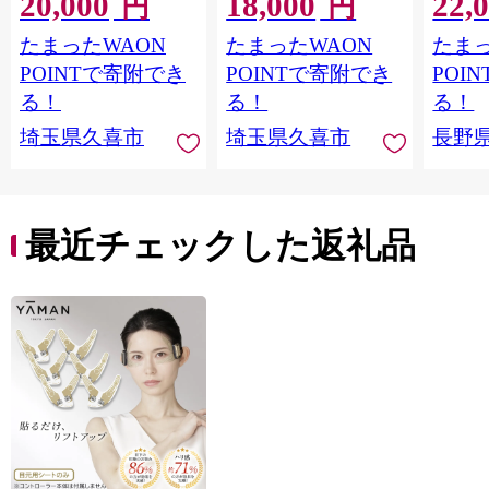
20,000
18,000
22,
ト | 美容 ヘアケア つ
美容 ヘアケア つめか
LOVE
円
円
めかえ 詰め替え ブリ
え 詰め替え ブリーチ
つや 
たまったWAON
たまったWAON
たまっ
ーチ 口コミ 香り リピ
口コミ 香り リピート
市[№565
ート ランキング ロン
ランキング ロング ス
POINTで寄附でき
POINTで寄附でき
POI
グ ストレート サラサ
トレート サラサラ 洗
る！
る！
る！
ラ 洗い上がり パサつ
い上がり パサつき カ
埼玉県久喜市
埼玉県久喜市
長野
き カラー 髪 保湿 ダメ
ラー 髪 保湿 ダメージ
ージ タンパク質 艶 リ
タンパク質 艶 リペア
ペア ケア 補修 埼玉県
ケア 補修 セット ライ
久喜市 ファイントゥ
ン使い 埼玉県 久喜市
デイ
ファイントゥデイ
最近チェックした返礼品