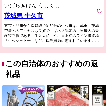
いばらきけん うしくし
茨城県 牛久市
東京・品川から常磐線で約50分の牛久市は、成田、茨城
空港へのアクセスも良好で、ギネス認定の世界最大の青
銅製立像である「牛久大仏」や、日本初のワイン醸造場
「牛久シャトー」など、観光資源に恵まれています。市
内随一の美景である牛久沼のほとりには、明治から昭和
にかけて活躍した画家「小川芋銭」のアトリエである雲
魚亭（小川芋銭記念館）があり、芸術にゆかりのある地
でもあります。
この自治体のおすすめの返
地元の美味しい特産品も豊富な牛久市へぜひお越しくだ
さい。
礼品