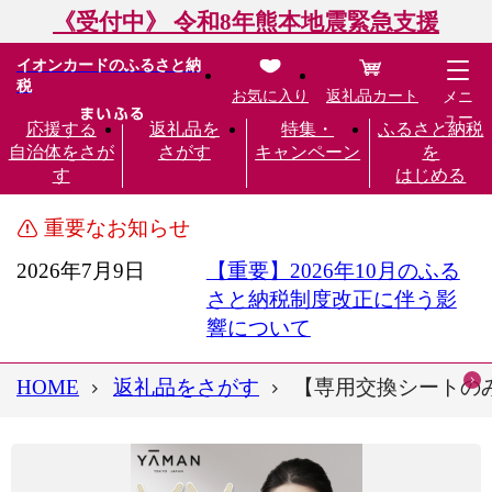
《受付中》 令和8年熊本地震緊急支援
イオンカードのふるさと納
税
お気に入り
返礼品カート
メニ
ュー
応援する
返礼品を
特集・
ふるさと納税
自治体をさが
さがす
キャンペーン
を
す
はじめる
重要なお知らせ
2026年7月9日
【重要】2026年10月のふる
さと納税制度改正に伴う影
響について
HOME
返礼品をさがす
【専用交換シートのみ】