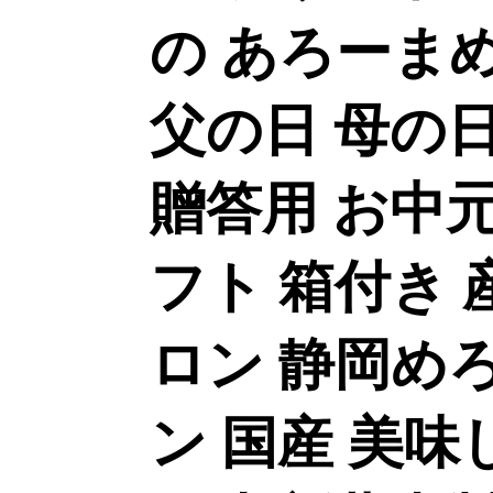
の あろーま
父の日 母の日
贈答用 お中元
フト 箱付き 
ロン 静岡め
ン 国産 美味