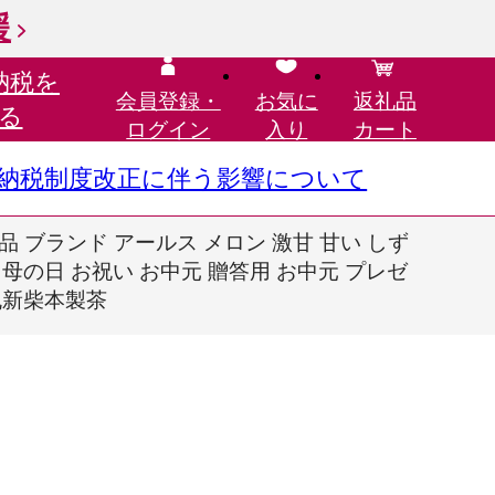
援
納税を
会員登録・
お気に
返礼品
る
ログイン
入り
カート
さと納税制度改正に伴う影響について
級品 ブランド アールス メロン 激甘 甘い しず
 母の日 お祝い お中元 贈答用 お中元 プレゼ
丸新柴本製茶