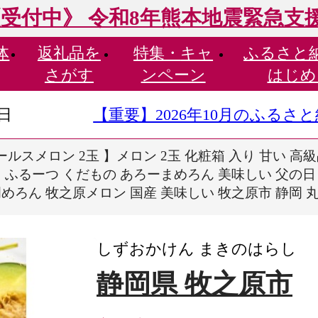
受付中》 令和8年熊本地震緊急支
体
返礼品を
特集・
キャ
ふるさと
さがす
ンペーン
はじめ
9日
【重要】2026年10月のふる
ールスメロン 2玉 】メロン 2玉 化粧箱 入り 甘い 高
ト ふるーつ くだもの あろーまめろん 美味しい 父の日
岡めろん 牧之原メロン 国産 美味しい 牧之原市 静岡 
しずおかけん まきのはらし
静岡県 牧之原市