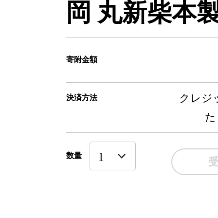
岡 丸新柴本
寄附金額
クレジッ
決済方法
た
数量