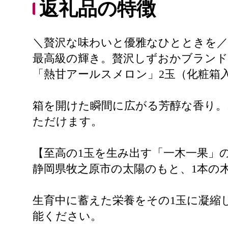
返礼品の特徴
＼贅沢な味わいと優雅なひとときを／
最高級の輝き。贅沢しずおかブランド
「熱甘アールスメロン」2玉（化粧箱
箱を開けた瞬間に広がる芳醇な香り
ただけます。
【至高の1玉を生み出す「一木一果」
静岡県牧之原市の太陽のもと、1本の
生育中に蓄えた栄養をその1玉に凝縮
能ください。