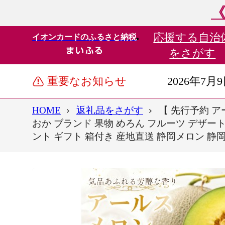
《
応援する
自治
イオンカードのふるさと納税
をさがす
重要なお知らせ
2026年7月
HOME
返礼品をさがす
【 先行予約 ア
おか ブランド 果物 めろん フルーツ デザー
ント ギフト 箱付き 産地直送 静岡メロン 静