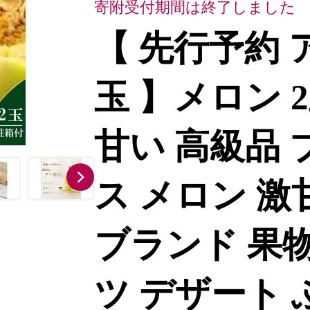
寄附受付期間は終了しました
【 先行予約 
玉 】メロン 
甘い 高級品 
ス メロン 激
ブランド 果物
ツ デザート 