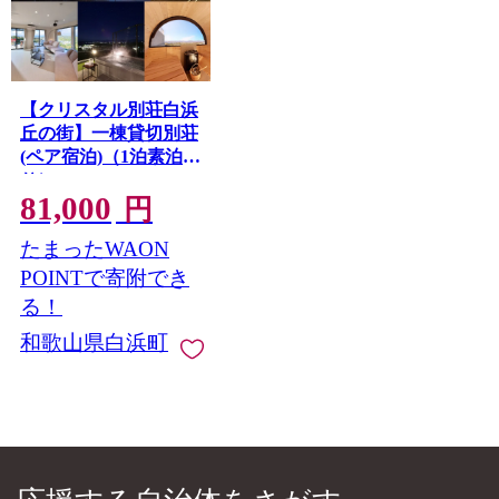
【クリスタル別荘白浜
丘の街】一棟貸切別荘
(ペア宿泊)（1泊素泊ま
り）
81,000
円
たまったWAON
POINTで寄附でき
る！
和歌山県白浜町