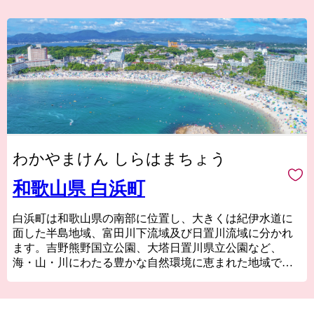
わかやまけん しらはまちょう
和歌山県 白浜町
白浜町は和歌山県の南部に位置し、大きくは紀伊水道に
面した半島地域、富田川下流域及び日置川流域に分かれ
ます。吉野熊野国立公園、大塔日置川県立公園など、
海・山・川にわたる豊かな自然環境に恵まれた地域でも
あります。
白浜町へのアクセスは、飛行機で東京羽田から約1時間、
車・電車なら京阪神エリアから約2時間とアクセスも良好