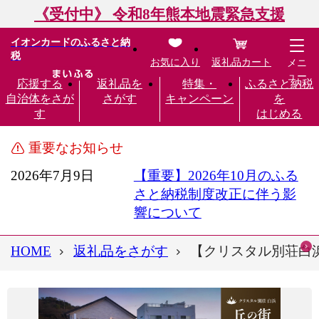
《受付中》 令和8年熊本地震緊急支援
イオンカードのふるさと納
税
お気に入り
返礼品カート
メニ
ュー
応援する
返礼品を
特集・
ふるさと納税
自治体をさが
さがす
キャンペーン
を
す
はじめる
重要なお知らせ
2026年7月9日
【重要】2026年10月のふる
さと納税制度改正に伴う影
響について
HOME
返礼品をさがす
【クリスタル別荘白浜