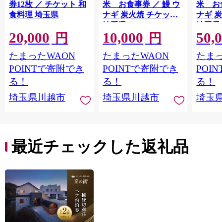
券12枚 ／ チケット 和
米 お食事券 ／ 鰻 ウ
米 お
食料理 埼玉県
ナギ 炭火焼 チケット
ナギ 
埼玉県
埼玉県
20,000
10,000
50,
円
円
たまったWAON
たまったWAON
たまっ
POINTで寄附でき
POINTで寄附でき
POI
る！
る！
る！
埼玉県川越市
埼玉県川越市
埼玉
最近チェックした返礼品