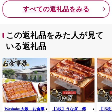
です。
すべての返礼品をみる
関西屈指のリゾート地である白浜町は、近年ワーケーシ
ョンの聖地と呼ばれ、日本三古湯の白浜温泉や、関西屈
指のビーチである白良浜海水浴場、「こころにスマイ
ル 未来創造パーク」をテーマに全世代の方が楽しめる
動物ふれあいテーマパークなど、数々の魅力あふれる町
この返礼品をみた人が見て
です。
そんな白浜町でウェルビーイングが高まるひとときをお
いる返礼品
過ごしください。
Washoku大穀 お食事
【3枚】うなぎ 傳
【15