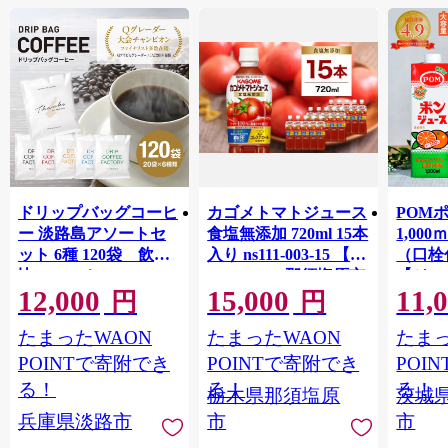
ドリップバッグコーヒ
カゴメトマトジュース
POM
ー 淡路島アソートセ
食塩無添加 720ml 15本
1,00
ット 6種 120袋 飲み
入り ns111-003-15 【
（口栓
比べ コーヒー
KAGOME 那須塩原市
【ジュ
12,000
15,000
11,
ギフト トマト 野菜 ジ
Ｍ 爽
円
円
ュース 飲料 ドリンク
ジ 果汁
たまったWAON
たまったWAON
たまっ
健康 GABA 血圧 コレ
ンス 
ステロール】
ンド 
POINTで寄附でき
POINTで寄附でき
POI
庫 ド
る！
る！
る！
栃木県那須塩原
茨城
入れし
兵庫県淡路市
市
市
アタイ
き フ