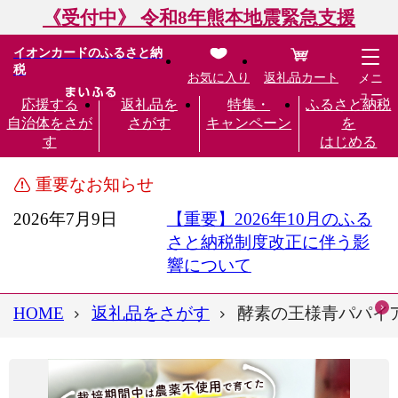
《受付中》 令和8年熊本地震緊急支援
イオンカードのふるさと納
税
お気に入り
返礼品カート
メニ
ュー
応援する
返礼品を
特集・
ふるさと納税
自治体をさが
さがす
キャンペーン
を
す
はじめる
重要なお知らせ
2026年7月9日
【重要】2026年10月のふる
さと納税制度改正に伴う影
響について
HOME
返礼品をさがす
酵素の王様青パパイア