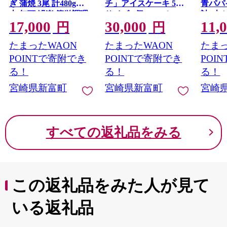
ぎ 蒲焼 3尾 計480g以
チ」アイスケーキ 5号
青パパ
上 無頭 鰻楽 簡単調理
サイズ 1個 15cmホー
計4本
17,000
30,000
11,
個包装 鰻 贈答品 ギフ
ル【D131】
円
円
ト【C444-3D】
たまったWAON
たまったWAON
たまっ
POINTで寄附でき
POINTで寄附でき
POI
る！
る！
る！
宮崎県新富町
宮崎県新富町
宮崎
すべての返礼品をみる
この返礼品をみた人が見て
いる返礼品