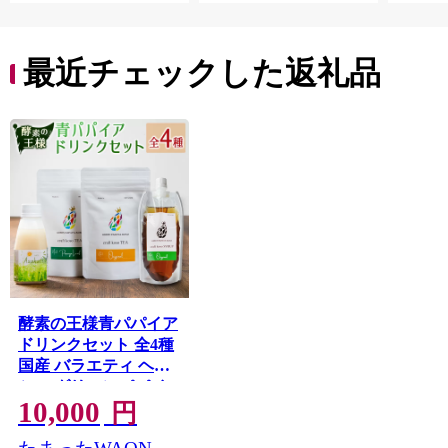
子ども
田市】
最近チェックした返礼品
酵素の王様青パパイア
ドリンクセット 全4種
国産 バラエティ ヘル
シー グリーンパパイ
10,000
ア パパイヤ【A322】
円