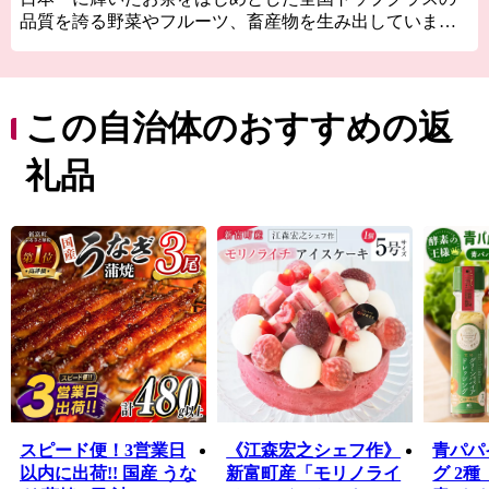
品質を誇る野菜やフルーツ、畜産物を生み出していま
す。
特に、国内にわずか１％しか流通していない国産生ライ
チに関しては全国随一の産地。「1粒1000円の新富ライ
チ」のブランドは、各種メディアに取り上げられたほ
この自治体のおすすめの返
か、銀座の一流菓子店に愛用されるなど、全国的に高い
知名度を得ています。
礼品
太平洋に面した美しい海岸線「富田浜」は、県天然記念
物・アカウミガメの貴重な産卵地。日本遺産に選定され
た古墳群や、400年の時を越えて受け継がれている神楽が
地域に息づいており、歴史の色濃いふるさとでもありま
す。
また、新富町は全国と比較しても若い農家が多く、新し
い農業への取り組みが活発な自治体です。「100年先も続
く農業」を確立するため、昔ながらの農業からアグリテ
ック（農業×IT）まで、さまざまなスタイルの農業が行わ
れています。
古き良きものを受け継ぎながらも、新しい時代へ向けて
スピード便！3営業日
《江森宏之シェフ作》
青パパ
富んでいく町です。
以内に出荷!! 国産 うな
新富町産「モリノライ
グ 2