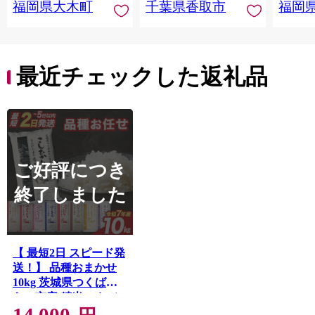
福岡県大木町
千葉県香取市
福岡
産 飯 おこめ 取り寄せ
弁当 家計応援 千葉県
産 R8 2026年 産 千葉
千葉県 香取市
最近チェックした返礼品
ご好評につき
終了しました
【 最短2日 スピード発
送！】 品種おまかせ
10kg 茨城県つくばみ
らい市産 精米 こしひ
かり コシヒカリ あき