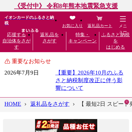
《受付中》 令和8年熊本地震緊急支援
イオンカードのふるさと納
税
お気に入り
返礼品カート
メニ
ュー
応援する
返礼品を
特集・
ふるさと納税
自治体をさが
さがす
キャンペーン
を
す
はじめる
重要なお知らせ
2026年7月9日
【重要】2026年10月のふる
さと納税制度改正に伴う影
響について
HOME
返礼品をさがす
【 最短2日 スピード