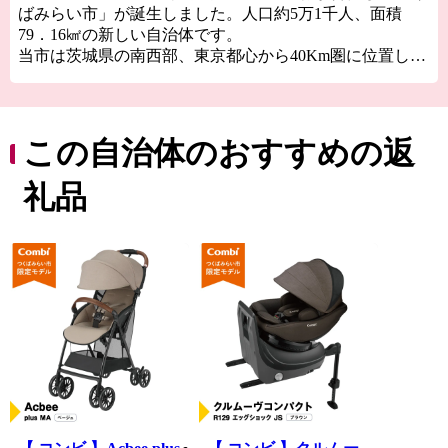
ばみらい市」が誕生しました。人口約5万1千人、面積
79．16㎢の新しい自治体です。
当市は茨城県の南西部、東京都心から40Km圏に位置し、
鬼怒川、小貝川の2大河川が流れています。小貝川沿い
は、広大な水田地帯が広がり、丘陵部は、畑地、4つのゴ
ルフ場、住宅地が形成され首都圏近郊都市に位置付けさ
れています。
この自治体のおすすめの返
道路網は、北部に国道354号線、西側に国道294号線，中
央部を常磐自動車道が走り、国道294号線と交差し谷和原
礼品
ICがあり交通の利便がはかられています。
鉄道網では、関東鉄道常総線や首都圏新都市高速鉄道
「つくばエクスプレス」が走り、みらい平駅から東京秋
葉原まで最速で40分、つくばまでは12分で結ばれまし
た。
みらい平駅周辺では県主体の優良な住宅地開発が進みマ
ンションやショッピングセンターなどが整備され、新し
いまちづくり進んでいます。