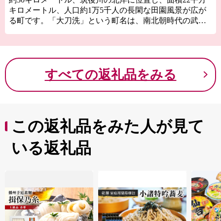
キロメートル、人口約1万5千人の長閑な田園風景が広が
る町です。「大刀洗」という町名は、南北朝時代の武将
菊池武光（きくちたけみつ）が、大原合戦の後、小川で
太刀を洗ったことに由来しています。また、隠れキリシ
タンゆかりの今村カトリック教会があり、戦時中は東洋
一と言われた陸軍の大刀洗飛行場があったところでもあ
すべての返礼品をみる
ります。
この返礼品をみた人が見て
いる返礼品