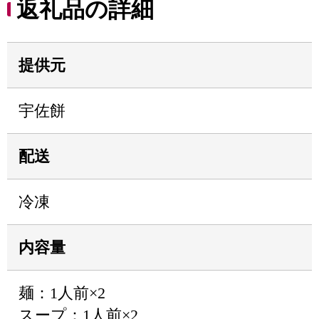
返礼品の詳細
提供元
宇佐餅
配送
冷凍
内容量
麺：1人前×2
スープ：1人前×2