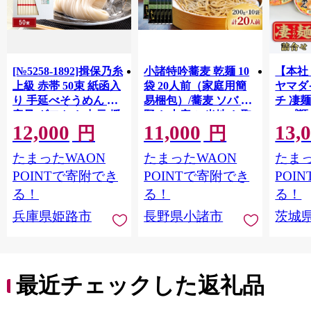
[№5258-1892]揖保乃糸
小諸特吟蕎麦 乾麺 10
【本社
上級 赤帯 50束 紙函入
袋 20人前（家庭用簡
ヤマダ
り 手延べそうめん 大
易梱包）/蕎麦 ソバ 長
チ 凄麺
容量 ギフト お中元 播
野 お土産 ご当地 お取
ップ麺 
12,000
11,000
13,
州そうめん
り寄せ 麺類 信州そば
せ セ
円
円
麺類
ーメン
たまったWAON
たまったWAON
たまっ
プラー
ント 
POINTで寄附でき
POINTで寄附でき
POI
存食 常
る！
る！
る！
蓄 [AH0
兵庫県姫路市
長野県小諸市
茨城
最近チェックした返礼品