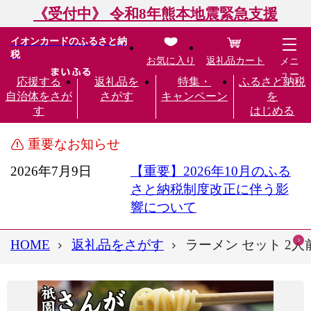
《受付中》 令和8年熊本地震緊急支援
イオンカードのふるさと納
税
お気に入り
返礼品カート
メニ
ュー
応援する
返礼品を
特集・
ふるさと納税
自治体をさが
さがす
キャンペーン
を
す
はじめる
重要なお知らせ
2026年7月9日
【重要】2026年10月のふる
さと納税制度改正に伴う影
響について
HOME
返礼品をさがす
ラーメン セット 2