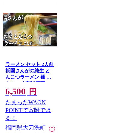
ラーメン セット 2人前
祇園さんがの純生 と
んこつラーメン 麺 と
んこつ ※配送不可：
6,500
離島
円
たまったWAON
POINTで寄附でき
る！
福岡県大刀洗町