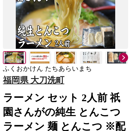
ふくおかけん たちあらいまち
福岡県 大刀洗町
ラーメン セット 2人前 祇
園さんがの純生 とんこつ
ラーメン 麺 とんこつ ※配