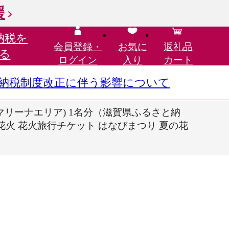
援
納税を
会員登録・
お気に
返礼品
る
ログイン
入り
カート
さと納税制度改正に伴う影響について
(マリーナエリア) 1名分（滋賀県ふるさと納
の花火 花火旅行チケット はなびまつり 夏の花