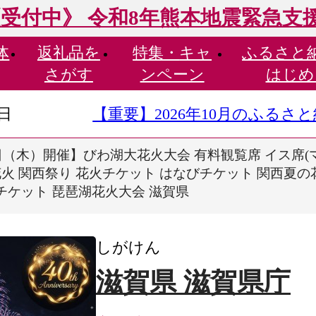
受付中》 令和8年熊本地震緊急支
体
返礼品を
特集・
キャ
ふるさと
さがす
ンペーン
はじめ
9日
【重要】2026年10月のふる
月6日（木）開催】びわ湖大花火大会 有料観覧席 イス席
花火 関西祭り 花火チケット はなびチケット 関西夏
チケット 琵琶湖花火大会 滋賀県
しがけん
滋賀県 滋賀県庁