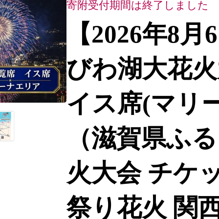
寄附受付期間は終了しました
【2026年8
びわ湖大花火
イス席(マリー
（滋賀県ふる
火大会 チケッ
祭り花火 関