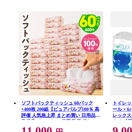
ソフトパックティッシュ 60パック
トイレット
×400枚 200組【ピュアパルプ100％ 高
ール × 6
評価 人気急上昇 まとめ買い 日用品
レックス
常備品 てぃっしゅ 備蓄 防災 箱な
タイプ 再
11,000
9,0
し】 010B1754
災 備蓄