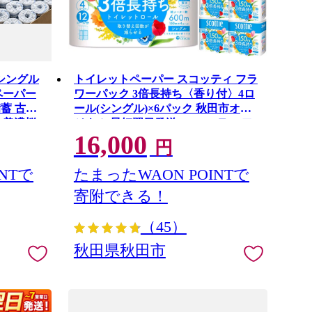
】シングル
トイレットペーパー スコッティ フラ
トペーパー
ワーパック 3倍長持ち〈香り付〉4ロ
備蓄 古紙
ール(シングル)×6パック 秋田市オリ
 美濃桜
ジナル 最短翌日発送 [スコッティ フ
16,000
巻 交換
ラワーパック トイレットペーパー 日
円
ミシン目
本製紙クレシア 新生活] 秋田県秋田市
NTで
たまったWAON POINTで
寄附できる！
（45）
秋田県秋田市