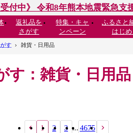
受付中》 令和8年熊本地震緊急支
体
返礼品を
特集・
キャ
ふるさと
さがす
ンペーン
はじめ
さがす
雑貨・日用品
がす：雑貨・日用品
1
2
3
...
4675