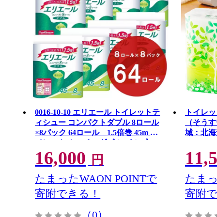
0016-10-10 エリエール トイレットテ
トイレット
ィシュー コンパクトダブル 8ロール
（そうす
×8パック 64ロール 1.5倍巻 45m ト
域：北海道
イレットペーパー ダブル パルプ
16,000
11,
100％ 香りつき 日用品 消耗品 備蓄
円
たまったWAON POINTで
たまっ
寄附できる！
寄附
（0）