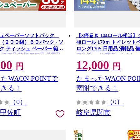
シュペーパーソフトパック
【3倍巻き 144ロール相当
（２００組）６０パック - ソ
48ロール 170ｍ トイレッ
ク ティッシュ ペーパー 箱無
ロング170S 日用品 消耗品 
 生活用品 雑貨 日用品 必需品
再生紙100％ 環境にやさしい
000
12,000
 まとめ買い 備蓄 防災 スト
製紙 防災 エコ 生活用品 3倍
円
円
本県 甲佐町【ZC】【価格改
頻度 長持ち 個包装 芯あり 
なし エンボスなし
たWAON POINTで
たまったWAON POI
できる！
寄附できる！
（0）
（0）
県甲佐町
岐阜県関市