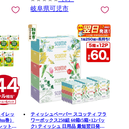
岐阜県可児市
トイレッ
ティッシュペーパー スコッティ フラ
0m巻）
ワーボックス250組 60箱(5箱×12パッ
イレットペ
ク) ティッシュ 日用品 最短翌日発送