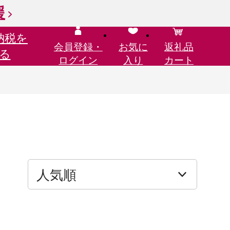
援
納税を
会員登録・
お気に
返礼品
る
ログイン
入り
カート