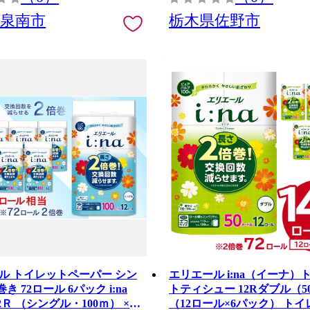
府泉南市
栃木県佐野市
ル トイレットペーパー シン
エリエール i:na（イーナ）
き 72ロール 6パック i:na
トティシュー 12Rダブル（5
2Ｒ （シングル・100ｍ） × 6
（12ロール×6パック） ト