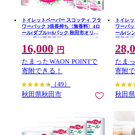
トイレットペーパー スコッティ フラ
トイレッ
ワーパック 3倍長持ち〈無香料〉4ロ
ワーパッ
ール(ダブル)×6パック 秋田市オリジ
ール(シン
ナル 最短翌日発送 [スコッティ フラ
翌日発送
16,000
28,
ワーパック トイレットペーパー 日本
トイレッ
円
製紙クレシア 新生活] 秋田県秋田市
ア 新生
たまったWAON POINTで
たまっ
寄附できる！
寄附
（49）
秋田県秋田市
秋田