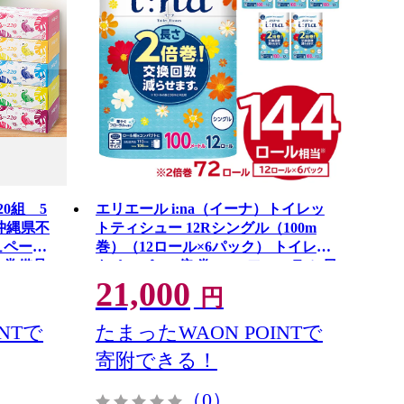
0組 5
エリエール i:na（イーナ）トイレッ
・沖縄県不
トティシュー 12Rシングル（100m
ュペーパ
巻）（12ロール×6パック） トイレッ
 常備品
トペーパー 2倍 巻 エコ フローラル 日
21,000
ュ
用品 トイレ 香り付き 新生活 備蓄 防
円
災 消耗品 生活雑貨 生活用品 コンパ
クト 岐阜県 可児市 0095-005
NTで
たまったWAON POINTで
寄附できる！
（0）