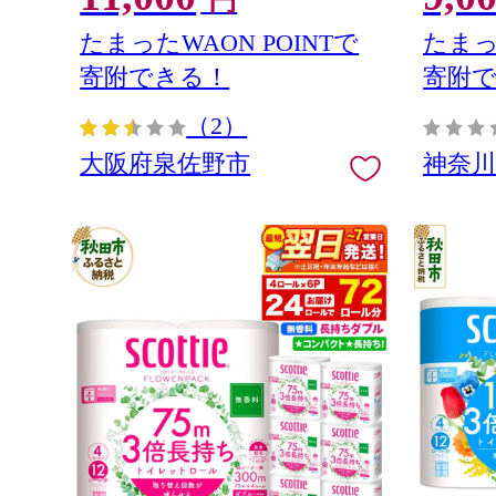
円
神奈川県
新生活 
たまったWAON POINTで
たまっ
ぺーぱー
寄附できる！
寄附
便利 サ
ーパー 
（2）
大阪府泉佐野市
神奈