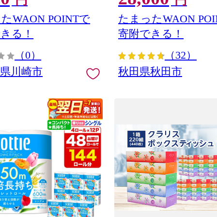
円
円
 川崎市 トイレットペーパー
ア] 秋田県秋田市
生活雑貨 生活用品 といれっと
たWAON POINTで
たまったWAON POI
 長持ち 長巻き まとめ 非常
できる！
寄附できる！
ステナブル エコ トイレットペ
人気 おすすめ
（0）
（32）
川県川崎市
秋田県秋田市