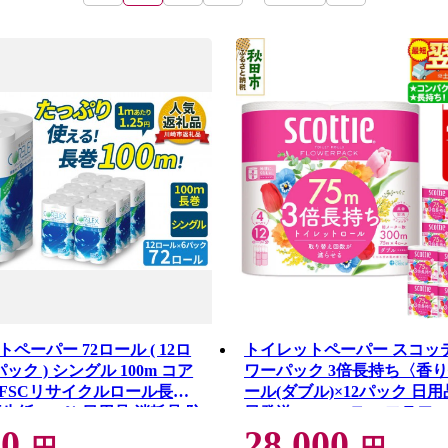
ペーパー 72ロール ( 12ロ
トイレットペーパー スコッ
パック ) シングル 100m コア
ワーパック 3倍長持ち〈香り
FSCリサイクルロール長巻
ール(ダブル)×12パック 日用
生紙 100％ 日用品 消耗品 防
日発送 [スコッティ フラワ
00
28,000
 トイレットペーパー トイレ
トイレットペーパー 日本製