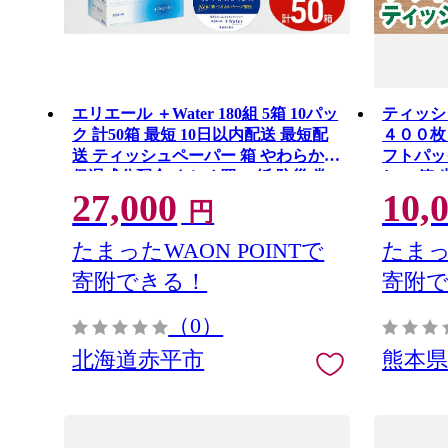
エリエール ＋Water 180組 5箱 10パッ
ティッ
ク 計50箱 最短 10日以内配送 最短配
４００枚
送 ティッシュペーパー 箱 やわらか
フトパッ
保湿成分配合 まとめ買い 紙 防災 常
し 60箱
27,000
10,
備品 備蓄品 消耗品 備蓄 日用品 生活
紙 常備品
円
必需品 北海道 赤平市
ック 熊
定XB】
たまったWAON POINTで
たまっ
寄附できる！
寄附
（0）
北海道赤平市
熊本