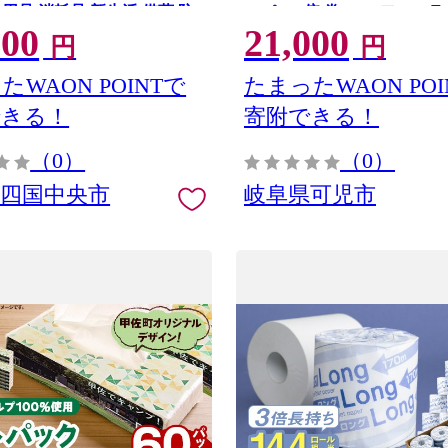
用品 消耗品 新生活 備蓄 防
ーパー 2倍 巻 エコ フロー
600
21,000
県 四国中央市
トイレ 香り付き 新生活 備蓄
円
円
耗品 生活雑貨 生活用品 コ
パルプ
たWAON POINTで
たまったWAON POI
できる！
寄附できる！
（0）
（0）
県四国中央市
岐阜県可児市