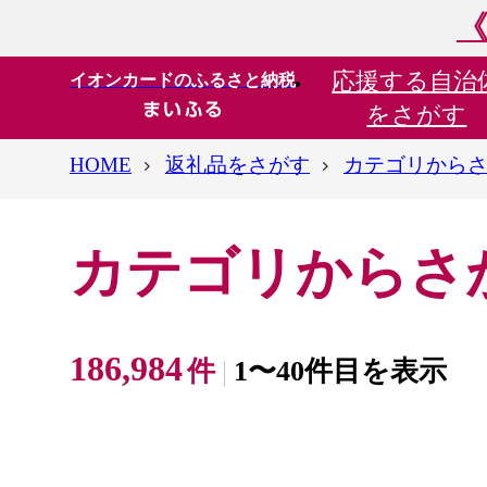
《
応援する
自治
イオンカードのふるさと納税
をさがす
HOME
返礼品をさがす
カテゴリから
カテゴリからさ
186,984
件
1〜40件目を表示