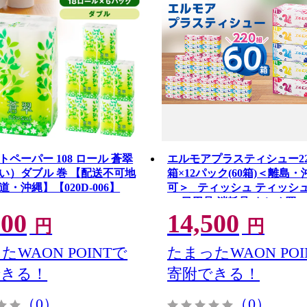
ペーパー 108 ロール 蒼翠
エルモアプラスティシュー22
い）ダブル 巻 【配送不可地
箱×12パック(60箱)＜離島
・沖縄】【020D-006】
可＞_ ティッシュ ティッシ
ー 日用品 消耗品 まとめ買い
500
14,500
生活用品 ボックスティッシ
円
円
【1333461】
たWAON POINTで
たまったWAON POI
できる！
寄附できる！
（0）
（0）