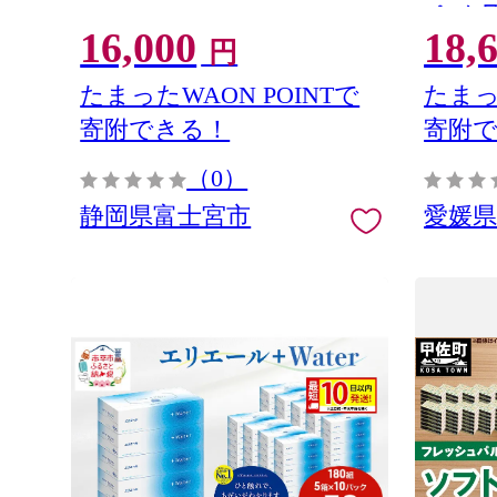
パック 日
16,000
18,
災 愛媛
円
たまったWAON POINTで
たまっ
寄附できる！
寄附
（0）
静岡県富士宮市
愛媛