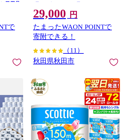
ラル 日用品
[ティッシュ スコッティ(SCOTTIE)
29,000
 防災 消
スコッティティシュー] 秋田県秋田市
円
ンパクト
100％ 岐阜県 可児市 0095-006
NTで
たまったWAON POINTで
寄附できる！
（11）
秋田県秋田市