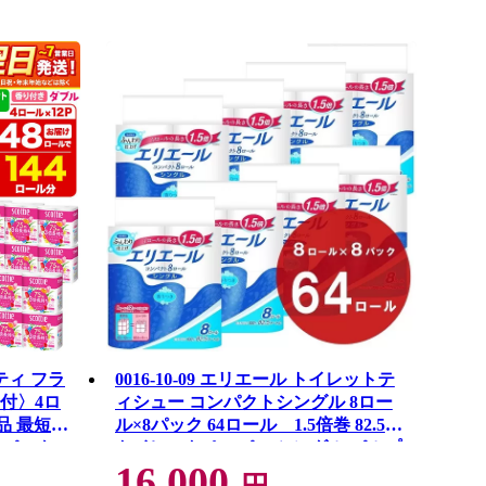
ティ フラ
0016-10-09 エリエール トイレットテ
付〉4ロ
ィシュー コンパクトシングル 8ロー
品 最短翌
ル×8パック 64ロール 1.5倍巻 82.5m
ーパック
トイレットペーパー シングル パルプ
16,000
紙クレシ
100％ 香りつき 日用品 消耗品 備蓄