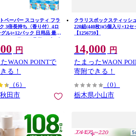
トペーパー スコッティ フラ
クラリスボックスティッシュ6
ク 3倍長持ち〈香り付〉4ロ
220組(440枚))(5個入り×12セ
グル)×12パック 日用品 最短
【1256759】
 [スコッティ フラワーパック
000
14,000
トペーパー 日本製紙クレシ
円
円
活] 秋田県秋田市
たWAON POINTで
たまったWAON POI
できる！
寄附できる！
（6）
（0）
県秋田市
栃木県小山市