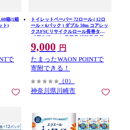
0箱(1箱
トイレットペーパー 72ロール ( 12ロ
ット)
ール × 6パック ) ダブル 50m コアレッ
クスFSCリサイクルロール長巻タイ
プ 再生紙 100％ 日用品 消耗品 防災
9,000
備蓄 トイレットペーパー トイレ 神奈
円
川県 川崎市 トイレットペーパー 新生
活 生活雑貨 生活用品 といれっとぺー
NTで
たまったWAON POINTで
ぱー 長持ち 長巻き まとめ 非常 便利
寄附できる！
サステナブル エコ トイレットペーパ
ー 人気 おすすめ
（0）
神奈川県川崎市