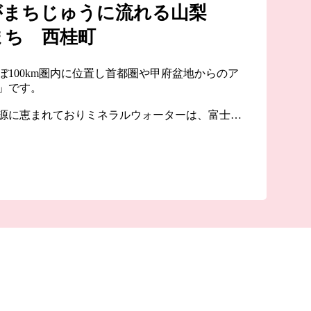
がまちじゅうに流れる山梨
まち 西桂町
100km圏内に位置し首都圏や甲府盆地からのア
」です。
源に恵まれておりミネラルウォーターは、富士山
美味しい層から豊富に湧き出ていると言われてい
のに適した水と言われ、織物業を支えてきまし
岳景観の美しいまちで生まれた西桂町の魅力あふれ
税を通じてお楽しみください。
応援寄附金は西桂町のふるさとづくりのために大
ます。