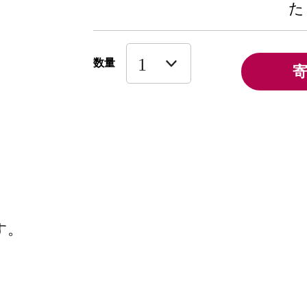
た
数量
す。