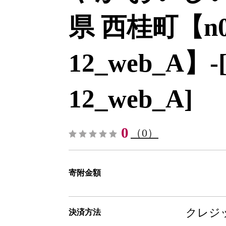
県 西桂町【n0
12_web_A】-[
12_web_A]
0
（0）
寄附金額
クレジッ
決済方法