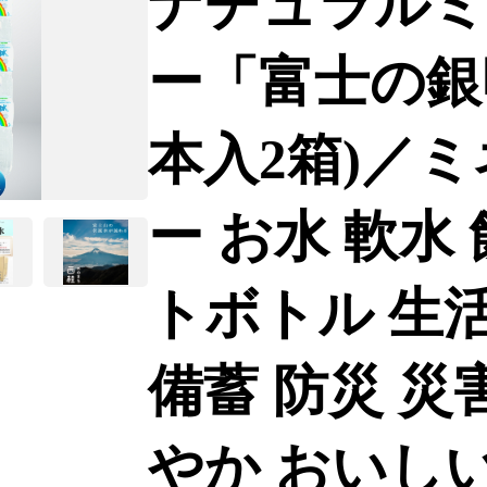
ナチュラルミ
ー「富士の銀明水
本入2箱)／
ー お水 軟水
トボトル 生
備蓄 防災 災
やか おいしい