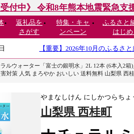
受付中》 令和8年熊本地震緊急支
体
返礼品を
特集・
キャ
ふるさと
さがす
ンペーン
はじめ
9日
【重要】2026年10月のふる
ルウォーター「富士の銀明水」2L 12本 (6本入2箱
対策 人気 まろやか おいしい 送料無料 山梨県 西桂町【n
やまなしけん にしかつらちょ
山梨県 西桂町