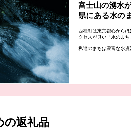
富士山の湧水
県にある水の
西桂町は東京都心からほぼ
クセスが良い「水のまち
私達のまちは豊富な水資
の伏流水のなかでも特に
ます。
水質は織物の光沢を出す
た。
山林が約80％を占める
る特産品を、ふるさと納
皆様からのふるさと西桂
切に活用させていただき
めの返礼品