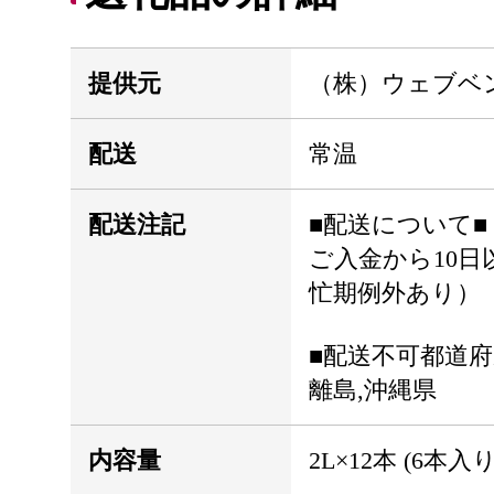
提供元
（株）ウェブベ
配送
常温
配送注記
■配送について■
ご入金から10日
忙期例外あり）
■配送不可都道府
離島,沖縄県
内容量
2L×12本 (6本入