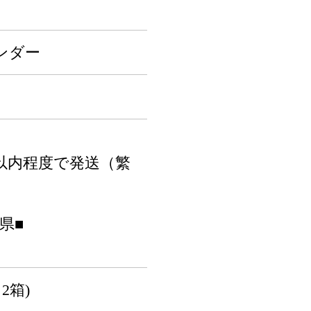
ンダー
以内程度で発送（繁
県■
り2箱)