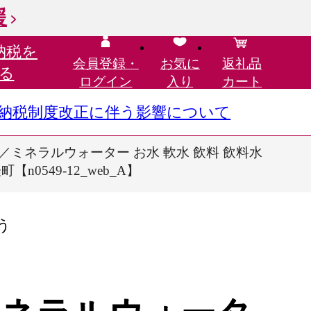
援
納税を
会員登録・
お気に
返礼品
る
ログイン
入り
カート
さと納税制度改正に伴う影響について
)／ミネラルウォーター お水 軟水 飲料 飲料水
0549-12_web_A】
う